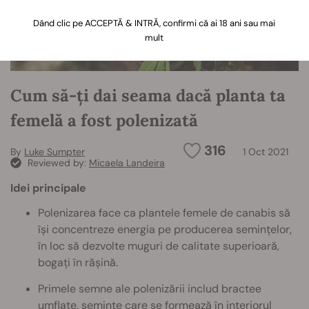
Dând clic pe ACCEPTĂ & INTRĂ, confirmi că ai 18 ani sau mai
mult
Cum să-ți dai seama dacă planta ta
femelă a fost polenizată
316
By
Luke Sumpter
1 Oct 2021
Reviewed by:
Micaela Landeira
Idei principale
Polenizarea face ca plantele femele de canabis să
își concentreze energia pe producerea semințelor,
în loc să dezvolte muguri de calitate superioară,
bogați în rășină.
Primele semne ale polenizării includ bractee
umflate, semințe care se formează în interiorul