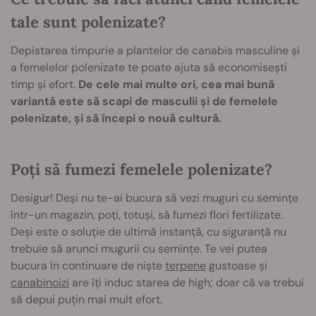
tale sunt polenizate?
Depistarea timpurie a plantelor de canabis masculine și
a femelelor polenizate te poate ajuta să economisești
timp și efort.
De cele mai multe ori, cea mai bună
variantă este să scapi de masculii și de femelele
polenizate, și să începi o nouă cultură.
Poți să fumezi femelele polenizate?
Desigur! Deși nu te-ai bucura să vezi muguri cu semințe
într-un magazin, poți, totuși, să fumezi flori fertilizate.
Deși este o soluție de ultimă instanță, cu siguranță nu
trebuie să arunci mugurii cu semințe. Te vei putea
bucura în continuare de niște
terpene
gustoase și
canabinoizi
are îți induc starea de high; doar că va trebui
să depui puțin mai mult efort.