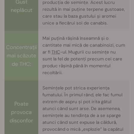
Gust
producția de semințe. Acest lucru
rezultă în mai puține terpene gustoase,
neplăcut
care stau la baza gustului și aromei
unice a fiecărui soi de canabis.
Mai puțină rășină înseamnă și o
cantitate mai mică de canabinoizi, cum
Concentrații
ar fi
THC
-ul. Mugurii cu semințe nu
mai scăzute
sunt la fel de potenți precum cei care
de THC:
produc rășină până în momentul
recoltării.
Semințele pot strica experiența
fumatului. În primul rând, ele fac fumul
extrem de aspru și pot irita gâtul
Poate
atunci când sunt arse. De asemenea,
provoca
semințele au tendința de a se sparge
disconfor
atunci când sunt expuse la căldură,
provocând o mică „explozie” la capătul