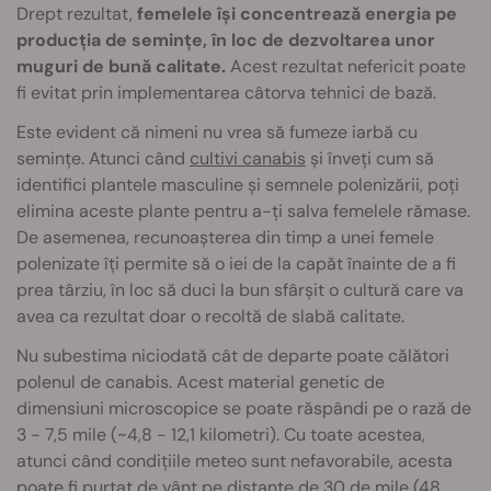
Drept rezultat,
femelele își concentrează energia pe
producția de semințe, în loc de dezvoltarea unor
muguri de bună calitate.
Acest rezultat nefericit poate
fi evitat prin implementarea câtorva tehnici de bază.
Este evident că nimeni nu vrea să fumeze iarbă cu
semințe. Atunci când
cultivi canabis
și înveți cum să
identifici plantele masculine și semnele polenizării, poți
elimina aceste plante pentru a-ți salva femelele rămase.
De asemenea, recunoașterea din timp a unei femele
polenizate îți permite să o iei de la capăt înainte de a fi
prea târziu, în loc să duci la bun sfârșit o cultură care va
avea ca rezultat doar o recoltă de slabă calitate.
Nu subestima niciodată cât de departe poate călători
polenul de canabis. Acest material genetic de
dimensiuni microscopice se poate răspândi pe o rază de
3 - 7,5 mile (~4,8 - 12,1 kilometri). Cu toate acestea,
atunci când condițiile meteo sunt nefavorabile, acesta
poate fi purtat de vânt pe distanțe de 30 de mile (48