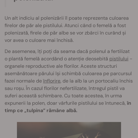
Un alt indiciu al polenizării îl poate reprezenta culoarea
firelor de păr ale pistilului. Atunci când o femelă a fost
polenizată, firele de păr albe se vor zbârci în curând și
vor avea o culoare mai închisă.
De asemenea, îți poți da seama dacă polenul a fertilizat
o plantă femelă acordând o atenție deosebită
pistilului
-
organele reproductive ale florilor. Aceste structuri
asemănătoare părului își schimbă culoarea pe parcursul
fazei normale de
înflorire
, de la alb la un portocaliu închis
sau roșu. În cazul florilor nefertilizate, întregul pistil va
suferi această schimbare. Cu toate acestea, în urma
expunerii la polen, doar vârfurile pistilului se întunecă,
în
timp ce „tulpina” rămâne albă.