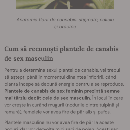
Anatomia florii de cannabis: stigmate, caliciu
și bractee
Cum să recunoști plantele de canabis
de sex masculin
Pentru a
determina sexul plantei de canabis
, vei trebui
să aștepți până în momentul dinaintea înfloririi, când
planta începe să depună energie pentru a se reproduce.
Plantele de canabis de sex feminin prezintă semne
mai târziu decât cele de sex masculin.
În locul în care
vor crește în curând mugurii (nodurile dintre tulpină și
ramură), femelele vor avea fire de păr alb și pufos.
Plantele masculine nu vor avea fire de păr la aceste
noduri, dar vor dezvolta mici saci de polen. Acești saci