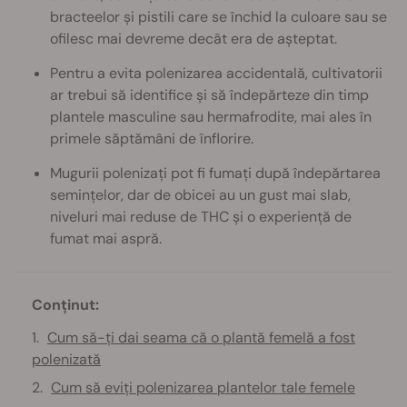
bracteelor și pistili care se închid la culoare sau se
ofilesc mai devreme decât era de așteptat.
Pentru a evita polenizarea accidentală, cultivatorii
ar trebui să identifice și să îndepărteze din timp
plantele masculine sau hermafrodite, mai ales în
primele săptămâni de înflorire.
Mugurii polenizați pot fi fumați după îndepărtarea
semințelor, dar de obicei au un gust mai slab,
niveluri mai reduse de THC și o experiență de
fumat mai aspră.
Conținut:
Cum să-ți dai seama că o plantă femelă a fost
polenizată
Cum să eviți polenizarea plantelor tale femele