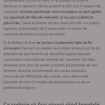
considerare. În primul rând, s-ar putea ca tu să fii
factorul cu ajutorul căruia polenul a pătruns în spațiul de
creștere.
Aceste particule microscopice se pot agăța
cu ușurință de fibrele hainelor și se pot cuibări în
părul tău.
Dacă ai plante de sex masculin într-un spațiu
separat, este posibil să fi adus polen în cortul de
creștere destinat exclusiv femelelor.
În al doilea rând,
s-ar putea ca plantele tale să fie
stresate!
Factorii de mediu care induc stresul pot forța
plantele de sex feminin să dezvolte organe sexuale
cunoscute colocvial sub numele de „banane”. De fapt,
acestea sunt saci de polen prezenți pe plantele de sex
feminin. Aceștia se formează din cauza stresului
provocat de infiltrațiile de lumină, care determină
plantele să intre în modul de supraviețuire și să se
polenizeze singure.
Ce trebuie să faci atunci când femelele