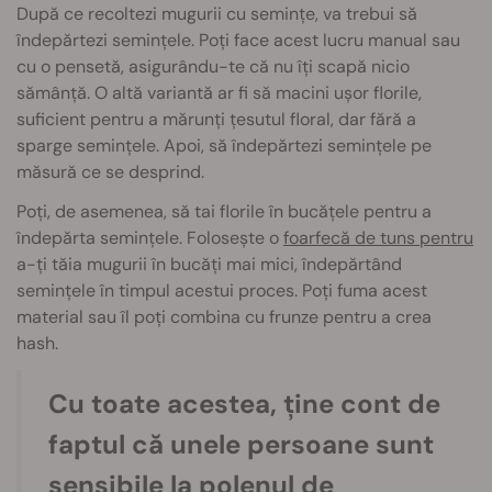
După ce recoltezi mugurii cu semințe, va trebui să
îndepărtezi semințele. Poți face acest lucru manual sau
cu o pensetă, asigurându-te că nu îți scapă nicio
sămânță. O altă variantă ar fi să macini ușor florile,
suficient pentru a mărunți țesutul floral, dar fără a
sparge semințele. Apoi, să îndepărtezi semințele pe
măsură ce se desprind.
Poți, de asemenea, să tai florile în bucățele pentru a
îndepărta semințele. Folosește o
foarfecă de tuns pentru
a-ți tăia mugurii în bucăți mai mici, îndepărtând
semințele în timpul acestui proces. Poți fuma acest
material sau îl poți combina cu frunze pentru a crea
hash.
Cu toate acestea, ține cont de
faptul că unele persoane sunt
sensibile la polenul de