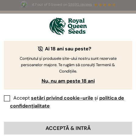
4.7 out of 5 based on
58690 reviews
⏳
1+1 PROMOȚIA
-
Ofertă pe perioadă limitată
2d 9h 56m 16s
🌱
de Royal Queen Seeds
Ghidul de cultivare a canabisului
Ai 18 ani sau peste?
Conținutul și produsele site-ului nostru sunt rezervate
persoanelor majore. Te rugăm să consulți Termenii &
Subiecte Ghid de Cultivare
Condițiile.
Nu, nu am peste 18 ani
Accept
setări privind cookie-urile
și
politica de
confidențialitate
ACCEPTĂ & INTRĂ