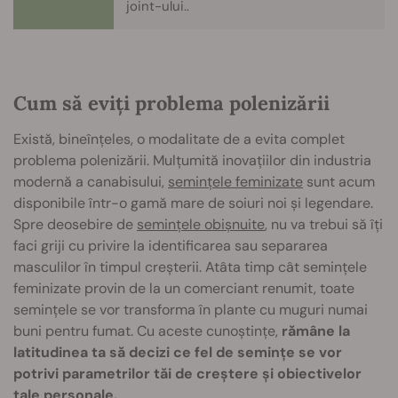
joint-ului.
.
Cum să eviți problema polenizării
Există, bineînțeles, o modalitate de a evita complet
problema polenizării. Mulțumită inovațiilor din industria
modernă a canabisului,
semințele feminizate
sunt acum
disponibile într-o gamă mare de soiuri noi și legendare.
Spre deosebire de
semințele obișnuite
, nu va trebui să îți
faci griji cu privire la identificarea sau separarea
masculilor în timpul creșterii. Atâta timp cât semințele
feminizate provin de la un comerciant renumit, toate
semințele se vor transforma în plante cu muguri numai
buni pentru fumat. Cu aceste cunoștințe,
rămâne la
latitudinea ta să decizi ce fel de semințe se vor
potrivi parametrilor tăi de creștere și obiectivelor
tale personale.