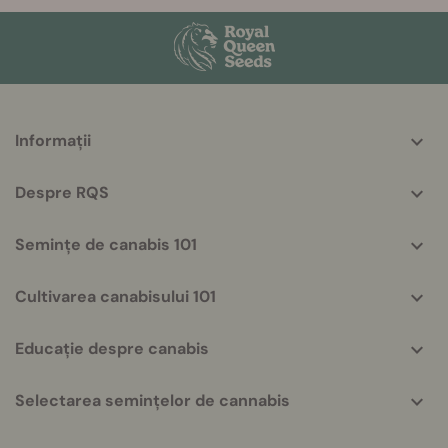
More
Informații
helpful
info
Despre RQS
Semințe de canabis 101
Cultivarea canabisului 101
Educație despre canabis
Selectarea semințelor de cannabis