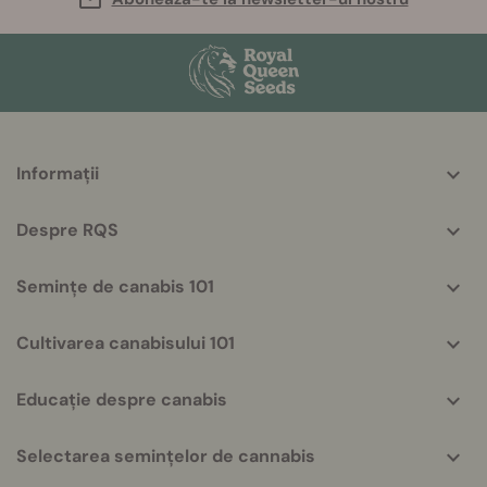
More
Informații
helpful
info
Despre RQS
Semințe de canabis 101
Cultivarea canabisului 101
Educație despre canabis
Selectarea semințelor de cannabis