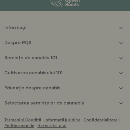
More
Informații
helpful
info
Despre RQS
Semințe de canabis 101
Cultivarea canabisului 101
Educație despre canabis
Selectarea semințelor de cannabis
Termeni și Condiții
|
Informații juridice
|
Confidențialitate
|
Politica cookie
|
Harta site-ului