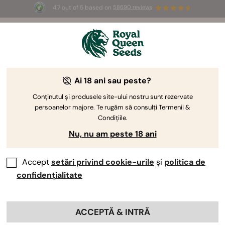
4.7 out of 5 based on
58690 reviews
🎁
3 semințe White Widow Auto
GRATUITE pentru
primii 100 care folosesc codul
AUGUST26 🌿
Ai 18 ani sau peste?
The RQS Blog
Conținutul și produsele site-ului nostru sunt rezervate
persoanelor majore. Te rugăm să consulți Termenii &
Bloguri despre sti...
Soiuri și produse
Culti
Condițiile.
Nu, nu am peste 18 ani
Accept
setări privind cookie-urile
și
politica de
confidențialitate
ACCEPTĂ & INTRĂ