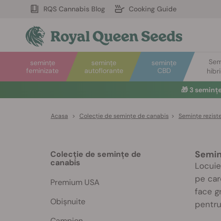
RQS Cannabis Blog
Cooking Guide
Sem
semințe
semințe
semințe
feminizate
autoflorante
CBD
hibr
🎁
3 seminț
Acasa
>
Colecție de semințe de canabis
>
Semințe rezist
Semin
Colecție de semințe de
canabis
Locuie
pe car
Premium USA
face gr
Obișnuite
pentru 
Campion