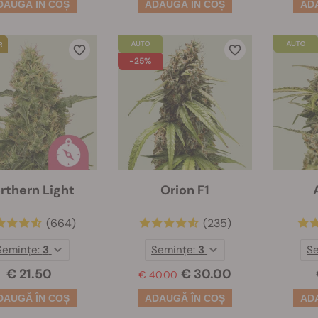
-25%
rthern Light
Orion F1
(664)
(235)
Semințe:
3
Semințe:
3
S
€ 21.50
€ 30.00
€ 40.00