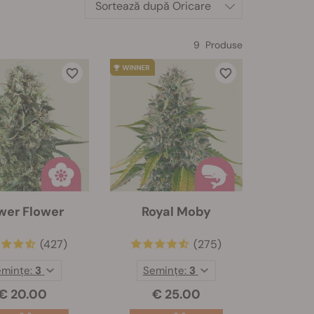
Sortează după
Oricare
9 Produse
wer Flower
Royal Moby
(427)
(275)
emințe:
3
Semințe:
3
€ 20.00
€ 25.00