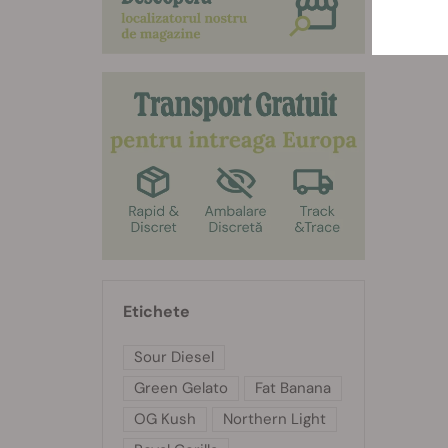
Etichete
Sour Diesel
Green Gelato
Fat Banana
OG Kush
Northern Light