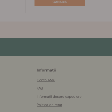
CANABIS
More
Informații
helpful
info
Contol Meu
FAQ
Informații despre expediere
Politica de retur