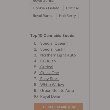
Royal Gorilla
Cookies Gelato
Critical
Royal Runtz
HulkBerry
Top 10 Cannabis Seeds
1.
Special Queen 1
2.
Special Kush 1
3.
Northern Light Auto
4.
OG Kush
5.
Critical
6.
Quick One
7.
Easy Start
8.
White Widow
9.
Green Gelato Auto
10.
Royal Dwarf
TOP ZECE SEMINȚE DE