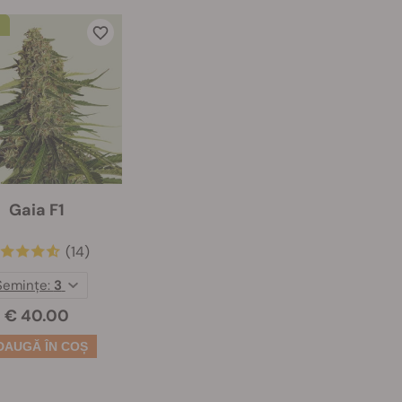
Gaia F1
(14)
Semințe:
3
€ 40.00