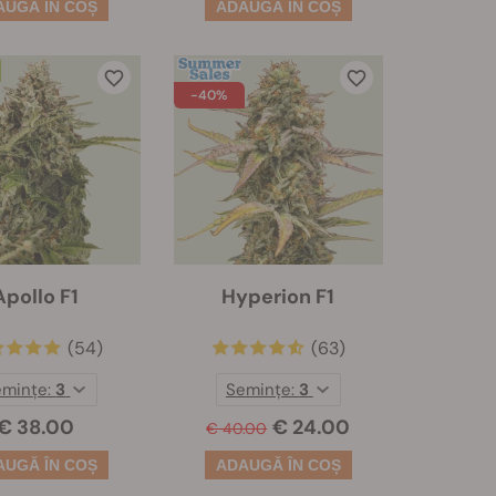
-40%
Apollo F1
Hyperion F1
(54)
(63)
emințe:
3
Semințe:
3
€ 38.00
€ 24.00
€ 40.00