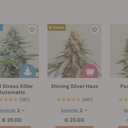
 Stress Killer
Shining Silver Haze
Po
Automatic
(361)
(461)
Semințe:
3
Semințe:
3
S
€ 25.00
€ 23.00