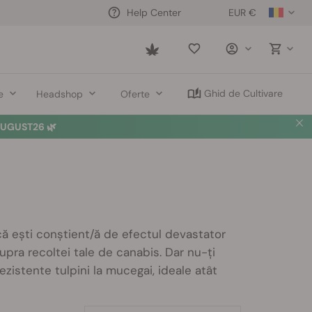
EUR €
Help Center
Saved
items
Ghid de Cultivare
e
Headshop
Oferte
UGUST26 🌿
că ești conștient/ă de efectul devastator
pra recoltei tale de canabis. Dar nu-ți
 rezistente tulpini la mucegai, ideale atât