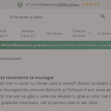
4.7 out of 5 based on
58690 reviews
ințe
Semințe
Colecție
Mix Packs
Cultivar
ide F1
Tyson 2.0
semințe
e White Widow Auto gratuite
pentru primii 100 care folosesc codul
A
ente la mucegai
țe rezistente la mucegai
ști într-o zonă cu climat cald și umed? Atunci probabil 
e mucegaiurile precum Botrytis și Pythium îl pot avea asu
iji; mai jos vei găsi o selecție aleasă cu grijă a celor mai
grădinile interioare, cât și pentru cele în aer liber.