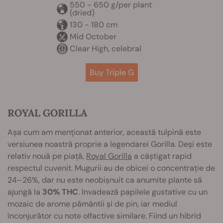
550 - 650 g/per plant
(dried)
130 - 180 cm
Mid October
Clear High, celebral
Buy Triple G
ROYAL GORILLA
Așa cum am menționat anterior, această tulpină este
versiunea noastră proprie a legendarei Gorilla. Deși este
relativ nouă pe piață,
Royal Gorilla
a câștigat rapid
respectul cuvenit. Mugurii au de obicei o concentrație de
24–26%, dar nu este neobișnuit ca anumite plante să
ajungă la
30% THC
. Invadează papilele gustative cu un
mozaic de arome pământii și de pin, iar mediul
înconjurător cu note olfactive similare. Fiind un hibrid