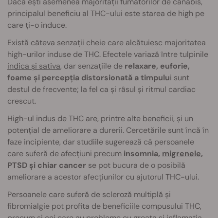
Dacă ești asemenea majorității fumătorilor de canabis,
principalul beneficiu al THC-ului este starea de high pe
care ți-o induce.
Există câteva senzații cheie care alcătuiesc majoritatea
high-urilor induse de THC. Efectele variază între tulpinile
indica și sativa
, dar senzațiile de
relaxare, euforie,
foame și percepția distorsionată a timpulu
i sunt
destul de frecvente; la fel ca și râsul și ritmul cardiac
crescut.
High-ul indus de THC are, printre alte beneficii, și un
potențial de ameliorare a durerii. Cercetările sunt încă în
faze incipiente, dar studiile sugerează că persoanele
care suferă de afecțiuni precum
insomnia,
migrenele
,
PTSD și chiar cancer
se pot bucura de o posibilă
ameliorare a acestor afecțiunilor cu ajutorul THC-ului.
Persoanele care suferă de scler
oză multiplă
și
fibromialgie pot profita de beneficiile compusului THC,
precum și cei care au probleme cu greața și inflamația.