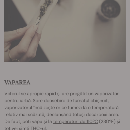
VAPAREA
Viitorul se apropie rapid și are pregătit un vaporizator
pentru iarbă. Spre deosebire de fumatul obișnuit,
vaporizatorul încălzește orice fumezi la o temperatură
relativ mai scăzută, declanșând totuși decarboxilarea.
De fapt, poți vapa și la
temperaturi de 110ºC
(230ºF) și
tot vei simți THC-ul.