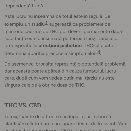
dependență fizică.
Asta lucru nu înseamnă că totul este în regulă. De
[1]
exemplu, un studiu
sugerează că problemele de
memorie cauzate de THC pot deveni permanente dacă
substanța este consumată pe termen lung. Dacă ai o
predispoziție la
afecțiuni psihotice
, THC-ul poate
[2]
determina apariția precoce a simptomelor
.
De asemenea, bronșita reprezintă o potențială problemă,
dar aceasta poate apărea din cauza fumatului, lucru
care, după cum vom vedea puțin mai târziu, nu este
singura cale de a obține doza de THC.
THC VS. CBD
Totuși, înainte de a trece mai departe, ar trebui să
clarificăm o întrebare care apare destul de frecvent. "Am
auzit multe lucruri despre CBD și cum că provine din