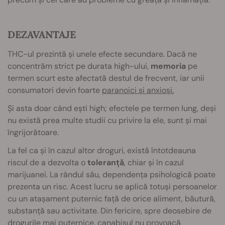
DEZAVANTAJE
THC-ul prezintă și unele efecte secundare. Dacă ne
concentrăm strict pe durata high-ului,
memoria
pe
termen scurt este afectată destul de frecvent, iar unii
consumatori devin foarte
paranoici și anxioși.
Și asta doar când ești high; efectele pe termen lung, deși
nu există prea multe studii cu privire la ele, sunt și mai
îngrijorătoare.
La fel ca și în cazul altor droguri, există întotdeauna
riscul de a dezvolta o
toleranță
, chiar și în cazul
marijuanei. La rândul său, dependența psihologică poate
prezenta un risc. Acest lucru se aplică totuși persoanelor
cu un atașament puternic față de orice aliment, băutură,
substanță sau activitate. Din fericire, spre deosebire de
drogurile mai puternice, canabisul nu provoacă