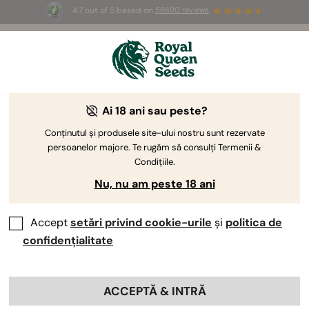
4.7 out of 5 based on
58690 reviews
☀️ Summer Sales: Up to 50% off
selected products! ⏤
Buy Now
🛍️
Ai 18 ani sau peste?
The RQS Blog
Conținutul și produsele site-ului nostru sunt rezervate
persoanelor majore. Te rugăm să consulți Termenii &
Bloguri despre sti...
Soiuri și produse
Culti
Condițiile.
Nu, nu am peste 18 ani
Accept
setări privind cookie-urile
și
politica de
confidențialitate
ACCEPTĂ & INTRĂ