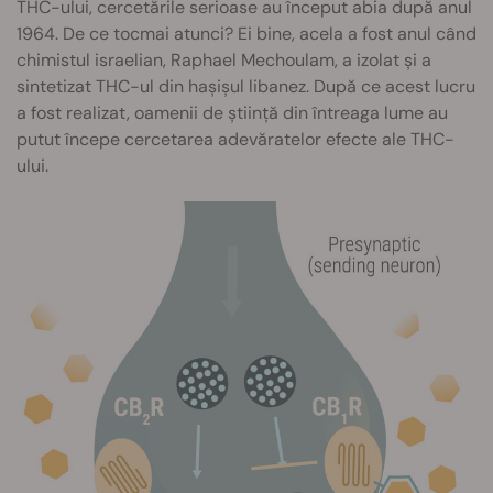
THC-ului, cercetările serioase au început abia după anul
1964. De ce tocmai atunci? Ei bine, acela a fost anul când
chimistul israelian, Raphael Mechoulam, a izolat și a
sintetizat THC-ul din hașișul libanez. După ce acest lucru
a fost realizat, oamenii de știință din întreaga lume au
putut începe cercetarea adevăratelor efecte ale THC-
ului.