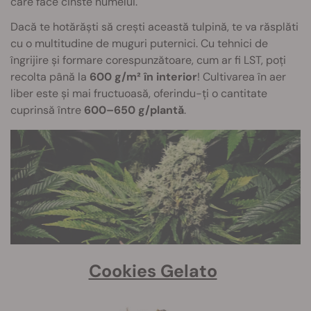
care face cinste numelui.
Dacă te hotărăști să crești această tulpină, te va răsplăti
cu o multitudine de muguri puternici. Cu tehnici de
îngrijire și formare corespunzătoare, cum ar fi LST, poți
recolta până la
600 g/m² în interior
! Cultivarea în aer
liber este și mai fructuoasă, oferindu-ți o cantitate
cuprinsă între
600–650 g/plantă
.
Cookies Gelato