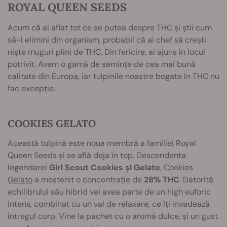
ROYAL QUEEN SEEDS
Acum că ai aflat tot ce se putea despre THC și știi cum
să-l elimini din organism, probabil că ai chef să crești
niște muguri plini de THC. Din fericire, ai ajuns în locul
potrivit. Avem o gamă de semințe de cea mai bună
calitate din Europa, iar tulpinile noastre bogate în THC nu
fac excepție.
COOKIES GELATO
Această tulpină este noua membră a familiei Royal
Queen Seeds și se află deja în top. Descendenta
legendarei
Girl Scout Cookies și Gelato
,
Cookies
Gelato
a moștenit o concentrație de
28% THC
. Datorită
echilibrului său hibrid vei avea parte de un high euforic
intens, combinat cu un val de relaxare, ce îți invadează
întregul corp. Vine la pachet cu o aromă dulce, și un gust