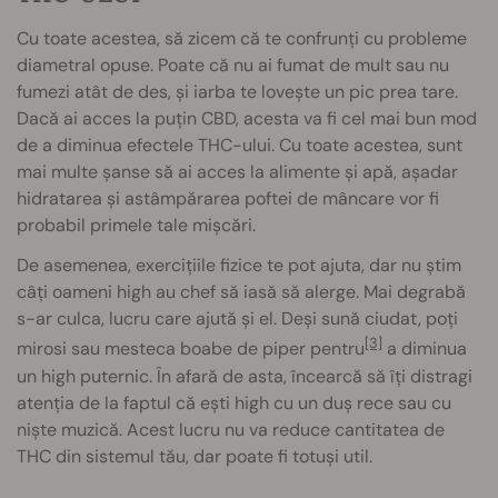
Cu toate acestea, să zicem că te confrunți cu probleme
diametral opuse. Poate că nu ai fumat de mult sau nu
fumezi atât de des, și iarba te lovește un pic prea tare.
Dacă ai acces la puțin CBD, acesta va fi cel mai bun mod
de a diminua efectele THC-ului. Cu toate acestea, sunt
mai multe șanse să ai acces la alimente și apă, așadar
hidratarea și astâmpărarea poftei de mâncare vor fi
probabil primele tale mișcări.
De asemenea, exercițiile fizice te pot ajuta, dar nu știm
câți oameni high au chef să iasă să alerge. Mai degrabă
s-ar culca, lucru care ajută și el. Deși sună ciudat, poți
[3]
mirosi sau mesteca boabe de piper pentru
a diminua
un high puternic. În afară de asta, încearcă să îți distragi
atenția de la faptul că ești high cu un duș rece sau cu
niște muzică. Acest lucru nu va reduce cantitatea de
THC din sistemul tău, dar poate fi totuși util.