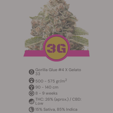
Gorilla Glue #4 X Gelato
33
2
500 - 575 gr/m
90 - 140 cm
8 - 9 weeks
THC: 26% (aprox.) / CBD:
Low
15% Sativa, 85% Indica