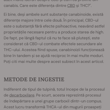
canabis. Care este diferența dintre
CBD
și THC?".
Ei bine, deși ambele sunt substanțe canabinoide, există
diferențe majore între cele două. În principal, CBD-ul
este o substanță fără efecte psihoactive, neavând astfel
proprietățile necesare pentru a produce starea de high.
De fapt, pe lângă faptul că nu te face să plutești, este
considerat că CBD-ul combate efectele secundare ale
THC-ului. Acestea fiind spuse, canabinoizii funcționează
bine în tandem și se ajută reciproc în mai multe moduri.
Poți citi mai multe despre acest subiect în acest articol.
METODE DE INGESTIE
Indiferent de tipul de tulpină, totul începe de la procesul
de
decarboxilare
. Pe scurt, acesta reprezintă procesul
de îndepărtare a unei grupe carboxil dintr-un compus.
Acest lucru transformă THCA-ul din mugurii proaspeți