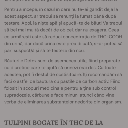
Pentru a începe, în cazul în care nu te-ai gândit deja la
acest aspect, ar trebui să renunți la fumat până după
testare. Apoi, ia niște apă și apucă-te de băut! Va trebui
să bei mai multă decât de obicei, dar nu exagera. Ceea
ce urmărești este să reduci concentrația de THC-COOH
din urină, dar dacă urina este prea diluată, s-ar putea să
pari suspect/ă și să te testeze din nou.
Băuturile Detox sunt de asemenea utile, fiind preparate
cu diuretice care te ajută să urinezi mai des. Cu toate
acestea, pot fi destul de costisitoare. Îți recomandăm să
faci o astfel de băutură cu pastile de carbon activ. Fiind
folosit în scopuri medicinale pentru a ține sub control
supradozele, cărbunele face minuni atunci când vine
vorba de eliminarea substanțelor nedorite din organism.
TULPINI BOGATE ÎN THC DE LA