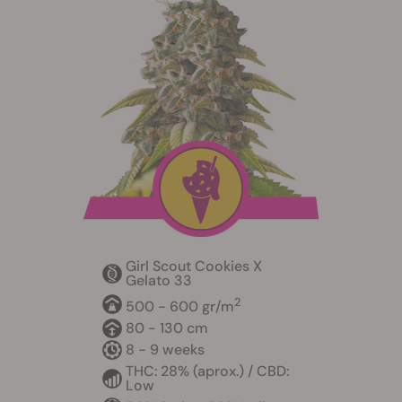
Girl Scout Cookies X
Gelato 33
2
500 - 600 gr/m
80 - 130 cm
8 - 9 weeks
THC: 28% (aprox.) / CBD:
Low