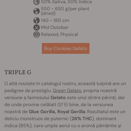
50% Sativa, 50% Indica
550 - 650 g/per plant
(dried)
140 - 180 cm
Mid October
Relaxed, Physical
Buy Cookies Gelato
TRIPLE G
O altă noutate în catalogul nostru, această tulpină are un
pedigree de prestigiu.
Green Gelato
, propria noastră
versiune a faimosului
Gelato
este unul dintre părinți, dar
de unde provine celălalt G? Ei bine, de la versiunea
noastră de
Glue Gorilla, Royal Gorilla
. Rezultatul este un
deliciu monstruos de puternic (
26% THC
), dominant
indica (85%), care umple aerul cu o aromă pământie și