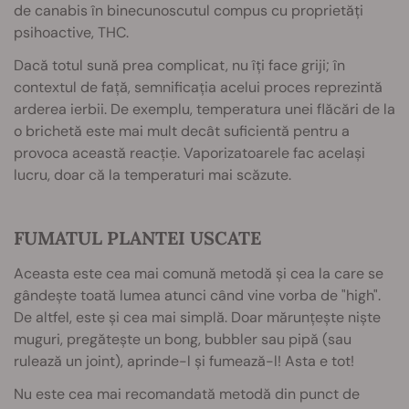
de canabis în binecunoscutul compus cu proprietăți
psihoactive, THC.
Dacă totul sună prea complicat, nu îți face griji; în
contextul de față, semnificația acelui proces reprezintă
arderea ierbii. De exemplu, temperatura unei flăcări de la
o brichetă este mai mult decât suficientă pentru a
provoca această reacție. Vaporizatoarele fac același
lucru, doar că la temperaturi mai scăzute.
FUMATUL PLANTEI USCATE
Aceasta este cea mai comună metodă și cea la care se
gândește toată lumea atunci când vine vorba de "high".
De altfel, este și cea mai simplă. Doar mărunțește niște
muguri, pregătește un bong, bubbler sau pipă (sau
rulează un joint), aprinde-l și fumează-l! Asta e tot!
Nu este cea mai recomandată metodă din punct de