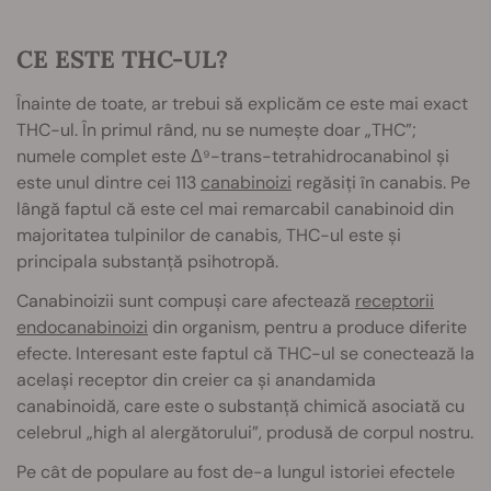
CE ESTE THC-UL?
Înainte de toate, ar trebui să explicăm ce este mai exact
THC-ul. În primul rând, nu se numește doar „THC”;
numele complet este Δ⁹-trans-tetrahidrocanabinol și
este unul dintre cei 113
canabinoizi
regăsiți în canabis. Pe
lângă faptul că este cel mai remarcabil canabinoid din
majoritatea tulpinilor de canabis, THC-ul este și
principala substanță psihotropă.
Canabinoizii sunt compuși care afectează
receptorii
endocanabinoizi
din organism, pentru a produce diferite
efecte. Interesant este faptul că THC-ul se conectează la
același receptor din creier ca și anandamida
canabinoidă, care este o substanță chimică asociată cu
celebrul „high al alergătorului”, produsă de corpul nostru.
Pe cât de populare au fost de-a lungul istoriei efectele