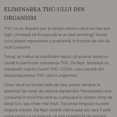
ELIMINAREA THC-ULUI DIN
ORGANISM
THC-ul nu dispare pur și simplu atunci când nu mai ești
high. Urmează să fii supus/ă la un test antidrog? Acest
lucru poate reprezenta o problemă, în funcție de cât de
mult consumi.
Totuși, ar trebui să clarificăm faptul că aceste teste nu
caută în particular substanța THC. De fapt, testează un
metabolit inactiv, numit THC-COOH, care rezultă din
descompunerea THC-ului în organism.
Chiar dacă nu fumezi atât de des, poate rămâne în
sistemul tău timp de câteva săptămâni. Persoanele care
consumă în mod frecvent au compusul în sistem timp de
două luni, sau chiar mai mult. Trecerea timpului nu este
singura soluție. De fapt, există câțiva pași
pe care îi poți
urma pentru a te asigura că ești pregătit/ă de testare.