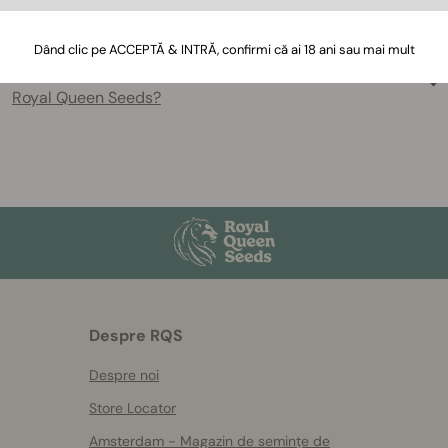
Dând clic pe ACCEPTĂ & INTRĂ, confirmi că ai 18 ani sau mai mult
Care sunt cele mai populare tulpini THC oferite de
Royal Queen Seeds?
Despre RQS
Despre noi
Store Locator
Amsterdam - Magazin de semințe de