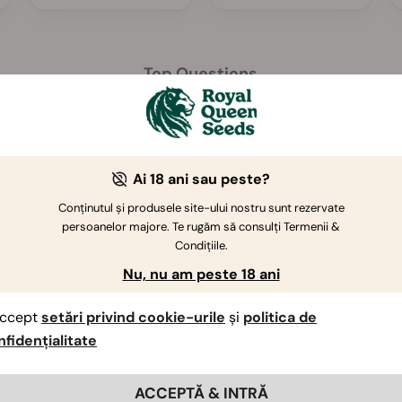
Top Questions
Cum funcționează Clubul Crescătorilor?
Ai 18 ani sau peste?
Pot primi un voucher de reducere?
Conținutul și produsele site-ului nostru sunt rezervate
persoanelor majore. Te rugăm să consulți Termenii &
Condițiile.
Nu, nu am peste 18 ani
Oferiți tulpini cu conținut ridicat de CBD sau soiuri
medicinale?
ccept
setări privind cookie-urile
și
politica de
nfidențialitate
Ce tipuri de semințe de canabis oferă Royal Queen
ACCEPTĂ & INTRĂ
Seeds?