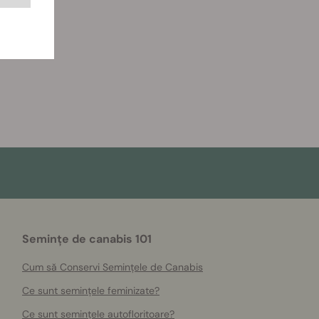
Semințe de canabis 101
Cum să Conservi Semințele de Canabis
Ce sunt semințele feminizate?
Ce sunt semințele autofloritoare?