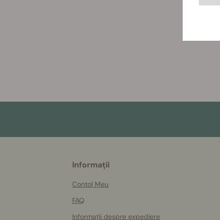
More
Informații
helpful
info
Contol Meu
FAQ
Informații despre expediere