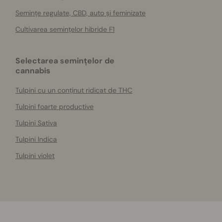
Semințe regulate, CBD, auto și feminizate
Cultivarea semințelor hibride F1
Selectarea semințelor de
cannabis
Tulpini cu un conținut ridicat de THC
Tulpini foarte productive
Tulpini Sativa
Tulpini Indica
Tulpini violet