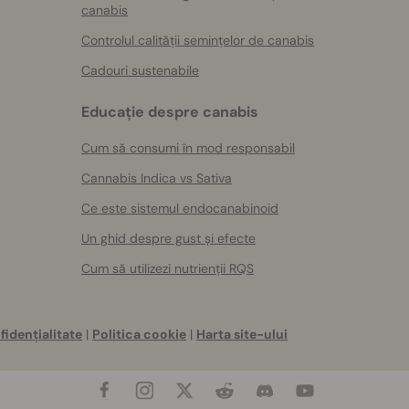
canabis
Controlul calității semințelor de canabis
Cadouri sustenabile
Educație despre canabis
Cum să consumi în mod responsabil
Cannabis Indica vs Sativa
Ce este sistemul endocanabinoid
Un ghid despre gust și efecte
Cum să utilizezi nutrienții RQS
fidențialitate
|
Politica cookie
|
Harta site-ului