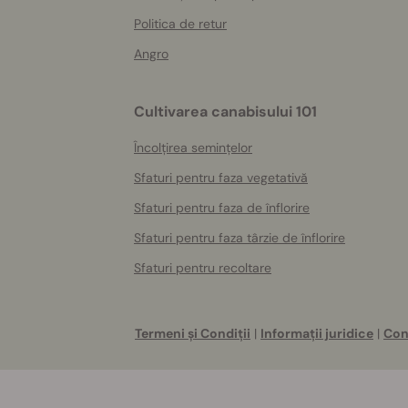
Politica de retur
Angro
Cultivarea canabisului 101
Încolțirea semințelor
Sfaturi pentru faza vegetativă
Sfaturi pentru faza de înflorire
Sfaturi pentru faza târzie de înflorire
Sfaturi pentru recoltare
Termeni și Condiții
|
Informații juridice
|
Con