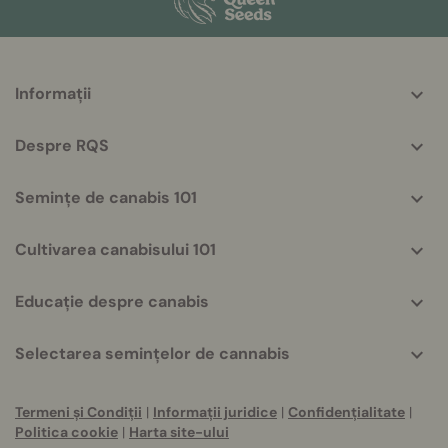
More
Informații
helpful
info
Despre RQS
Semințe de canabis 101
Cultivarea canabisului 101
Educație despre canabis
Selectarea semințelor de cannabis
Termeni și Condiții
|
Informații juridice
|
Confidențialitate
|
Politica cookie
|
Harta site-ului