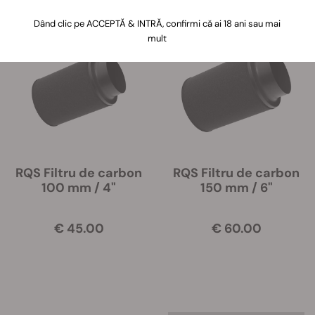
4 Produse
Dând clic pe ACCEPTĂ & INTRĂ, confirmi că ai 18 ani sau mai
mult
RQS Filtru de carbon
RQS Filtru de carbon
100 mm / 4"
150 mm / 6"
€ 45.00
€ 60.00