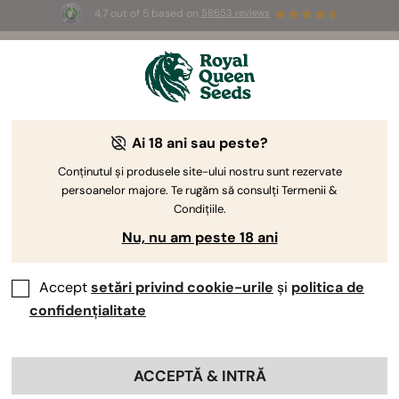
4.7 out of 5 based on
58653 reviews
☀️ Summer Sales: Up to 50% off
selected products! ⏤
Buy Now
🛍️
Ai 18 ani sau peste?
Accesorii pentru cortul de creștere
Du-ți recolta de la interior la nivelul următor alegând
Conținutul și produsele site-ului nostru sunt rezervate
persoanelor majore. Te rugăm să consulți Termenii &
instrumentele potrivite pentru cortul tău de
Condițiile.
cultivare. Cele mai bune accesorii pentru cortul de
Nu, nu am peste 18 ani
cultivare nu doar simplifică procesul de cultivare; te
ajută să-ți împingi plantele la limită și să obții cele
mai bune rezultate posibile.
Accept
setări privind cookie-urile
și
politica de
confidențialitate
Sortează după
ACCEPTĂ & INTRĂ