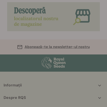
Abonează-te la newsletter-ul nostru
More
Informații
helpful
info
Despre RQS