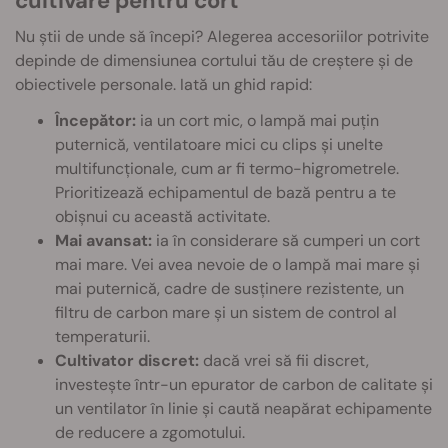
cultivare pentru cort
Nu știi de unde să începi? Alegerea accesoriilor potrivite
depinde de dimensiunea cortului tău de creștere și de
obiectivele personale. Iată un ghid rapid:
Începător:
ia un cort mic, o lampă mai puțin
puternică, ventilatoare mici cu clips și unelte
multifuncționale, cum ar fi termo-higrometrele.
Prioritizează echipamentul de bază pentru a te
obișnui cu această activitate.
Mai avansat:
ia în considerare să cumperi un cort
mai mare. Vei avea nevoie de o lampă mai mare și
mai puternică, cadre de susținere rezistente, un
filtru de carbon mare și un sistem de control al
temperaturii.
Cultivator discret:
dacă vrei să fii discret,
investește într-un epurator de carbon de calitate și
un ventilator în linie și caută neapărat echipamente
de reducere a zgomotului.