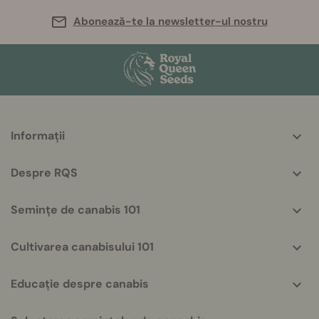
Abonează-te la newsletter-ul nostru
More
Informații
helpful
info
Despre RQS
Semințe de canabis 101
Cultivarea canabisului 101
Educație despre canabis