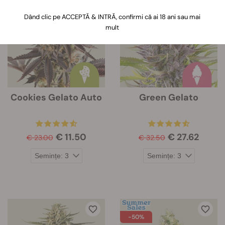
-50%
-15%
Dând clic pe ACCEPTĂ & INTRĂ, confirmi că ai 18 ani sau mai
mult
Cookies Gelato Auto
Green Gelato
€ 11.50
€ 27.62
€ 23.00
€ 32.50
-50%