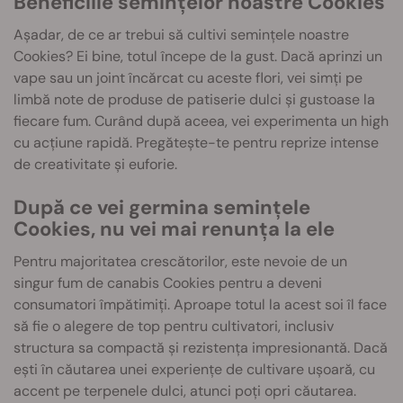
Beneficiile semințelor noastre Cookies
Așadar, de ce ar trebui să cultivi semințele noastre
Cookies? Ei bine, totul începe de la gust. Dacă aprinzi un
vape sau un joint încărcat cu aceste flori, vei simți pe
limbă note de produse de patiserie dulci și gustoase la
fiecare fum. Curând după aceea, vei experimenta un high
cu acțiune rapidă. Pregătește-te pentru reprize intense
de creativitate și euforie.
După ce vei germina semințele
Cookies, nu vei mai renunța la ele
Pentru majoritatea crescătorilor, este nevoie de un
singur fum de canabis Cookies pentru a deveni
consumatori împătimiți. Aproape totul la acest soi îl face
să fie o alegere de top pentru cultivatori, inclusiv
structura sa compactă și rezistența impresionantă. Dacă
ești în căutarea unei experiențe de cultivare ușoară, cu
accent pe terpenele dulci, atunci poți opri căutarea.