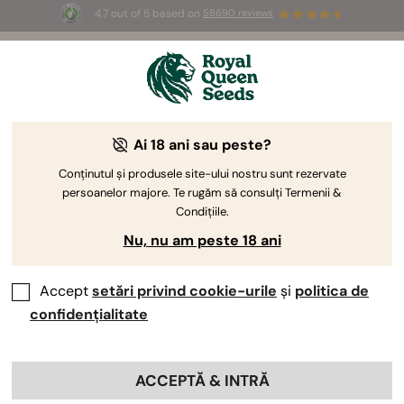
4.7 out of 5 based on
58690 reviews
🎁
3 semințe White Widow Auto
GRATUITE pentru
primii 100 care folosesc codul
AUGUST26 🌿
Ai 18 ani sau peste?
Semințele Cookies
Cauți semințele de canabis Cookies preferate? Ei
Conținutul și produsele site-ului nostru sunt rezervate
persoanelor majore. Te rugăm să consulți Termenii &
bine, avem o mulțime de candidate din care să
Condițiile.
alegi. Te vei bucura de gusturi zaharoase, de high-uri
Nu, nu am peste 18 ani
euforice și de recolte pline de satisfacții.
Accept
setări privind cookie-urile
și
politica de
Sortează după
confidențialitate
21 Produse
ACCEPTĂ & INTRĂ