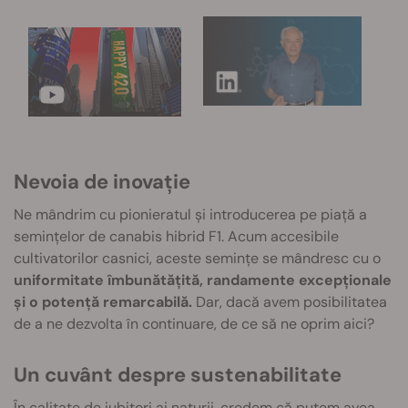
Nevoia de inovație
Ne mândrim cu pionieratul și introducerea pe piață a
semințelor de canabis hibrid F1. Acum accesibile
cultivatorilor casnici, aceste semințe se mândresc cu o
uniformitate îmbunătățită, randamente excepționale
și o potență remarcabilă.
Dar, dacă avem posibilitatea
de a ne dezvolta în continuare, de ce să ne oprim aici?
Un cuvânt despre sustenabilitate
În calitate de iubitori ai naturii, credem că putem avea