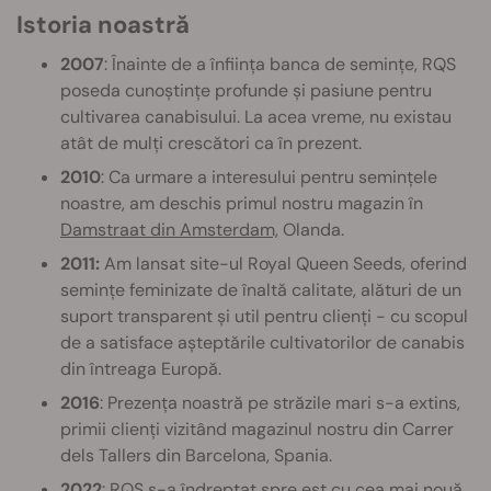
Istoria noastră
2007
: Înainte de a înființa banca de semințe, RQS
poseda cunoștințe profunde și pasiune pentru
cultivarea canabisului. La acea vreme, nu existau
atât de mulți crescători ca în prezent.
2010
: Ca urmare a interesului pentru semințele
noastre, am deschis primul nostru magazin în
Damstraat din Amsterdam,
Olanda.
2011:
Am lansat site-ul Royal Queen Seeds, oferind
semințe feminizate de înaltă calitate, alături de un
suport transparent și util pentru clienți - cu scopul
de a satisface așteptările cultivatorilor de canabis
din întreaga Europă.
2016
: Prezența noastră pe străzile mari s-a extins,
primii clienți vizitând magazinul nostru din Carrer
dels Tallers din Barcelona, Spania.
2022
: RQS s-a îndreptat spre est cu cea mai nouă