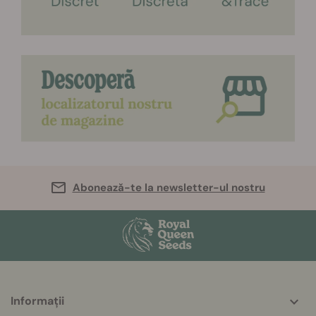
Abonează-te la newsletter-ul nostru
More
Informații
helpful