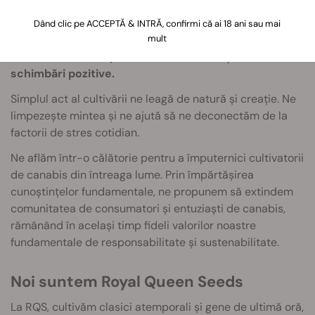
Viziunea și misiunea noastră
Dând clic pe ACCEPTĂ & INTRĂ, confirmi că ai 18 ani sau mai
mult
Canabisul este o plantă măreață. Stigmatizată de mulți
ani,
noi credem în puterea sa ca sămânță a unei
schimbări pozitive.
Simplul act al cultivării ne leagă de natură și creație. Ne
limpezește mintea și ne ajută să ne deconectăm de la
factorii de stres cotidian.
Ne aflăm într-o călătorie pentru a împuternici cultivatorii
de canabis din întreaga lume. Prin împărtășirea
cunoștințelor fundamentale, ne propunem să extindem
comunitatea de consumatori și entuziaști de canabis,
rămânând în același timp fideli valorilor noastre
fundamentale de responsabilitate și sustenabilitate.
Noi suntem Royal Queen Seeds
La RQS, cultivăm clasici atemporali și gene de ultimă oră,