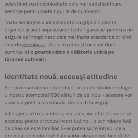
selectând cu meticulozitate cele mai satisfăcătoare
semințe pentru toate tipurile de cultivatori.
Toate semințele sunt selectate cu grijă din plante
organice și sunt supuse unor teste riguroase, pentru a ne
asigura că îndeplinesc cele mai înalte standarde privind
rata de
germinare
. Ceea ce primești nu sunt doar
semințe,
ci o poartă către o călătorie unică pe
tărâmul cultivării.
Identitate nouă, aceeași atitudine
Pe parcursul acestei
tranziții
, s-ar putea să observi logo-
ul nostru atemporal RQS alături de cel nou - acestea vor
coexista pentru o perioadă, dar nu îți face griji!
Înțelegem că o schimbare, mai ales una atât de mare ca
aceasta, poate provoca incertitudine - o schimbare față
de ceea ce este familiar. S-ar putea să te întrebi, ce a
provocat schimbarea? Este vorba de aceeași bancă de