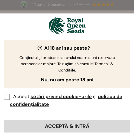
4.7 out of 5 based on
58690 reviews
🎁
3 semințe White Widow Auto
GRATUITE pentru
primii 100 care folosesc codul
AUGUST26 🌿
Despre Royal Queen Seeds
Ai 18 ani sau peste?
Conținutul și produsele site-ului nostru sunt rezervate
persoanelor majore. Te rugăm să consulți Termenii &
Condițiile.
Nu, nu am peste 18 ani
Accept
setări privind cookie-urile
și
politica de
confidențialitate
ACCEPTĂ & INTRĂ