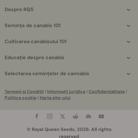
info
Despre RQS
Semințe de canabis 101
Cultivarea canabisului 101
Educație despre canabis
Selectarea semințelor de cannabis
Termeni și Condiții
|
Informații juridice
|
Confidențialitate
|
Politica cookie
|
Harta site-ului
© Royal Queen Seeds, 2026. All rights
reserved