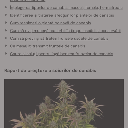
Înțelegerea tipurilor de canabis: masculi, femele, hermafrodiți
Identificarea și tratarea afecțiunilor plantelor de canabis
Cum reanimezi o plantă bolnavă de canabis
Cum să eviți mucegăirea ierbii în timpul uscării și conservării
Cum să previi și să tratezi frunzele uscate de canabis
Ce mesaj îți transmit frunzele de canabis
Cauze și soluții pentru îngălbenirea frunzelor de canabis
Raport de creștere a soiurilor de canabis