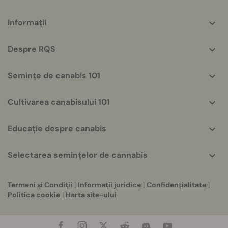
More
Informații
helpful
info
Despre RQS
Semințe de canabis 101
Cultivarea canabisului 101
Educație despre canabis
Selectarea semințelor de cannabis
Termeni și Condiții
|
Informații juridice
|
Confidențialitate
|
Politica cookie
|
Harta site-ului