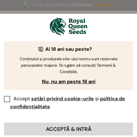
4.7 out of 5 based on
58744 reviews
🎁
3 semințe White Widow Auto
GRATUITE pentru
primii 100 care folosesc codul
AUGUST26 🌿
Ai 18 ani sau peste?
Ghidul de cultivare a canabisului
Conținutul și produsele site-ului nostru sunt rezervate
persoanelor majore. Te rugăm să consulți Termenii &
de Royal Queen Seeds
Condițiile.
Nu, nu am peste 18 ani
Accept
setări privind cookie-urile
și
politica de
Ghidul de cultivare a canabisului de
Royal Queen Seeds
confidențialitate
S-au dus zilele cu recolte mici sau cu muguri sub
ACCEPTĂ & INTRĂ
așteptări. Suntem incredibil de mândri să îți prezentăm