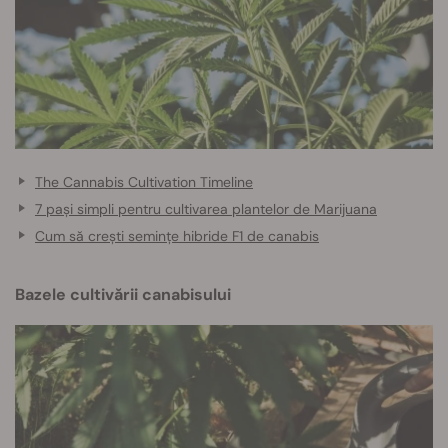
The Cannabis Cultivation Timeline
7 pași simpli pentru cultivarea plantelor de Marijuana
Cum să crești semințe hibride F1 de canabis
Bazele cultivării canabisului