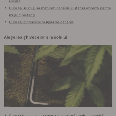
uscată
Cum să usuci și să maturezi canabisul: sfaturi experte pentru
muguri perfecți
Cum să îți conservi mugurii de canabis
Alegerea ghivecelor și a solului
Care este cel mai bun mediu de cultură pentru canabis?