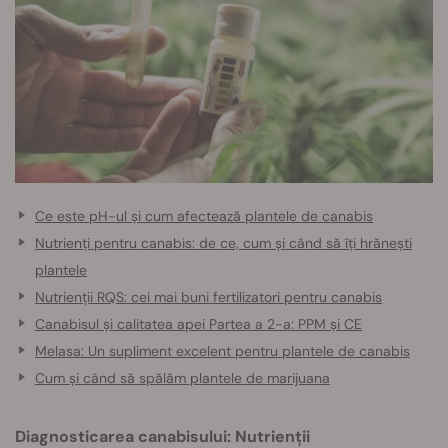
Ce este pH-ul și cum afectează plantele de canabis
Nutrienți pentru canabis: de ce, cum și când să îți hrănești
plantele
Nutrienții RQS: cei mai buni fertilizatori pentru canabis
Canabisul și calitatea apei Partea a 2-a: PPM și CE
Melasa: Un supliment excelent pentru plantele de canabis
Cum și când să spălăm plantele de marijuana
Diagnosticarea canabisului: Nutrienții