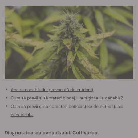
Arsura canabisului provocată de nutrienți
Cum să previi și să tratezi blocajul nutrițional la canabis?
Cum să previi și să corectezi deficiențele de nutrienți ale
canabisului
Diagnosticarea canabisului: Cultivarea