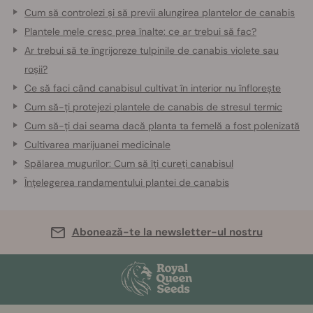
Cum să controlezi și să previi alungirea plantelor de canabis
Plantele mele cresc prea înalte: ce ar trebui să fac?
Ar trebui să te îngrijoreze tulpinile de canabis violete sau
roșii?
Ce să faci când canabisul cultivat în interior nu înflorește
Cum să-ți protejezi plantele de canabis de stresul termic
Cum să-ți dai seama dacă planta ta femelă a fost polenizată
Cultivarea marijuanei medicinale
Spălarea mugurilor: Cum să îți cureți canabisul
Înțelegerea randamentului plantei de canabis
Abonează-te la newsletter-ul nostru