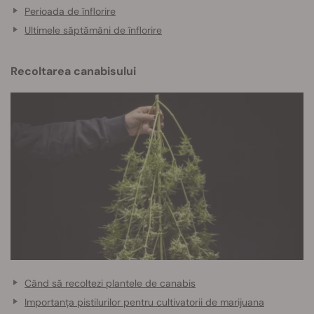
Perioada de înflorire
Ultimele săptămâni de înflorire
Recoltarea canabisului
Când să recoltezi plantele de canabis
Importanța pistilurilor pentru cultivatorii de marijuana