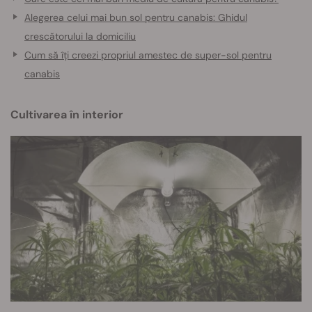
Alegerea celui mai bun sol pentru canabis: Ghidul
crescătorului la domiciliu
Cum să îți creezi propriul amestec de super-sol pentru
canabis
Cultivarea în interior