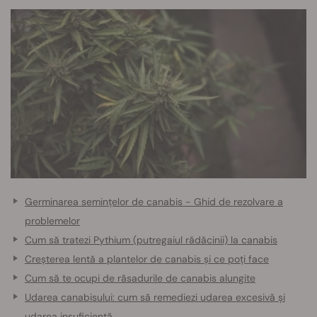
Germinarea semințelor de canabis - Ghid de rezolvare a
problemelor
Cum să tratezi Pythium (putregaiul rădăcinii) la canabis
Creșterea lentă a plantelor de canabis și ce poți face
Cum să te ocupi de răsadurile de canabis alungite
Udarea canabisului: cum să remediezi udarea excesivă și
udarea insuficientă