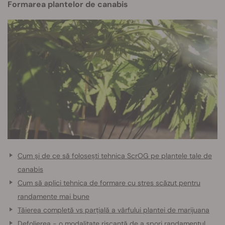
Formarea plantelor de canabis
Cum și de ce să folosești tehnica ScrOG pe plantele tale de
canabis
Cum să aplici tehnica de formare cu stres scăzut pentru
randamente mai bune
Tăierea completă vs parțială a vârfului plantei de marijuana
Defolierea - o modalitate riscantă de a spori randamentul