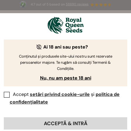
4.7 out of 5 based on
58690 reviews
☀️ Summer Sales: Up to 50% off
selected products! ⏤
Buy Now
🛍️
Ai 18 ani sau peste?
By
Luke Sumpter
Raport de creștere Mimosa Auto
Conținutul și produsele site-ului nostru sunt rezervate
persoanelor majore. Te rugăm să consulți Termenii &
Condițiile.
Nu, nu am peste 18 ani
Accept
setări privind cookie-urile
și
politica de
confidențialitate
ACCEPTĂ & INTRĂ