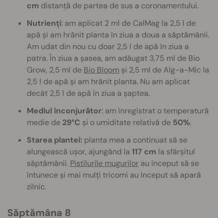
cm
distanță de partea de sus a coronamentului.
Nutrienți
: am aplicat 2 ml de CalMag la 2,5 l de
apă și am hrănit planta în ziua a doua a săptămânii.
Am udat din nou cu doar 2,5 l de apă în ziua a
patra. În ziua a șasea, am adăugat 3,75 ml de Bio
Grow, 2,5 ml de
Bio Bloom
și 2,5 ml de Alg-a-Mic la
2,5 l de apă și am hrănit planta. Nu am aplicat
decât 2,5 l de apă în ziua a șaptea.
Mediul înconjurător
: am înregistrat o temperatură
medie de
29°C
și o umiditate relativă de
50%
.
Starea plantei:
planta mea a continuat să se
alungească ușor, ajungând la
117 cm
la sfârșitul
săptămânii.
Pistilurile mugurilor
au început să se
întunece și mai mulți tricomi au început să apară
zilnic.
Săptămâna 8