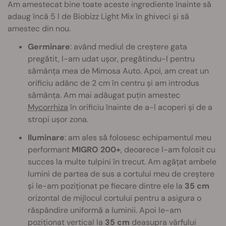
Am amestecat bine toate aceste ingrediente înainte să
adaug încă 5 l de Biobizz Light Mix în ghiveci și să
amestec din nou.
Germinare
: având mediul de creștere gata
pregătit, l-am udat ușor, pregătindu-l pentru
sămânța mea de Mimosa Auto. Apoi, am creat un
orificiu adânc de 2 cm în centru și am introdus
sămânța. Am mai adăugat puțin amestec
Mycorrhiza
în orificiu înainte de a-l acoperi și de a
stropi ușor zona.
Iluminare
: am ales să folosesc echipamentul meu
performant
MIGRO 200+
, deoarece l-am folosit cu
succes la multe tulpini în trecut. Am agățat ambele
lumini de partea de sus a cortului meu de creștere
și le-am poziționat pe fiecare dintre ele la
35 cm
orizontal de mijlocul cortului pentru a asigura o
răspândire uniformă a luminii. Apoi le-am
poziționat vertical la
35 cm
deasupra vârfului