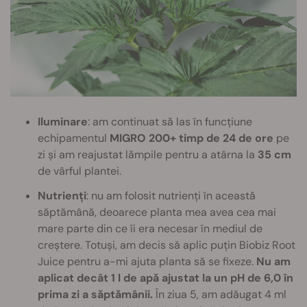
Iluminare
: am continuat să las în funcțiune
echipamentul
MIGRO 200+ timp de 24 de ore
pe
zi și am reajustat lămpile pentru a atârna la
35 cm
de vârful plantei.
Nutrienți
: nu am folosit nutrienți în această
săptămână, deoarece planta mea avea cea mai
mare parte din ce îi era necesar în mediul de
creștere. Totuși, am decis să aplic puțin Biobiz Root
Juice pentru a-mi ajuta planta să se fixeze.
Nu am
aplicat decât 1 l de apă ajustat la un pH de 6,0 în
prima zi a săptămânii.
În ziua 5, am adăugat 4 ml