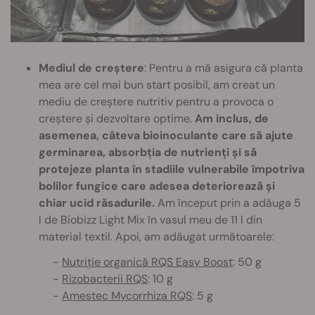
Mediul de creștere
: Pentru a mă asigura că planta
mea are cel mai bun start posibil, am creat un
mediu de creștere nutritiv pentru a provoca o
creștere și dezvoltare optime.
Am inclus, de
asemenea, câteva bioinoculante care să ajute
germinarea, absorbția de nutrienți și să
protejeze planta în stadiile vulnerabile împotriva
bolilor fungice care adesea deteriorează și
chiar ucid răsadurile.
Am început prin a adăuga 5
l de Biobizz Light Mix în vasul meu de 11 l din
material textil. Apoi, am adăugat următoarele:
-
Nutriție organică RQS Easy Boost
: 50 g
-
Rizobacterii RQS
: 10 g
-
Amestec Mycorrhiza RQS
: 5 g