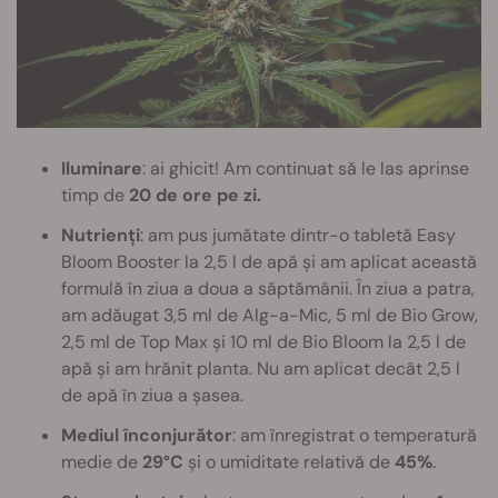
Iluminare
: ai ghicit! Am continuat să le las aprinse
timp de
20 de ore pe zi.
Nutrienți
: am pus jumătate dintr-o tabletă Easy
Bloom Booster la 2,5 l de apă și am aplicat această
formulă în ziua a doua a săptămânii. În ziua a patra,
am adăugat 3,5 ml de Alg-a-Mic, 5 ml de Bio Grow,
2,5 ml de Top Max și 10 ml de Bio Bloom la 2,5 l de
apă și am hrănit planta. Nu am aplicat decât 2,5 l
de apă în ziua a șasea.
Mediul înconjurător
: am înregistrat o temperatură
medie de
29°C
și o umiditate relativă de
45%
.