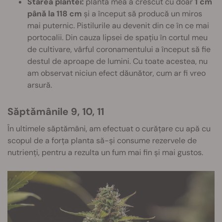
Starea plantei:
planta mea a crescut cu doar
1 cm
până la 118 cm
și a început să producă un miros
mai puternic. Pistilurile au devenit din ce în ce mai
portocalii. Din cauza lipsei de spațiu în cortul meu
de cultivare, vârful coronamentului a început să fie
destul de aproape de lumini. Cu toate acestea, nu
am observat niciun efect dăunător, cum ar fi vreo
arsură.
Săptămânile 9, 10, 11
În ultimele săptămâni, am efectuat o curățare cu apă cu
scopul de a forța planta să-și consume rezervele de
nutrienți, pentru a rezulta un fum mai fin și mai gustos.