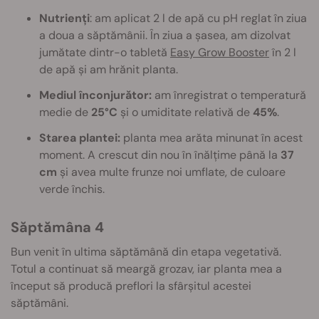
Nutrienți
: am aplicat 2 l de apă cu pH reglat în ziua
a doua a săptămânii. În ziua a șasea, am dizolvat
jumătate dintr-o tabletă
Easy Grow Booster
în 2 l
de apă și am hrănit planta.
Mediul înconjurător:
am înregistrat o temperatură
medie de
25°C
și o umiditate relativă de
45%
.
Starea plantei:
planta mea arăta minunat în acest
moment. A crescut din nou în înălțime până la
37
cm
și avea multe frunze noi umflate, de culoare
verde închis.
Săptămâna 4
Bun venit în ultima săptămână din etapa vegetativă.
Totul a continuat să meargă grozav, iar planta mea a
început să producă preflori la sfârșitul acestei
săptămâni.