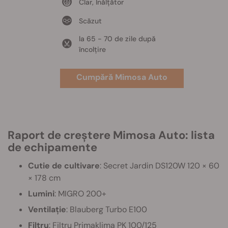
Clar, Înălțător
Scăzut
la 65 - 70 de zile după
încolțire
Cumpără Mimosa Auto
Raport de creștere Mimosa Auto: lista
de echipamente
Cutie de cultivare
: Secret Jardin DS120W 120 × 60
× 178 cm
Lumini
: MIGRO 200+
Ventilație
: Blauberg Turbo E100
Filtru
: Filtru Primaklima PK 100/125