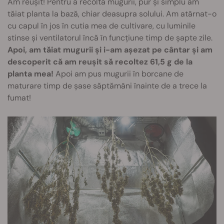
Am reușit! Pentru a recolta mugurii, pur și simplu am
tăiat planta la bază, chiar deasupra solului. Am atârnat-o
cu capul în jos în cutia mea de cultivare, cu luminile
stinse și ventilatorul încă în funcțiune timp de șapte zile.
Apoi, am tăiat mugurii și i-am așezat pe cântar și am
descoperit că am reușit să recoltez 61,5 g de la
planta mea!
Apoi am pus mugurii în borcane de
maturare timp de șase săptămâni înainte de a trece la
fumat!