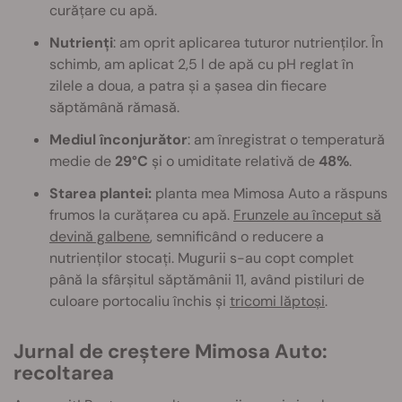
curățare cu apă.
Nutrienți
: am oprit aplicarea tuturor nutrienților. În
schimb, am aplicat 2,5 l de apă cu pH reglat în
zilele a doua, a patra și a șasea din fiecare
săptămână rămasă.
Mediul înconjurător
: am înregistrat o temperatură
medie de
29°C
și o umiditate relativă de
48%
.
Starea plantei:
planta mea Mimosa Auto a răspuns
frumos la curățarea cu apă.
Frunzele au început să
devină galbene
, semnificând o reducere a
nutrienților stocați. Mugurii s-au copt complet
până la sfârșitul săptămânii 11, având pistiluri de
culoare portocaliu închis și
tricomi lăptoși
.
Jurnal de creștere Mimosa Auto:
recoltarea