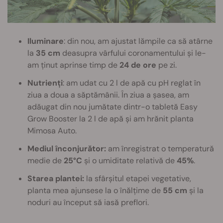
Iluminare
: din nou, am ajustat lămpile ca să atârne
la
35 cm
deasupra vârfului coronamentului și le-
am ținut aprinse timp de
24 de ore
pe zi.
Nutrienți
: am udat cu 2 l de apă cu pH reglat în
ziua a doua a săptămânii. În ziua a șasea, am
adăugat din nou jumătate dintr-o tabletă Easy
Grow Booster la 2 l de apă și am hrănit planta
Mimosa Auto.
Mediul înconjurător:
am înregistrat o temperatură
medie de
25°C
și o umiditate relativă de
45%
.
Starea plantei:
la sfârșitul etapei vegetative,
planta mea ajunsese la o înălțime de
55 cm
și la
noduri au început să iasă preflori.