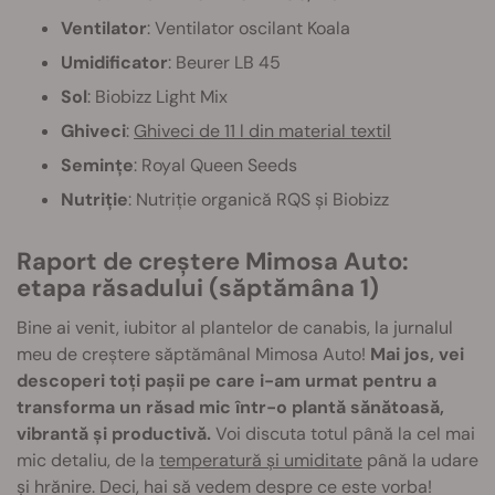
Ventilator
: Ventilator oscilant Koala
Umidificator
: Beurer LB 45
Sol
: Biobizz Light Mix
Ghiveci
:
Ghiveci de 11 l din material textil
Semințe
: Royal Queen Seeds
Nutriție
: Nutriție organică RQS și Biobizz
Raport de creștere Mimosa Auto:
etapa răsadului (săptămâna 1)
Bine ai venit, iubitor al plantelor de canabis, la jurnalul
meu de creștere săptămânal Mimosa Auto!
Mai jos, vei
descoperi toți pașii pe care i-am urmat pentru a
transforma un răsad mic într-o plantă sănătoasă,
vibrantă și productivă.
Voi discuta totul până la cel mai
mic detaliu, de la
temperatură și umiditate
până la udare
și hrănire. Deci, hai să vedem despre ce este vorba!