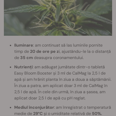
Iluminare
: am continuat să las luminile pornite
timp de
20 de ore pe z
i, ajustându-le la o distanță
de
35 cm
deasupra coronamentului.
Nutrienți
: am adăugat jumătate dintr-o tabletă
Easy Bloom Booster și 3 ml de CalMag la 2,5 l de
apă și am hrănit planta în ziua a doua a săptămânii.
În ziua a patra, am aplicat doar 3 ml de CalMag în
2,5 l de apă. În cele din urmă, în ziua a șasea, am
aplicat doar 2,5 l de apă cu pH reglat.
Mediul înconjurător
: am înregistrat o temperatură
medie de
29°C
și o umiditate relativă de
50%.