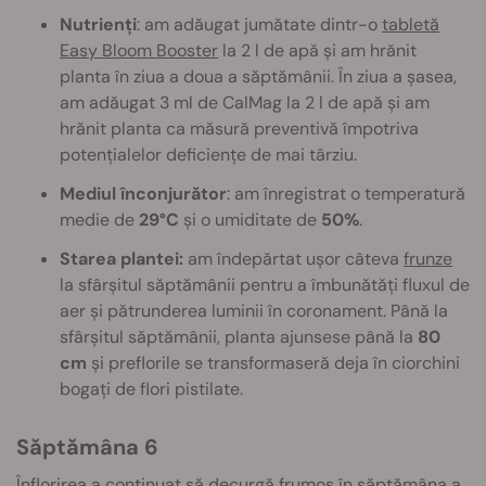
Nutrienți
: am adăugat jumătate dintr-o
tabletă
Easy Bloom Booster
la 2 l de apă și am hrănit
planta în ziua a doua a săptămânii. În ziua a șasea,
am adăugat 3 ml de CalMag la 2 l de apă și am
hrănit planta ca măsură preventivă împotriva
potențialelor deficiențe de mai târziu.
Mediul înconjurător
: am înregistrat o temperatură
medie de
29°C
și o umiditate de
50%
.
Starea plantei:
am îndepărtat ușor câteva
frunze
la sfârșitul săptămânii pentru a îmbunătăți fluxul de
aer și pătrunderea luminii în coronament. Până la
sfârșitul săptămânii, planta ajunsese până la
80
cm
și preflorile se transformaseră deja în ciorchini
bogați de flori pistilate.
Săptămâna 6
Înflorirea a continuat să decurgă frumos în săptămâna a