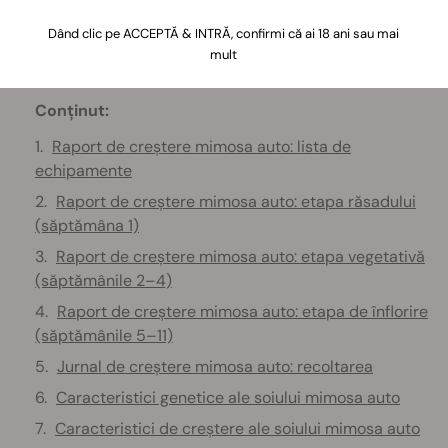
Dând clic pe ACCEPTĂ & INTRĂ, confirmi că ai 18 ani sau mai
mult
Conținut:
Raport de creștere mimosa auto: lista de
echipamente
Raport de creștere mimosa auto: etapa răsadului
(săptămâna 1)
Raport de creștere mimosa auto: etapa vegetativă
(săptămânile 2–4)
Raport de creștere mimosa auto: etapa de înflorire
(săptămânile 5–11)
Jurnal de creștere mimosa auto: recoltarea
Caracteristici genetice ale soiului mimosa auto
Caracteristici de creștere ale soiului mimosa auto