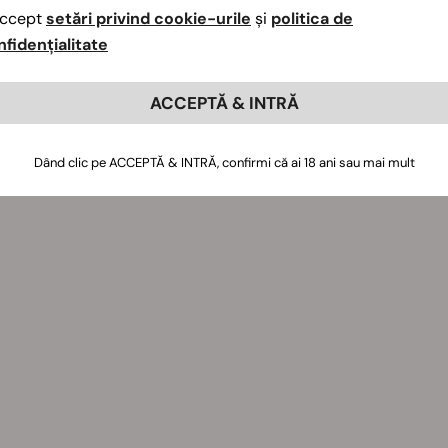
ccept
setări privind cookie-urile
și
politica de
nfidențialitate
ACCEPTĂ & INTRĂ
Dând clic pe ACCEPTĂ & INTRĂ, confirmi că ai 18 ani sau mai mult