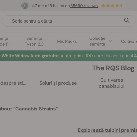
4.7 out of 5 based on
58690 reviews
ințe
Semințe
Colecție
Mix Packs
Cultivar
ide F1
Tyson 2.0
semințe
e White Widow Auto gratuite
pentru primii 100 care folosesc codul
A
The RQS Blog
Cultivarea
despre sti...
Soiuri și produse
canabisului
 about "Cannabis Strains"
Explorează tulpini premi