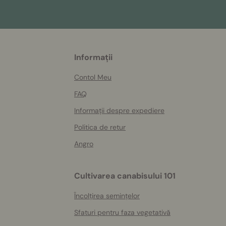
More
Informații
helpful
info
Contol Meu
FAQ
Informații despre expediere
Politica de retur
Angro
Cultivarea canabisului 101
Încolțirea semințelor
Sfaturi pentru faza vegetativă