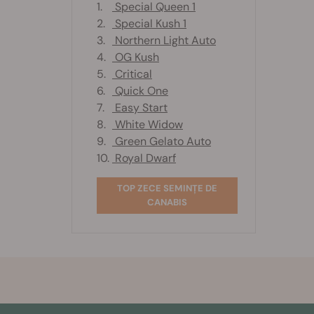
1.
Special Queen 1
2.
Special Kush 1
3.
Northern Light Auto
4.
OG Kush
5.
Critical
6.
Quick One
7.
Easy Start
8.
White Widow
9.
Green Gelato Auto
10.
Royal Dwarf
TOP ZECE SEMINȚE DE
CANABIS