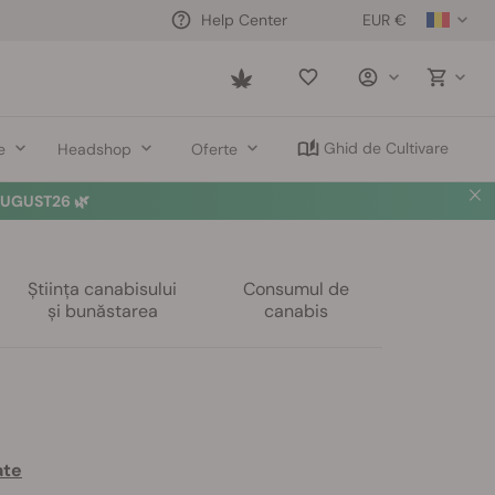
EUR €
Help Center
Saved
items
Ghid de Cultivare
e
Headshop
Oferte
UGUST26 🌿
Știința canabisului
Consumul de
și bunăstarea
canabis
ate