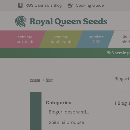
RQS Cannabis Blog
Cooking Guide
Sem
semințe
semințe
semințe
feminizate
autoflorante
CBD
hibr
🎁
3 seminț
Bloguri 
Acasa
>
Blog
Categories
1 Blog
Bloguri despre sti...
Soiuri și produse