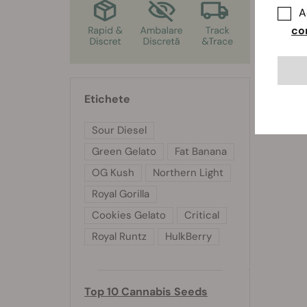
A
co
Etichete
Sour Diesel
Green Gelato
Fat Banana
OG Kush
Northern Light
Royal Gorilla
Cookies Gelato
Critical
Royal Runtz
HulkBerry
Top 10 Cannabis Seeds