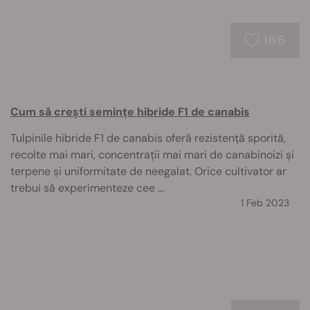
166
Cum să crești semințe hibride F1 de canabis
Tulpinile hibride F1 de canabis oferă rezistență sporită,
recolte mai mari, concentrații mai mari de canabinoizi și
terpene și uniformitate de neegalat. Orice cultivator ar
trebui să experimenteze cee ...
1 Feb 2023