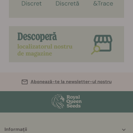
Abonează-te la newsletter-ul nostru
More
Informații
helpful