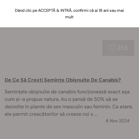
altele.
Dând clic pe ACCEPTĂ & INTRĂ, confirmi că ai 18 ani sau mai
mult
255
De Ce Să Crești Semințe Obișnuite De Canabis?
Semințele obișnuite de canabis funcționează exact așa
cum și-a propus natura. Au o șansă de 50% să se
dezvolte în plante de sex masculin sau feminin. Ca atare,
ele permit crescătorilor să creeze noi s ...
6 Nov 2024