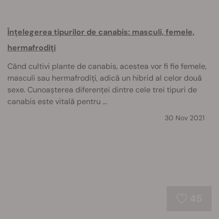
Înțelegerea tipurilor de canabis: masculi, femele,
hermafrodiți
Când cultivi plante de canabis, acestea vor fi fie femele,
masculi sau hermafrodiți, adică un hibrid al celor două
sexe. Cunoașterea diferenței dintre cele trei tipuri de
canabis este vitală pentru ...
30 Nov 2021
45