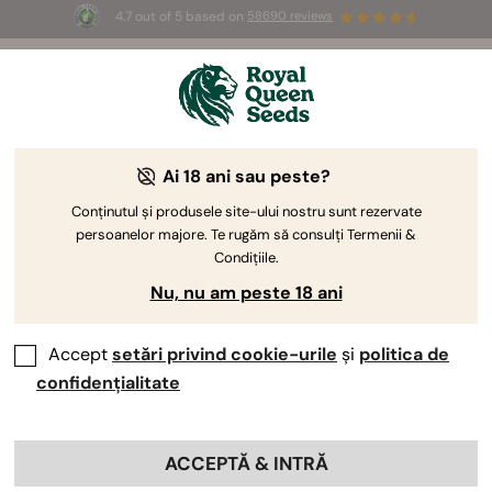
4.7 out of 5 based on
58690 reviews
🎁
3 semințe White Widow Auto
GRATUITE pentru
primii 100 care folosesc codul
AUGUST26 🌿
Ai 18 ani sau peste?
The RQS Blog
Conținutul și produsele site-ului nostru sunt rezervate
persoanelor majore. Te rugăm să consulți Termenii &
Cultivarea canabisului
Știința canabisului și 
Condițiile.
Nu, nu am peste 18 ani
7 Blogs about "Gene"
Accept
setări privind cookie-urile
și
politica de
Cunoști diferența dintre hibrizii de canabis și soiurile
confidențialitate
locale? Dar dintre plantele monoice versus dioice? Află
mai multe despre genele de canabis cu un masterclass
despre tehnicile de reproducere a marijuanei, hibrizii F1,
ACCEPTĂ & INTRĂ
studiile din domeniul ierbii, hermafroditismul și multe