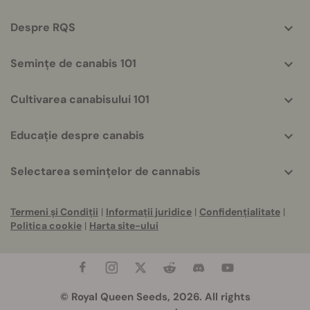
info
Despre RQS
Semințe de canabis 101
Cultivarea canabisului 101
Educație despre canabis
Selectarea semințelor de cannabis
Termeni și Condiții
|
Informații juridice
|
Confidențialitate
|
Politica cookie
|
Harta site-ului
© Royal Queen Seeds, 2026. All rights