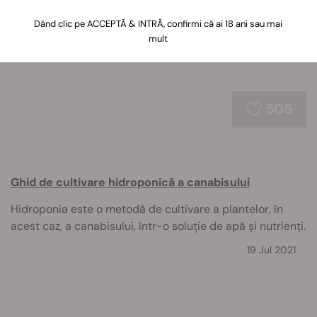
noastre experte te vor ajuta cu siguranță.
Dând clic pe ACCEPTĂ & INTRĂ, confirmi că ai 18 ani sau mai
mult
505
Ghid de cultivare hidroponică a canabisului
Hidroponia este o metodă de cultivare a plantelor, în
acest caz, a canabisului, într-o soluție de apă și nutrienți.
19 Jul 2021