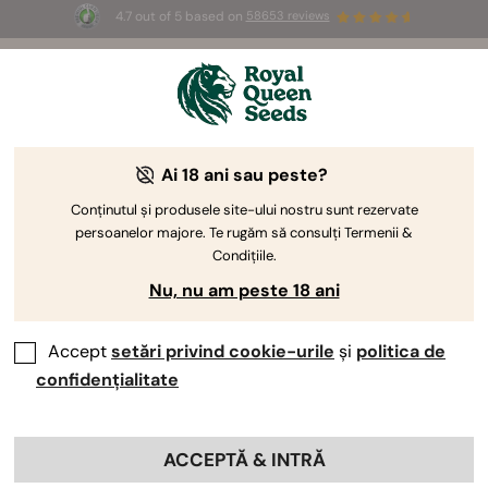
4.7 out of 5 based on
58653 reviews
☀️ Summer Sales: Up to 50% off
selected products! ⏤
Buy Now
🛍️
Ai 18 ani sau peste?
The RQS Blog
Conținutul și produsele site-ului nostru sunt rezervate
persoanelor majore. Te rugăm să consulți Termenii &
Cultivarea canabisului
Știința canabisului și 
Condițiile.
Nu, nu am peste 18 ani
1 Blog about "Hidroponice"
Accept
setări privind cookie-urile
și
politica de
Cultivarea hidroponică a canabisului necesită o
confidențialitate
abordare atentă, dar beneficiile sale fac să merite
efortul. Indiferent dacă abia ești începător în călătoria ta
hidroponică, te familiarizezi cu sistemul hidroponic de
ACCEPTĂ & INTRĂ
flux și reflux sau alegi nutrienți hidroponici, îndrumările