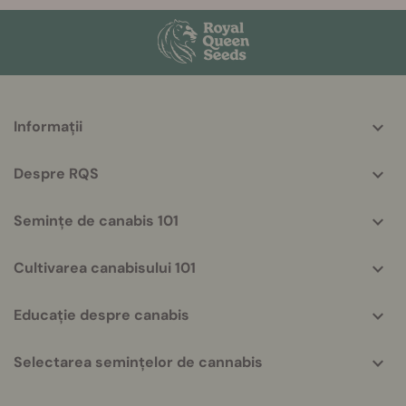
More
Informații
helpful
info
Despre RQS
Semințe de canabis 101
Cultivarea canabisului 101
Educație despre canabis
Selectarea semințelor de cannabis