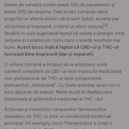
Florile de canabis conțin peste 100 de canabinoizi și
peste 200 de terpene. Deși acești compuși oferă
propriile lor efecte atunci când sunt izolați, aceștia par
[4]
să lucreze și împreună, creând un efect anturaj
.
Studiile în curs sugerează faptul că există o sinergie între
terpene și canabinoizi, lucru care creează rezultate mai
bune.
Acest lucru indică faptul că CBD-ul și THC-ul
lucrează bine împreună (dar și separat).
O viziune comună a început să ia amploare, unde
oamenii consideră că CBD-ul este molecula medicinală
non-psihoactivă, iar THC-ul este componenta
psihoactivă „distractivă”. Cu toate acestea, acest lucru
este departe de adevăr. Multe studii în desfășurare
explorează și potențialul medicinal al THC-ului.
Acțiunea și investițiile companiilor farmaceutice
dovedesc că THC-ul este un canabinoid medicinal
principal. De exemplu, Insys Therapeutics a creat o