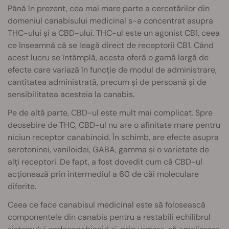
Până în prezent, cea mai mare parte a cercetărilor din
domeniul canabisului medicinal s-a concentrat asupra
THC-ului și a CBD-ului. THC-ul este un agonist CB1, ceea
ce înseamnă că se leagă direct de receptorii CB1. Când
acest lucru se întâmplă, acesta oferă o gamă largă de
efecte care variază în funcție de modul de administrare,
cantitatea administrată, precum și de persoană și de
sensibilitatea acesteia la canabis.
Pe de altă parte, CBD-ul este mult mai complicat. Spre
deosebire de THC, CBD-ul nu are o afinitate mare pentru
niciun receptor canabinoid. În schimb, are efecte asupra
serotoninei, vaniloidei, GABA, gamma și o varietate de
alți receptori. De fapt, a fost dovedit cum că CBD-ul
acționează prin intermediul a 60 de căi moleculare
diferite.
Ceea ce face canabisul medicinal este să folosească
componentele din canabis pentru a restabili echilibrul