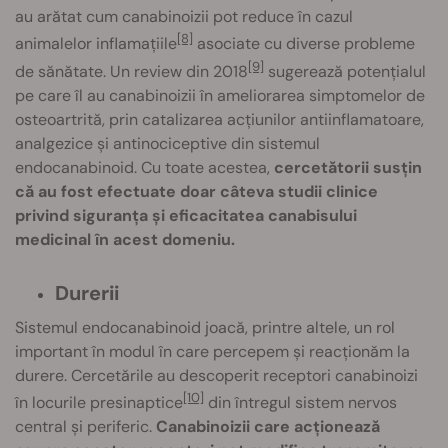
au arătat cum canabinoizii pot reduce în cazul
[8]
animalelor inflamațiile
asociate cu diverse probleme
[9]
de sănătate. Un review din 2018
sugerează potențialul
pe care îl au canabinoizii în ameliorarea simptomelor de
osteoartrită, prin catalizarea acțiunilor antiinflamatoare,
analgezice și antinociceptive din sistemul
endocanabinoid. Cu toate acestea,
cercetătorii susțin
că au fost efectuate doar câteva studii clinice
privind siguranța și eficacitatea canabisului
medicinal în acest domeniu.
Durerii
Sistemul endocanabinoid joacă, printre altele, un rol
important în modul în care percepem și reacționăm la
durere. Cercetările au descoperit receptori canabinoizi
[10]
în locurile presinaptice
din întregul sistem nervos
central și periferic.
Canabinoizii care acționează