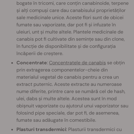
bogate în tricomi, care conțin canabinoide, terpene
și alți compuși care dau canabisului proprietăților
sale medicinale unice. Aceste flori sunt de obicei
fumate sau vaporizate, dar pot fi și infuzate în
uleiuri, unt și multe altele. Plantele medicinale de
canabis pot fi cultivate din semințe
sau din clone,
în funcție de disponibilitate și de configurația
încăperii de creștere.
Concentrate
:
Concentratele de canabis
se obțin
prin extragerea componentelor-cheie din
materialul vegetal de canabis pentru a crea un
extract puternic. Aceste extracte au numeroase
nume diferite, printre care se numără cel de hash,
ulei, dabs și multe altele. Acestea sunt în mod
obișnuit vaporizate cu ajutorul unui vaporizator sau
folosind pipe speciale, dar pot fi, de asemenea,
fumate sau adăugate în comestibile.
Plasturi transdermici
: Plasturii transdermici cu