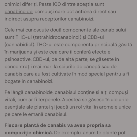
chimici diferiți. Peste 100 dintre aceștia sunt
canabinoide
, compuși care pot acționa direct sau
indirect asupra receptorilor canabinoizi.
Cele mai cunoscute două componente ale canabisului
sunt THC-ul (tetrahidrocanabinol) și CBD-ul
(cannabidiol). THC-ul este componenta principală găsită
în marijuana și este cea care îi conferă efectele
psihoactive. CBD-ul, pe de altă parte, se găsește în
concentrații mai mari la soiurile de cânepă sau de
canabis care au fost cultivate în mod special pentru a fi
bogate în canabinoizi.
Pe lângă canabinoide, canabisul conține și alți compuși
vitali, cum ar fi terpenele. Acestea se găsesc în uleiurile
esențiale ale plantei și joacă un rol vital în aromele unice
pe care le emană canabisul.
Fiecare plantă de canabis va avea propria sa
compoziție chimică.
De exemplu, anumite plante pot