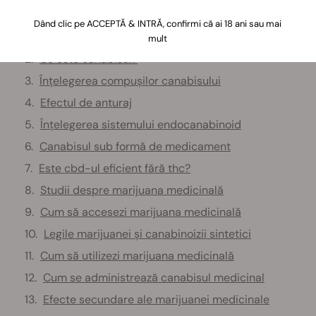
Conținut:
Dând clic pe ACCEPTĂ & INTRĂ, confirmi că ai 18 ani sau mai
Ce este marijuana medicinală?
mult
Ce este canabisul?
Înțelegerea compușilor canabisului
Efectul de anturaj
Înțelegerea sistemului endocanabinoid
Canabisul sub formă de medicament
Este cbd-ul eficient fără thc?
Studii despre marijuana medicinală
Cum să accesezi marijuana medicinală
Legile marijuanei și canabinoizii sintetici
Cum să utilizezi marijuana medicinală
Cum se administrează canabisul medicinal
Efecte secundare ale marijuanei medicinale