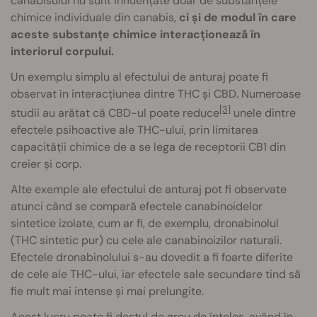
canabisului nu sunt influențate doar de substanțele
chimice individuale din canabis,
ci și de modul în care
aceste substanțe chimice interacționează în
interiorul corpului.
Un exemplu simplu al efectului de anturaj poate fi
observat în interacțiunea dintre THC și CBD. Numeroase
[3]
studii au arătat că CBD-ul poate reduce
unele dintre
efectele psihoactive ale THC-ului, prin limitarea
capacității chimice de a se lega de receptorii CB1 din
creier și corp.
Alte exemple ale efectului de anturaj pot fi observate
atunci când se compară efectele canabinoidelor
sintetice izolate, cum ar fi, de exemplu, dronabinolul
(THC sintetic pur) cu cele ale canabinoizilor naturali.
Efectele dronabinolului s-au dovedit a fi foarte diferite
de cele ale THC-ului, iar efectele sale secundare tind să
fie mult mai intense și mai prelungite.
Acest lucru poate fi destul de greu de înțeles, având în