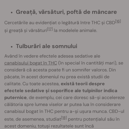
Greață, vărsături, poftă de mâncare
[16]
Cercetările au evidențiat o legătură între THC și CBD
[17]
și greață și vărsături
la modelele animale.
Tulburări ale somnului
Având în vedere efectele adesea sedative ale
canabisului bogat în THC
(în special în cantități mari), se
consideră că acesta poate fi un somnifer valoros. Din
păcate, în acest domeniul nu prea există studii de
calitate. Cu toate acestea,
există teorii despre
efectele sedative și soporifice ale tulpinilor indica
puternice
, de exemplu, cei care doresc să-și accelereze
călătoria spre lumea viselor ar putea lua în considerare
canabisul bogat în THC pentru a-și ușura munca. CBD-ul
[18]
este, de asemenea, studiat
pentru potențialul său în
acest domeniu, totuși rezultatele sunt încă