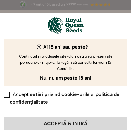
4.7 out of 5 based on
58690 reviews
☀️ Summer Sales: Up to 50% off
selected products! ⏤
Buy Now
🛍️
Canabis Medicinal 101: Tot Ce Trebuie
Ai 18 ani sau peste?
Să Știi Despre Marijuana Medicinală
Conținutul și produsele site-ului nostru sunt rezervate
persoanelor majore. Te rugăm să consulți Termenii &
Condițiile.
Nu, nu am peste 18 ani
Accept
setări privind cookie-urile
și
politica de
confidențialitate
În acest articol, vom analiza în detaliu marijuana
ACCEPTĂ & INTRĂ
medicinală și tot ce trebuie să știi despre aceasta.