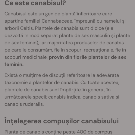
Ce este canabisul?
Canabisul
este un gen de plantă înfloritoare care
aparține familiei Cannabaceae, împreună cu hameiul și
arborii Celtis. Plantele de canabis sunt dioice (ele
dezvoltă în mod separat plante de sex masculin și plante
de sex feminin), iar majoritatea produselor de canabis
pe care le consumăm, fie în scopuri recreaționale, fie în
scopuri medicinale,
provin din florile plantelor de sex
feminin.
Există o mulțime de discuții referitoare la adevărata
taxonomie a plantelor de canabis. Cu toate acestea,
plantele de canabis sunt împărțite, în general, în
următoarele specii:
canabis indica, canabis sativa
și
canabis ruderalis.
Înțelegerea compușilor canabisului
Planta de canabis conține peste 400 de compuși