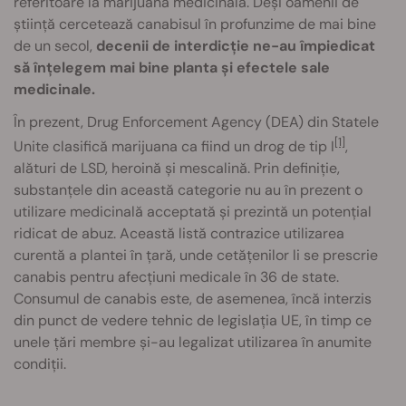
referitoare la marijuana medicinală. Deși oamenii de
știință cercetează canabisul în profunzime de mai bine
de un secol,
decenii de interdicție ne-au împiedicat
să înțelegem mai bine planta și efectele sale
medicinale.
În prezent, Drug Enforcement Agency (DEA) din Statele
[1]
Unite clasifică marijuana ca fiind un drog de tip I
,
alături de LSD, heroină și mescalină. Prin definiție,
substanțele din această categorie nu au în prezent o
utilizare medicinală acceptată și prezintă un potențial
ridicat de abuz. Această listă contrazice utilizarea
curentă a plantei în țară, unde cetățenilor li se prescrie
canabis pentru afecțiuni medicale în 36 de state.
Consumul de canabis este, de asemenea, încă interzis
din punct de vedere tehnic de legislația UE, în timp ce
unele țări membre și-au legalizat utilizarea în anumite
condiții.