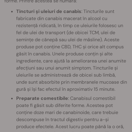
forme. Printre acestea se numără:
Tincturi și uleiuri de canabis
: Tincturile sunt
fabricate din canabis macerat în alcool cu
rezistență ridicată, în timp ce uleiurile folosesc un
fel de ulei de transport (de obicei TCM, ulei de
semințe de cânepă sau ulei de măsline). Aceste
produse pot conține CBD, THC și orice alt compus
găsit în canabis. Unele produse conțin și alte
ingrediente, care ajută la ameliorarea unei anumite
afecțiuni sau unui anumit simptom. Tincturile și
uleiurile se administrează de obicei sub limbă,
unde sunt absorbite prin membranele mucoase din
gură și își fac efectul în aproximativ 15 minute.
Preparate comestibile
: Canabisul comestibil
poate fi găsit sub diferite forme. Acestea pot
conține doze mari de canabinoide, care trebuie
descompuse în tractul digestiv pentru a-și
produce efectele. Acest lucru poate până la o oră,