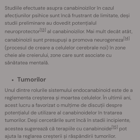
Studiile efectuate asupra canabinoizilor în cazul
afecțiunilor psihice sunt încă frustrant de limitate, deși
studii preliminare au dovedit potențialul
[13]
neuroprotector
al canabinoizilor. Mai mult decât atât,
[14]
canabinoizii sunt presupuși a promova neurogeneza
(procesul de creare a celulelor cerebrale noi) în zone
cheie ale creierului, zone care sunt asociate cu
sănătatea mentală.
Tumorilor
Unul dintre rolurile sistemului endocanabinoid este de a
reglementa creșterea și moartea celulelor. În ultimii ani,
acest lucru a favorizat o mulțime de discuții despre
potențialul de utilizare al canabinoidelor în tratarea
tumorilor. Deși cercetările sunt încă în stadii incipiente,
[15]
acestea sugerează că terapiile cu canabinoide
pot
ajuta la reglarea creșterii și răspândirii tumorilor.