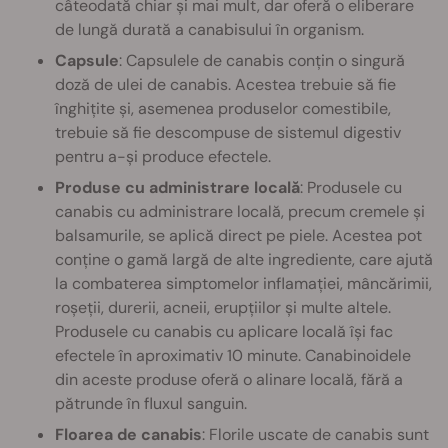
câteodată chiar și mai mult, dar oferă o eliberare
de lungă durată a canabisului în organism.
Capsule
: Capsulele de canabis conțin o singură
doză de ulei de canabis. Acestea trebuie să fie
înghițite și, asemenea produselor comestibile,
trebuie să fie descompuse de sistemul digestiv
pentru a-și produce efectele.
Produse cu administrare locală
: Produsele cu
canabis cu administrare locală, precum cremele și
balsamurile, se aplică direct pe piele. Acestea pot
conține o gamă largă de alte ingrediente, care ajută
la combaterea simptomelor inflamației, mâncărimii,
roșeții, durerii, acneii, erupțiilor și multe altele.
Produsele cu canabis cu aplicare locală își fac
efectele în aproximativ 10 minute. Canabinoidele
din aceste produse oferă o alinare locală, fără a
pătrunde în fluxul sanguin.
Floarea de canabis
: Florile uscate de canabis sunt