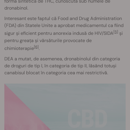
formă sintetică de THC, cunoscută sub numele de
dronabinol.
Interesant este faptul că Food and Drug Administration
(FDA) din Statele Unite a aprobat medicamentul ca fiind
[5]
sigur și eficient pentru anorexia indusă de HIV/SIDA
și
pentru greața și vărsăturile provocate de
[6]
chimioterapie
.
DEA a mutat, de asemenea, dronabinolul din categoria
de droguri de tip I, în categoria de tip II, lăsând totuși
canabisul blocat în categoria cea mai restrictivă.