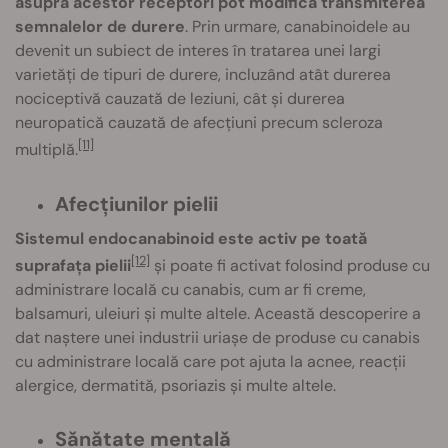
asupra acestor receptori pot modifica transmiterea
semnalelor de durere
. Prin urmare, canabinoidele au
devenit un subiect de interes în tratarea unei largi
varietăți de tipuri de durere, incluzând atât durerea
nociceptivă cauzată de leziuni, cât și durerea
neuropatică cauzată de afecțiuni precum scleroza
[11]
multiplă.
Afecțiunilor pielii
Sistemul endocanabinoid este activ pe toată
[12]
suprafața pielii
și poate fi activat folosind produse cu
administrare locală cu canabis, cum ar fi creme,
balsamuri, uleiuri și multe altele. Această descoperire a
dat naștere unei industrii uriașe de produse cu canabis
cu administrare locală care pot ajuta la acnee, reacții
alergice, dermatită, psoriazis și multe altele.
Sănătate mentală