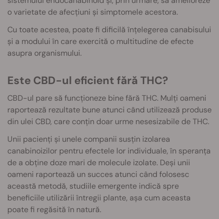
sistemului endocanabinoid și, prin urmare, să amelioreze
o varietate de afecțiuni și simptomele acestora.
Cu toate acestea, poate fi dificilă înțelegerea canabisului
și a modului în care exercită o multitudine de efecte
asupra organismului.
Este CBD-ul eficient fără THC?
CBD-ul pare să funcționeze bine fără THC. Mulți oameni
raportează rezultate bune atunci când utilizează produse
din ulei CBD, care conțin doar urme nesesizabile de THC.
Unii pacienți și unele companii susțin izolarea
canabinoizilor pentru efectele lor individuale, în speranța
de a obține doze mari de molecule izolate. Deși unii
oameni raportează un succes atunci când folosesc
această metodă, studiile emergente indică spre
beneficiile utilizării întregii plante, așa cum aceasta
poate fi regăsită în natură.