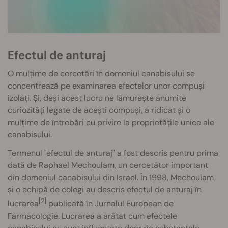
Efectul de anturaj
O mulțime de cercetări în domeniul canabisului se
concentrează pe examinarea efectelor unor compuși
izolați. Și, deși acest lucru ne lămurește anumite
curiozități legate de acești compuși, a ridicat și o
mulțime de întrebări cu privire la proprietățile unice ale
canabisului.
Termenul "efectul de anturaj" a fost descris pentru prima
dată de Raphael Mechoulam, un cercetător important
din domeniul canabisului din Israel. În 1998, Mechoulam
și o echipă de colegi au descris efectul de anturaj în
[2]
lucrarea
publicată în Jurnalul European de
Farmacologie. Lucrarea a arătat cum efectele