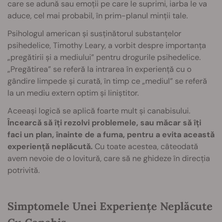
care se adună sau emoții pe care le suprimi, iarba le va
aduce, cel mai probabil, în prim-planul minții tale.
Psihologul american și susținătorul substanțelor
psihedelice, Timothy Leary, a vorbit despre importanța
„pregătirii și a mediului” pentru drogurile psihedelice.
„Pregătirea” se referă la intrarea în experiență cu o
gândire limpede și curată, în timp ce „mediul” se referă
la un mediu extern optim și liniștitor.
Aceeași logică se aplică foarte mult și canabisului.
Încearcă să îți rezolvi problemele, sau măcar să îți
faci un plan, înainte de a fuma, pentru a evita această
experiență neplăcută.
Cu toate acestea, câteodată
avem nevoie de o lovitură, care să ne ghideze în direcția
potrivită.
Simptomele Unei Experiențe Neplăcute