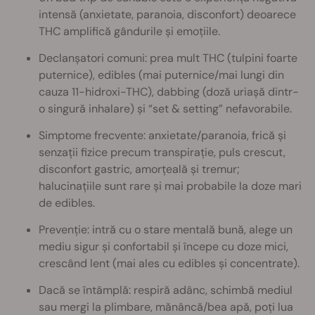
intensă (anxietate, paranoia, disconfort) deoarece
THC amplifică gândurile și emoțiile.
Declanșatori comuni: prea mult THC (tulpini foarte
puternice), edibles (mai puternice/mai lungi din
cauza 11-hidroxi-THC), dabbing (doză uriașă dintr-
o singură inhalare) și “set & setting” nefavorabile.
Simptome frecvente: anxietate/paranoia, frică și
senzații fizice precum transpirație, puls crescut,
disconfort gastric, amorțeală și tremur;
halucinațiile sunt rare și mai probabile la doze mari
de edibles.
Prevenție: intră cu o stare mentală bună, alege un
mediu sigur și confortabil și începe cu doze mici,
crescând lent (mai ales cu edibles și concentrate).
Dacă se întâmplă: respiră adânc, schimbă mediul
sau mergi la plimbare, mănâncă/bea apă, poți lua