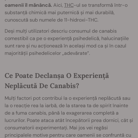
oamenii îl mănâncă.
Aici,
THC
-ul se transformă într-o
substanță chimică mai puternică și mai durabilă,
cunoscută sub numele de 11-hidroxi-THC.
Deși mulți utilizatori descriu consumul de canabis
comestibil ca pe o experiență psihedelică, halucinațiile
sunt rare și nu acționează în același mod ca și în cazul
majorității psihedelicelor „adevărate”.
Ce Poate Declanșa O Experiență
Neplăcută De Canabis?
Mulți factori pot contribui la o experiență neplăcută sau
la o reacție rea la iarbă, de la starea ta de spirit înainte
de a fuma canabis, până la exagerarea completă a
lucrurilor. Poate ataca atât începătorii prea dornici, cât și
consumatorii experimentați. Mai jos vei regăsi
principalele motive pentru care oamenii se confruntă cu