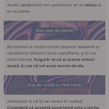
Acest canabinoid non-psihoactiv te va
relaxa
și
te va calma.
Bea ceai de plante
Rozmarinul și roinița conțin terpene relaxante și
canabinoizi dietetici beta-cariofilene, și îți vor
liniști mintea.
Asigură-te că ai aceste ierburi
acasă, în caz că vei avea nevoie de ele.
Stai de vorbă cu tine însuți
Amintește-ți că îți vei reveni în curând.
Consideră că această experiență este o lecție.