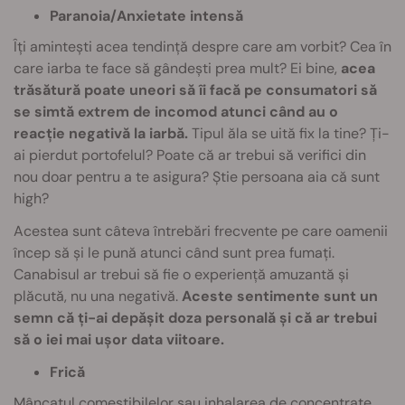
Paranoia/Anxietate intensă
Îți amintești acea tendință despre care am vorbit? Cea în
care iarba te face să gândești prea mult? Ei bine,
acea
trăsătură poate uneori să îi facă pe consumatori să
se simtă extrem de incomod atunci când au o
reacție negativă la iarbă.
Tipul ăla se uită fix la tine? Ți-
ai pierdut portofelul? Poate că ar trebui să verifici din
nou doar pentru a te asigura? Știe persoana aia că sunt
high?
Acestea sunt câteva întrebări frecvente pe care oamenii
încep să și le pună atunci când sunt prea fumați.
Canabisul ar trebui să fie o experiență amuzantă și
plăcută, nu una negativă.
Aceste sentimente sunt un
semn că ți-ai depășit doza personală și că ar trebui
să o iei mai ușor data viitoare.
Frică
Mâncatul comestibilelor sau inhalarea de concentrate