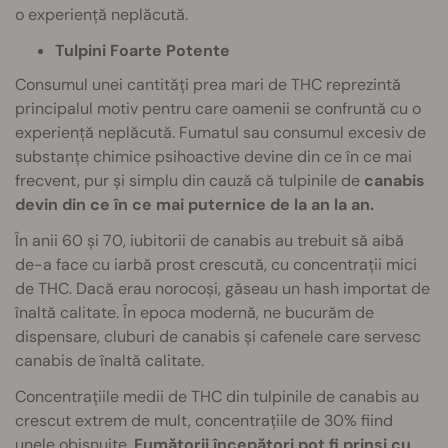
o experiență neplăcută.
Tulpini Foarte Potente
Consumul unei cantități prea mari de THC reprezintă
principalul motiv pentru care oamenii se confruntă cu o
experiență neplăcută. Fumatul sau consumul excesiv de
substanțe chimice psihoactive devine din ce în ce mai
frecvent, pur și simplu din cauză că tulpinile de
canabis
devin din ce în ce mai puternice de la an la an.
În anii 60 și 70, iubitorii de canabis au trebuit să aibă
de-a face cu iarbă prost crescută, cu concentrații mici
de THC. Dacă erau norocoși, găseau un hash importat de
înaltă calitate. În epoca modernă, ne bucurăm de
dispensare, cluburi de canabis și cafenele care servesc
canabis de înaltă calitate.
Concentrațiile medii de THC din tulpinile de canabis au
crescut extrem de mult, concentrațiile de 30% fiind
unele obișnuite.
Fumătorii începători pot fi prinși cu