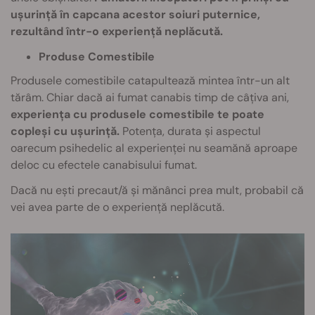
ușurință în capcana acestor soiuri puternice,
rezultând într-o experiență neplăcută.
Produse Comestibile
Produsele comestibile catapultează mintea într-un alt
tărâm. Chiar dacă ai fumat canabis timp de câțiva ani,
experiența cu produsele comestibile te poate
copleși cu ușurință.
Potența, durata și aspectul
oarecum psihedelic al experienței nu seamănă aproape
deloc cu efectele canabisului fumat.
Dacă nu ești precaut/ă și mănânci prea mult, probabil că
vei avea parte de o experiență neplăcută.