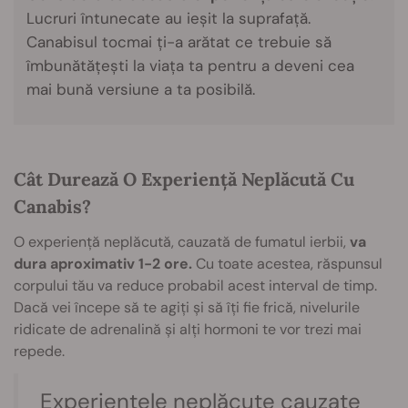
Lucruri întunecate au ieșit la suprafață.
Canabisul tocmai ți-a arătat ce trebuie să
îmbunătățești la viața ta pentru a deveni cea
mai bună versiune a ta posibilă.
Cât Durează O Experiență Neplăcută Cu
Canabis?
O experiență neplăcută, cauzată de fumatul ierbii,
va
dura aproximativ 1-2 ore.
Cu toate acestea, răspunsul
corpului tău va reduce probabil acest interval de timp.
Dacă vei începe să te agiți și să îți fie frică, nivelurile
ridicate de adrenalină și alți hormoni te vor trezi mai
repede.
Experiențele neplăcute cauzate