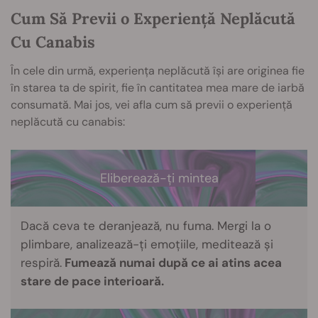
Cum Să Previi o Experiență Neplăcută
Cu Canabis
În cele din urmă, experiența neplăcută își are originea fie
în starea ta de spirit, fie în cantitatea mea mare de iarbă
consumată. Mai jos, vei afla cum să previi o experiență
neplăcută cu canabis:
Eliberează-ți mintea
Dacă ceva te deranjează, nu fuma. Mergi la o
plimbare, analizează-ți emoțiile, meditează și
respiră.
Fumează numai după ce ai atins acea
stare de pace interioară.