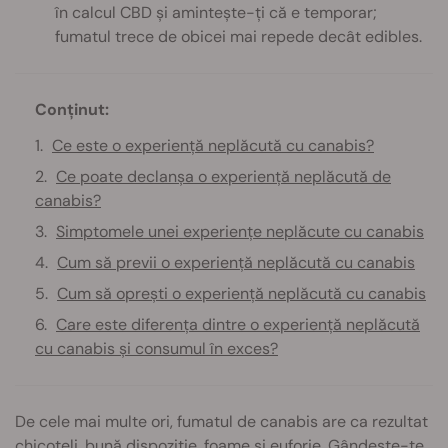
în calcul CBD și amintește-ți că e temporar;
fumatul trece de obicei mai repede decât edibles.
Conținut:
Ce este o experiență neplăcută cu canabis?
Ce poate declanșa o experiență neplăcută de
canabis?
Simptomele unei experiențe neplăcute cu canabis
Cum să previi o experiență neplăcută cu canabis
Cum să oprești o experiență neplăcută cu canabis
Care este diferența dintre o experiență neplăcută
cu canabis și consumul în exces?
De cele mai multe ori, fumatul de canabis are ca rezultat
chicoteli, bună dispoziție, foame și euforie. Gândește-te