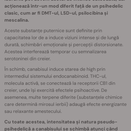
acționează într-un mod diferit față de un psihedelic
clasic, cum ar fi DMT-ul, LSD-ul, psilocibina și
mescalina.
Aceste substanțe puternice sunt definite prin
capacitatea lor de a induce viziuni intense și de lungă
durată, schimbări emoționale și percepții distorsionate.
Acestea interferează temporar cu semnalizarea
serotoninei din creier.
În schimb, canabisul induce starea de high prin
intermediul sistemului endocanabinoid. THC-ul,
molecula activă, se conectează la receptorii CB1 din
creier, unde își exercită efectele psihoactive. De
asemenea, multe terpene diferite (substanțele chimice
care determină mirosul ierbii) adaugă efecte energizante
sau relaxante amestecului.
Cu toate acestea, intensitatea și natura pseudo-
psihedelică a canabisului se schimbă atunci când