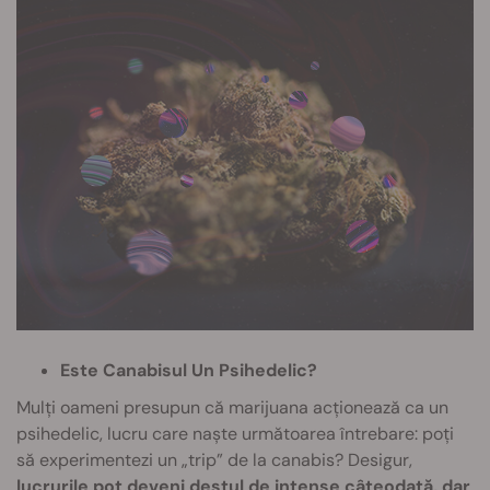
Este Canabisul Un Psihedelic?
Mulți oameni presupun că marijuana acționează ca un
psihedelic, lucru care naște următoarea întrebare: poți
să experimentezi un „trip” de la canabis? Desigur,
lucrurile pot deveni destul de intense câteodată, dar