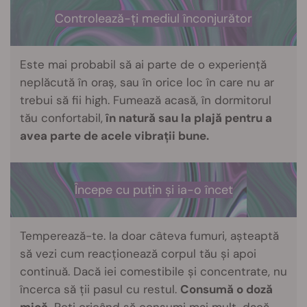
Controlează-ți mediul înconjurător
Este mai probabil să ai parte de o experiență
neplăcută în oraș, sau în orice loc în care nu ar
trebui să fii high. Fumează acasă, în dormitorul
tău confortabil,
în natură sau la plajă pentru a
avea parte de acele vibrații bune.
Începe cu puțin și ia-o încet
Temperează-te. Ia doar câteva fumuri, așteaptă
să vezi cum reacționează corpul tău și apoi
continuă. Dacă iei comestibile și concentrate, nu
încerca să ții pasul cu restul.
Consumă o doză
mică.
Poți oricând să consumi mai mult, dacă