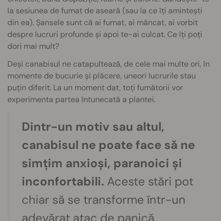
la sesiunea de fumat de aseară (sau la ce îți amintești
din ea). Șansele sunt că ai fumat, ai mâncat, ai vorbit
despre lucruri profunde și apoi te-ai culcat. Ce îți poți
dori mai mult?
Deși canabisul ne catapultează, de cele mai multe ori, în
momente de bucurie și plăcere, uneori lucrurile stau
puțin diferit. La un moment dat, toți fumătorii vor
experimenta partea întunecată a plantei.
Dintr-un motiv sau altul,
canabisul ne poate face să ne
simțim anxioși, paranoici și
inconfortabili.
Aceste stări pot
chiar să se transforme într-un
adevărat atac de panică.