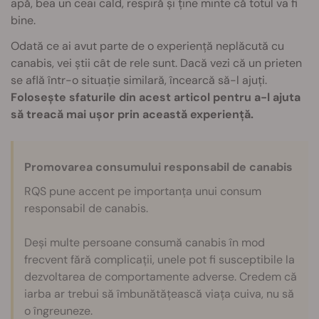
apă, bea un ceai cald, respiră și ține minte că totul va fi
bine.
Odată ce ai avut parte de o experiență neplăcută cu
canabis, vei știi cât de rele sunt. Dacă vezi că un prieten
se află într-o situație similară, încearcă să-l ajuți.
Folosește sfaturile din acest articol pentru a-l ajuta
să treacă mai ușor prin această experiență.
Promovarea consumului responsabil de canabis
RQS pune accent pe importanța unui consum
responsabil de canabis.
Deși multe persoane consumă canabis în mod
frecvent fără complicații, unele pot fi susceptibile la
dezvoltarea de comportamente adverse. Credem că
iarba ar trebui să îmbunătățească viața cuiva, nu să
o îngreuneze.