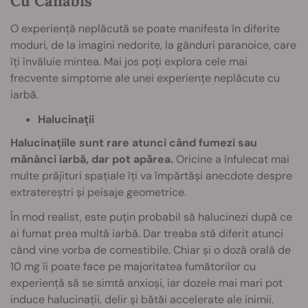
Cu Canabis
O experiență neplăcută se poate manifesta în diferite
moduri, de la imagini nedorite, la gânduri paranoice, care
îți învăluie mintea. Mai jos poți explora cele mai
frecvente simptome ale unei experiențe neplăcute cu
iarbă.
Halucinații
Halucinațiile sunt rare atunci când fumezi sau
mănânci iarbă, dar pot apărea.
Oricine a înfulecat mai
multe prăjituri spațiale îți va împărtăși anecdote despre
extratereștri și peisaje geometrice.
În mod realist, este puțin probabil să halucinezi după ce
ai fumat prea multă iarbă. Dar treaba stă diferit atunci
când vine vorba de comestibile. Chiar și o doză orală de
10 mg îi poate face pe majoritatea fumătorilor cu
experiență să se simtă anxioși, iar dozele mai mari pot
induce halucinații, delir și bătăi accelerate ale inimii.