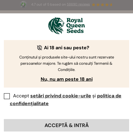
4.7 out of 5 based on
58690 reviews
☀️ Summer Sales: Up to 50% off
selected products! ⏤
Buy Now
🛍️
Ai 18 ani sau peste?
The RQS Blog
Conținutul și produsele site-ului nostru sunt rezervate
persoanelor majore. Te rugăm să consulți Termenii &
Bloguri despre sti...
Soiuri și produse
Culti
Condițiile.
Nu, nu am peste 18 ani
Accept
setări privind cookie-urile
și
politica de
confidențialitate
ACCEPTĂ & INTRĂ