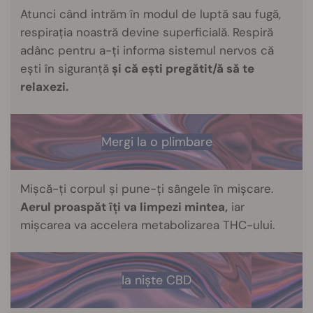
Atunci când intrăm în modul de luptă sau fugă,
respirația noastră devine superficială. Respiră
adânc pentru a-ți informa sistemul nervos că
ești în siguranță
și că ești pregătit/ă să te
relaxezi.
Mergi la o plimbare
Mișcă-ți corpul și pune-ți sângele în mișcare.
Aerul proaspăt îți va limpezi mintea,
iar
mișcarea va accelera metabolizarea THC-ului.
Ia niște CBD