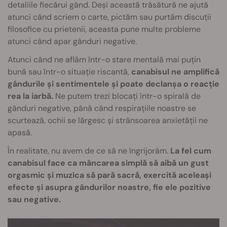
detaliile fiecărui gând. Deși această trăsătură ne ajută
atunci când scriem o carte, pictăm sau purtăm discuții
filosofice cu prietenii, aceasta pune multe probleme
atunci când apar gânduri negative.
Atunci când ne aflăm într-o stare mentală mai puțin
bună sau într-o situație riscantă,
canabisul ne amplifică
gândurile și sentimentele și poate declanșa o reacție
rea la iarbă.
Ne putem trezi blocați într-o spirală de
gânduri negative, până când respirațiile noastre se
scurtează, ochii se lărgesc și strânsoarea anxietății ne
apasă.
În realitate, nu avem de ce să ne îngrijorăm.
La fel cum
canabisul face ca mâncarea simplă să aibă un gust
orgasmic și muzica să pară sacră, exercită aceleași
efecte și asupra gândurilor noastre, fie ele pozitive
sau negative.