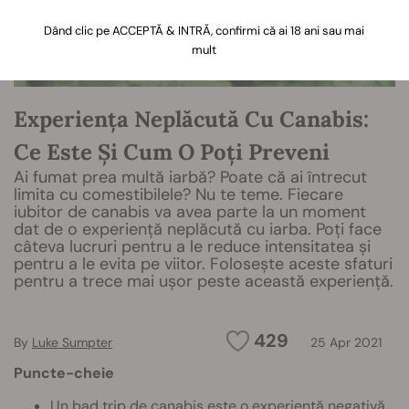
Dând clic pe ACCEPTĂ & INTRĂ, confirmi că ai 18 ani sau mai
mult
Experiența Neplăcută Cu Canabis:
Ce Este Și Cum O Poți Preveni
Ai fumat prea multă iarbă? Poate că ai întrecut
limita cu comestibilele? Nu te teme. Fiecare
iubitor de canabis va avea parte la un moment
dat de o experiență neplăcută cu iarba. Poți face
câteva lucruri pentru a le reduce intensitatea și
pentru a le evita pe viitor. Folosește aceste sfaturi
pentru a trece mai ușor peste această experiență.
429
By
Luke Sumpter
25 Apr 2021
Puncte-cheie
Un bad trip de canabis este o experiență negativă