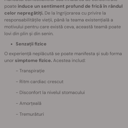
poate
induce un sentiment profund de frică în rândul
celor nepregătiți.
De la îngrijorarea cu privire la
responsabilitățile vieții, până la teama existențială a
motivului pentru care există ceva, această teamă poate
lovi din plin și din senin.
Senzații fizice
O experiență neplăcută se poate manifesta și sub forma
unor
simptome fizice.
Acestea includ:
Transpirație
Ritm cardiac crescut
Disconfort la nivelul stomacului
Amorțeală
Tremurături