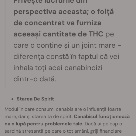
Privește lucrurile din
perspectiva aceasta; o foiță
de concentrat va furniza
aceeași cantitate de THC
pe
care o conține și un joint mare -
diferența constă în faptul că vei
inhala toți acei
canabinoizi
dintr-o dată.
Starea De Spirit
Modul în care consumi canabis are o influență foarte
mare, dar și starea ta de spirit.
Canabisul funcționează
ca o lupă pentru problemele tale.
Dacă ai pe cap o
sarcină stresantă pe care o tot amâni, griji financiare