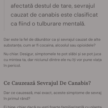
afectată destul de tare, sevrajul
cauzat de canabis este clasificat
ca fiind o tulburare mentală.
Dar este la fel de dăunător ca și sevrajul cauzat de alte
substanțe, cum ar fi cocaina, alcoolul sau opioidele?
Nu chiar. Desigur, simptomele te pot slăbi și se pot juca
cu mintea ta, dar niciunul dintre ele nu îți vor pune viața
în pericol.
Ce Cauzează Sevrajul De Canabis?
Dar ce cauzează, mai exact, aceste simptome de sevraj
în primul rând?
Ei bine, chiar dacă nu ești foarte familiarizat/ă cu planta,