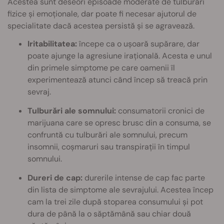
Acestea sunt deseori episoade moderate de tulburări
fizice și emoționale, dar poate fi necesar ajutorul de
specialitate dacă acestea persistă și se agravează.
Iritabilitatea:
începe ca o ușoară supărare, dar
poate ajunge la agresiune irațională. Acesta e unul
din primele simptome pe care oamenii îl
experimentează atunci când încep să treacă prin
sevraj.
Tulburări ale somnului:
consumatorii cronici de
marijuana care se opresc brusc din a consuma, se
confruntă cu tulburări ale somnului, precum
insomnii, coșmaruri sau transpirații în timpul
somnului.
Dureri de cap:
durerile intense de cap fac parte
din lista de simptome ale sevrajului. Acestea încep
cam la trei zile după stoparea consumului și pot
dura de până la o săptămână sau chiar două