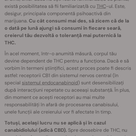
există posibilitatea să fii familiarizat/ă cu
THC
-ul. Este,
desigur, principala componentă psihoactivă din
marijuana.
Cu cât consumi mai des, să zicem că de la
o dată pe lună ajungi să consumi în fiecare seară,
creierul tău dezvoltă o toleranță mai puternică la
THC.
În acel moment, într-o anumită măsură, corpul tău
devine dependent de THC pentru a funcționa. Dacă e să
vorbim în termeni științifici, acest proces poate fi descris
astfel: receptorii CB1 din sistemul nervos central (în
special
sistemul endocanabinoid
) sunt desensibilizați
după interacțiuni repetate cu aceeași substanță. În plus,
din moment ce acești receptori au mai multe
responsabilități în afară de procesarea canabisului,
unele funcții ale creierului vor fi afectate în timp.
Totuși, același lucru nu se aplică și în cazul
canabidiolului (adică CBD).
Spre deosebire de THC, nu