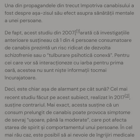
Una din propagandele din trecut împotriva canabisului a
fost despre așa-zisul său efect asupra sănătății mentale
a unei persoane.
[1]
De fapt, acest studiu din 2007[
arată că investigațiile
anterioare susțineau că 1 din 4 persoane consumatoare
de canabis prezintă un risc ridicat de dezvolta
schizofrenie sau o “tulburare psihotică conexă”. Pentru
cei care vor să interacționeze cu iarba pentru prima
oară, acestea nu sunt niște informații tocmai
încurajatoare.
Deci, este chiar așa de alarmant pe cât sună? Cel mai
[2]
recent studiu făcut pe acest subiect, realizat în 2017
,
susține contrariul. Mai exact, acesta susține că un
consum prelungit de canabis poate provoca simptome
de sevraj “ușoare, până la moderate”, care pot afecta
starea de spirit și comportamentul unui persoane. În cel
mai rău caz, este posibil să ai nevoie de îngrijiri medicale