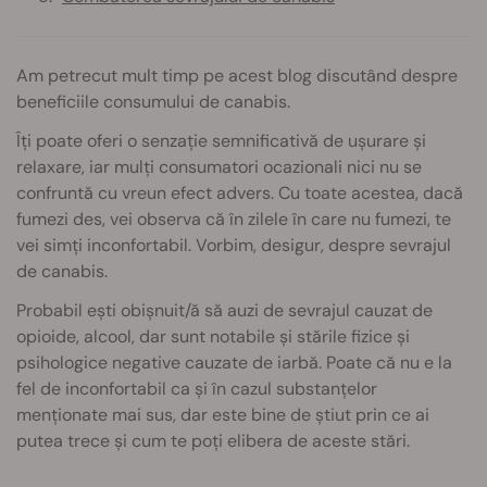
Am petrecut mult timp pe acest blog discutând despre
beneficiile consumului de canabis.
Îți poate oferi o senzație semnificativă de ușurare și
relaxare, iar mulți consumatori ocazionali nici nu se
confruntă cu vreun efect advers. Cu toate acestea, dacă
fumezi des, vei observa că în zilele în care nu fumezi, te
vei simți inconfortabil. Vorbim, desigur, despre sevrajul
de canabis.
Probabil ești obișnuit/ă să auzi de sevrajul cauzat de
opioide, alcool, dar sunt notabile și stările fizice și
psihologice negative cauzate de iarbă. Poate că nu e la
fel de inconfortabil ca și în cazul substanțelor
menționate mai sus, dar este bine de știut prin ce ai
putea trece și cum te poți elibera de aceste stări.