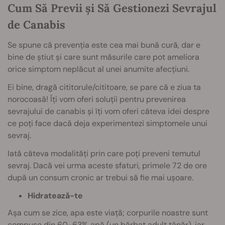
Cum Să Previi și Să Gestionezi Sevrajul
de Canabis
Se spune că prevenția este cea mai bună cură, dar e
bine de știut și care sunt măsurile care pot ameliora
orice simptom neplăcut al unei anumite afecțiuni.
Ei bine, dragă cititorule/cititoare, se pare că e ziua ta
norocoasă! Îți vom oferi soluții pentru prevenirea
sevrajului de canabis și îți vom oferi câteva idei despre
ce poți face dacă deja experimentezi simptomele unui
sevraj.
Iată câteva modalități prin care poți preveni temutul
sevraj. Dacă vei urma aceste sfaturi, primele 72 de ore
după un consum cronic ar trebui să fie mai ușoare.
Hidratează-te
Așa cum se zice, apa este viață; corpurile noastre sunt
compuse din 60-63% apă (un bărbat adult tânăr), iar