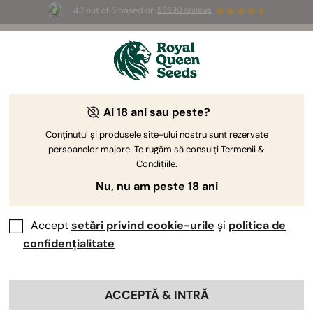
4.7 out of 5 based on
58690 reviews
☀️ Summer Sales: Up to 50% off
selected products! ⏤
Buy Now
🛍️
Ai 18 ani sau peste?
The RQS Blog
Conținutul și produsele site-ului nostru sunt rezervate
persoanelor majore. Te rugăm să consulți Termenii &
Bloguri despre sti...
Soiuri și produse
Culti
Condițiile.
Nu, nu am peste 18 ani
Accept
setări privind cookie-urile
și
politica de
confidențialitate
ACCEPTĂ & INTRĂ