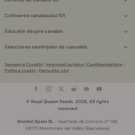
Cultivarea canabisului 101
Educație despre canabis
Selectarea semințelor de cannabis
Termeni și Condiții
|
Informații juridice
|
Confidențialitate
|
Politica cookie
|
Harta site-ului
© Royal Queen Seeds, 2026. All rights
reserved
Snorkel Spain SL
- Apartado de Correos nº 146,
08170 Montornès del Vallès (Barcelona)