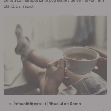
pentru ca mai apoi să te poți elibera de ea, într-un ritm
blând, dar rapid.
Îmbunătățește-ți Ritualul de Somn