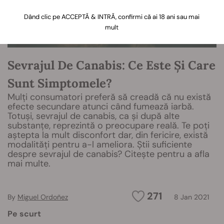
Dând clic pe ACCEPTĂ & INTRĂ, confirmi că ai 18 ani sau mai
mult
Sevrajul De Canabis: Ce Este Și Care
Sunt Simptomele?
Mulți consumatori preferă să creadă că nu există
efecte secundare atunci când fumează iarbă.
Totuși, sevrajul de canabis, ca și după alte
substanțe, reprezintă o preocupare reală. Te poți
aștepta la mult disconfort dar, din fericire, există
modalități pentru a-l ameliora. Știi suficiente
despre sevrajul de canabis? Citește pentru a afla
mai multe.
271
By
Miguel Ordoñez
8 Jan 2021
Pe scurt