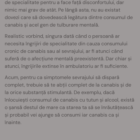
de specialitate pentru a face față disconfortului, dar
nimic mai grav de atât. Pe lângă asta, nu au existat
dovezi care să dovedească legătura dintre consumul de
canabis și acel gen de tulburare mentală.
Realistic vorbind, singura dată când o persoană ar
necesita îngrijiri de specialitate din cauza consumului
cronic de canabis sau al sevrajului, ar fi atunci când
suferă de o afecțiune mentală preexistentă. Dar chiar și
atunci, îngrijirile extinse în ambulatoriu ar fi suficiente.
Acum, pentru ca simptomele sevrajului să dispară
complet, trebuie să te abții complet de la canabis și de
la orice substanță stimulantă. De exemplu, dacă
înlocuiești consumul de canabis cu tutun și alcool, există
o șansă destul de mare ca starea ta să se înrăutățească
și probabil vei ajunge să consumi iar canabis ca și
înainte.