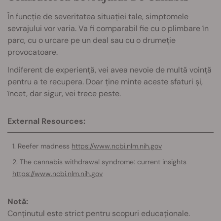
În funcție de severitatea situației tale, simptomele
sevrajului vor varia. Va fi comparabil fie cu o plimbare în
parc, cu o urcare pe un deal sau cu o drumeție
provocatoare.
Indiferent de experiență, vei avea nevoie de multă voință
pentru a te recupera. Doar ține minte aceste sfaturi și,
încet, dar sigur, vei trece peste.
External Resources:
Reefer madness
https://www.ncbi.nlm.nih.gov
The cannabis withdrawal syndrome: current insights
https://www.ncbi.nlm.nih.gov
Notă:
Conținutul este strict pentru scopuri educaționale.