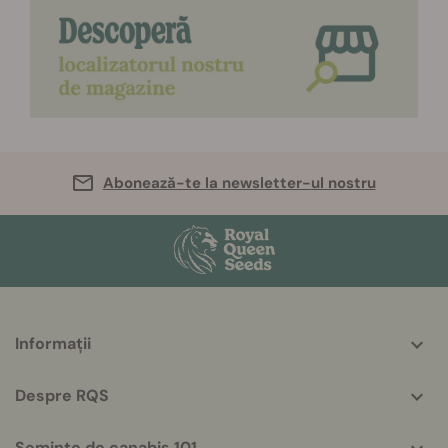
Abonează-te la newsletter-ul nostru
More
Informații
helpful
info
Despre RQS
Semințe de canabis 101