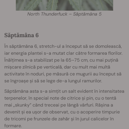
North Thunderfuck – Săptămâna 5
Săptămâna 6
În săptămâna 6, stretch-ul a început să se domolească,
iar energia plantei s-a mutat clar către formarea florilor.
Înălțimea s-a stabilizat pe la 65–75 cm, cu mai puțină
mișcare zilnică pe verticală, dar cu mult mai multă
activitate în noduri, pe măsură ce mugurii au început să
se îngroașe și să se lege de-a lungul ramurilor.
Săptămâna asta s-a simțit un salt evident în intensitatea
terpenelor, în special note de citrice și pin, cu o tentă
mai „skunky” când treceai pe lângă vârfuri. Rășina a
devenit și ea ușor de observat, cu o acoperire timpurie
de tricomi pe frunzele de zahăr și în jurul calicelor în
formare.