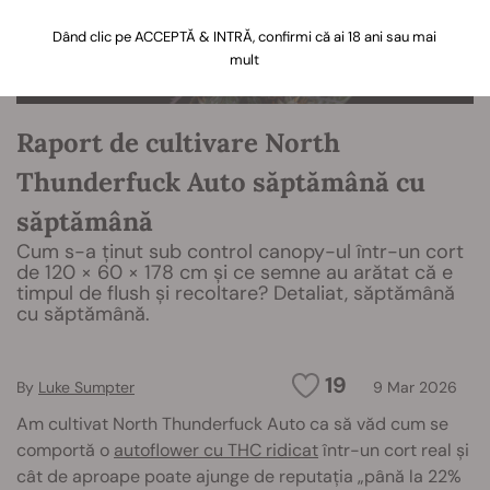
Dând clic pe ACCEPTĂ & INTRĂ, confirmi că ai 18 ani sau mai
mult
Raport de cultivare North
Thunderfuck Auto săptămână cu
săptămână
Cum s-a ținut sub control canopy-ul într-un cort
de 120 × 60 × 178 cm și ce semne au arătat că e
timpul de flush și recoltare? Detaliat, săptămână
cu săptămână.
19
By
Luke Sumpter
9 Mar 2026
Am cultivat North Thunderfuck Auto ca să văd cum se
comportă o
autoflower cu THC ridicat
într-un cort real și
cât de aproape poate ajunge de reputația „până la 22%