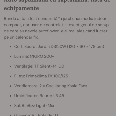
echipamente
Runda asta a fost construită în jurul unui mediu indoor
compact, dar ușor de controlat — exact genul de setup
de care au nevoie autoflower-ele, mai ales când lucrezi
pe un calendar fix.
Cort: Secret Jardin DS120W (120 × 60 × 178 cm)
Lumină: MIGRO 200+
Ventilație: TT Silent-M 100
Filtru: Primaklima PK 100/125
Ventilatoare: 2 × Oscillating Koala Fans
Umidificator: Beurer LB 45
Sol: BioBizz Light-Mix
Ghivece: Air Pots de 11 l