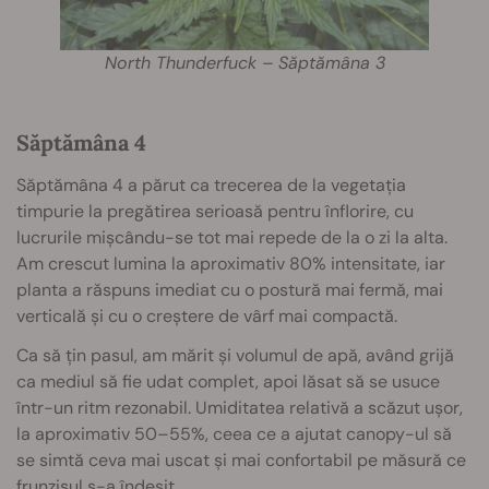
North Thunderfuck – Săptămâna 3
Săptămâna 4
Săptămâna 4 a părut ca trecerea de la vegetația
timpurie la pregătirea serioasă pentru înflorire, cu
lucrurile mișcându-se tot mai repede de la o zi la alta.
Am crescut lumina la aproximativ 80% intensitate, iar
planta a răspuns imediat cu o postură mai fermă, mai
verticală și cu o creștere de vârf mai compactă.
Ca să țin pasul, am mărit și volumul de apă, având grijă
ca mediul să fie udat complet, apoi lăsat să se usuce
într-un ritm rezonabil. Umiditatea relativă a scăzut ușor,
la aproximativ 50–55%, ceea ce a ajutat canopy-ul să
se simtă ceva mai uscat și mai confortabil pe măsură ce
frunzișul s-a îndesit.