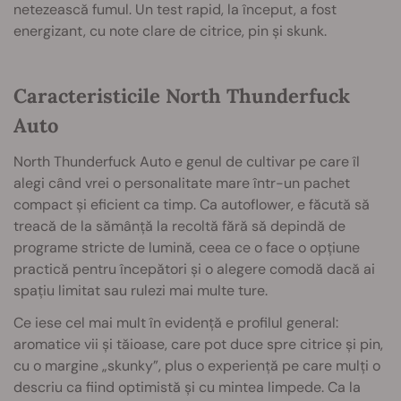
netezească fumul. Un test rapid, la început, a fost
energizant, cu note clare de citrice, pin și skunk.
Caracteristicile North Thunderfuck
Auto
North Thunderfuck Auto e genul de cultivar pe care îl
alegi când vrei o personalitate mare într-un pachet
compact și eficient ca timp. Ca autoflower, e făcută să
treacă de la sămânță la recoltă fără să depindă de
programe stricte de lumină, ceea ce o face o opțiune
practică pentru începători și o alegere comodă dacă ai
spațiu limitat sau rulezi mai multe ture.
Ce iese cel mai mult în evidență e profilul general:
aromatice vii și tăioase, care pot duce spre citrice și pin,
cu o margine „skunky”, plus o experiență pe care mulți o
descriu ca fiind optimistă și cu mintea limpede. Ca la