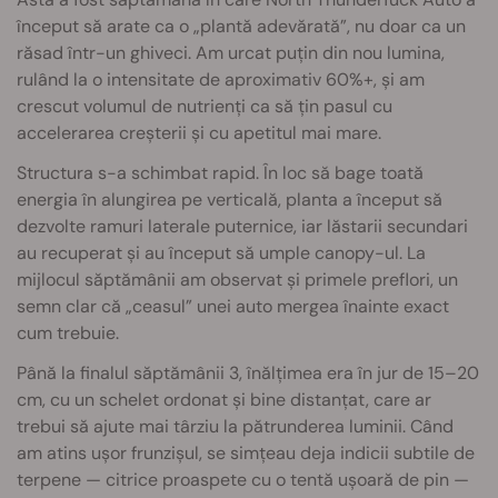
început să arate ca o „plantă adevărată”, nu doar ca un
răsad într-un ghiveci. Am urcat puțin din nou lumina,
rulând la o intensitate de aproximativ 60%+, și am
crescut volumul de nutrienți ca să țin pasul cu
accelerarea creșterii și cu apetitul mai mare.
Structura s-a schimbat rapid. În loc să bage toată
energia în alungirea pe verticală, planta a început să
dezvolte ramuri laterale puternice, iar lăstarii secundari
au recuperat și au început să umple canopy-ul. La
mijlocul săptămânii am observat și primele preflori, un
semn clar că „ceasul” unei auto mergea înainte exact
cum trebuie.
Până la finalul săptămânii 3, înălțimea era în jur de 15–20
cm, cu un schelet ordonat și bine distanțat, care ar
trebui să ajute mai târziu la pătrunderea luminii. Când
am atins ușor frunzișul, se simțeau deja indicii subtile de
terpene — citrice proaspete cu o tentă ușoară de pin —