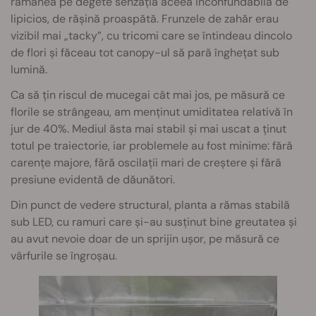
rămânea pe degete senzația aceea inconfundabilă de
lipicios, de rășină proaspătă. Frunzele de zahăr erau
vizibil mai „tacky”, cu tricomi care se întindeau dincolo
de flori și făceau tot canopy-ul să pară înghețat sub
lumină.
Ca să țin riscul de mucegai cât mai jos, pe măsură ce
florile se strângeau, am menținut umiditatea relativă în
jur de 40%. Mediul ăsta mai stabil și mai uscat a ținut
totul pe traiectorie, iar problemele au fost minime: fără
carențe majore, fără oscilații mari de creștere și fără
presiune evidentă de dăunători.
Din punct de vedere structural, planta a rămas stabilă
sub LED, cu ramuri care și-au susținut bine greutatea și
au avut nevoie doar de un sprijin ușor, pe măsură ce
vârfurile se îngroșau.