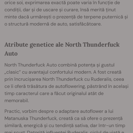
orice soi, exprimarea exactă poate varia în funcție de
condiții, dar și de uscare și curare, însă merită ținut
minte dacă urmărești o prezență de terpene puternică și
o structură modernă de auto, satisfăcătoare.
Atribute genetice ale North Thunderfuck
Auto
North Thunderfuck Auto combină potența și gustul
„clasic” cu avantajul confortului modern. A fost creată
prin încrucișarea North Thunderfuck cu Ruderalis, ceea
ce îi oferă trăsătura de autoflowering, păstrând în același
timp caracterul care a făcut originalul atât de
memorabil.
Practic, vorbim despre o adaptare autoflower a lui
Matanuska Thunderfuck, creată ca să ofere o prezență
similară, energică și cu tendință sativa, dar într-un timp
mai scurt. Datorită influenței Ruderalis, ciclul de viață e