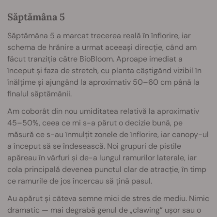
Săptămâna 5
Săptămâna 5 a marcat trecerea reală în înflorire, iar
schema de hrănire a urmat aceeași direcție, când am
făcut tranziția către BioBloom. Aproape imediat a
început și faza de stretch, cu planta câștigând vizibil în
înălțime și ajungând la aproximativ 50–60 cm până la
finalul săptămânii.
Am coborât din nou umiditatea relativă la aproximativ
45–50%, ceea ce mi s-a părut o decizie bună, pe
măsură ce s-au înmulțit zonele de înflorire, iar canopy-ul
a început să se îndesească. Noi grupuri de pistile
apăreau în vârfuri și de-a lungul ramurilor laterale, iar
cola principală devenea punctul clar de atracție, în timp
ce ramurile de jos încercau să țină pasul.
Au apărut și câteva semne mici de stres de mediu. Nimic
dramatic — mai degrabă genul de „clawing” ușor sau o