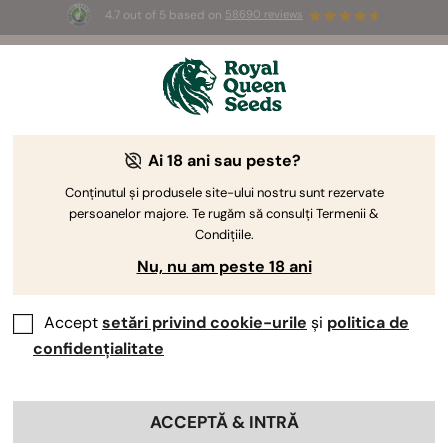
4.7 out of 5 based on
58690 reviews
☀️ Summer Sales: Up to 50% off
selected products! ⏤
Buy Now
🛍️
Ai 18 ani sau peste?
The RQS Blog
Conținutul și produsele site-ului nostru sunt rezervate
persoanelor majore. Te rugăm să consulți Termenii &
Bloguri despre sti...
Soiuri și produse
Culti
Condițiile.
Nu, nu am peste 18 ani
Accept
setări privind cookie-urile
și
politica de
confidențialitate
ACCEPTĂ & INTRĂ