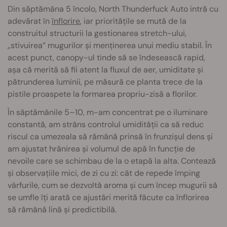
Din săptămâna 5 încolo, North Thunderfuck Auto intră cu
adevărat în
înflorire
, iar prioritățile se mută de la
construitul structurii la gestionarea stretch-ului,
„stivuirea” mugurilor și menținerea unui mediu stabil. În
acest punct, canopy-ul tinde să se îndesească rapid,
așa că merită să fii atent la fluxul de aer, umiditate și
pătrunderea luminii, pe măsură ce planta trece de la
pistile proaspete la formarea propriu-zisă a florilor.
În săptămânile 5–10, m-am concentrat pe o iluminare
constantă, am strâns controlul umidității ca să reduc
riscul ca umezeala să rămână prinsă în frunzișul dens și
am ajustat hrănirea și volumul de apă în funcție de
nevoile care se schimbau de la o etapă la alta. Contează
și observațiile mici, de zi cu zi: cât de repede împing
vârfurile, cum se dezvoltă aroma și cum încep mugurii să
se umfle îți arată ce ajustări merită făcute ca înflorirea
să rămână lină și predictibilă.