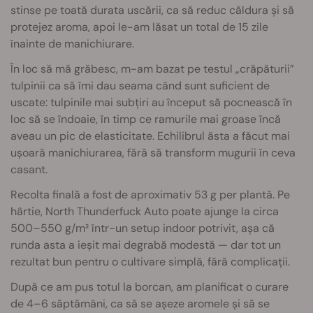
stinse pe toată durata uscării, ca să reduc căldura și să
protejez aroma, apoi le-am lăsat un total de 15 zile
înainte de manichiurare.
În loc să mă grăbesc, m-am bazat pe testul „crăpăturii”
tulpinii ca să îmi dau seama când sunt suficient de
uscate: tulpinile mai subțiri au început să pocnească în
loc să se îndoaie, în timp ce ramurile mai groase încă
aveau un pic de elasticitate. Echilibrul ăsta a făcut mai
ușoară manichiurarea, fără să transform mugurii în ceva
casant.
Recolta finală a fost de aproximativ 53 g per plantă. Pe
hârtie, North Thunderfuck Auto poate ajunge la circa
500–550 g/m² într-un setup indoor potrivit, așa că
runda asta a ieșit mai degrabă modestă — dar tot un
rezultat bun pentru o cultivare simplă, fără complicații.
După ce am pus totul la borcan, am planificat o curare
de 4–6 săptămâni, ca să se așeze aromele și să se