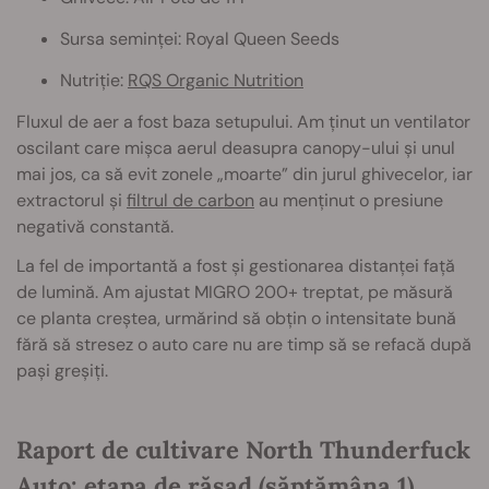
Sursa seminței: Royal Queen Seeds
Nutriție:
RQS Organic Nutrition
Fluxul de aer a fost baza setupului. Am ținut un ventilator
oscilant care mișca aerul deasupra canopy-ului și unul
mai jos, ca să evit zonele „moarte” din jurul ghivecelor, iar
extractorul și
filtrul de carbon
au menținut o presiune
negativă constantă.
La fel de importantă a fost și gestionarea distanței față
de lumină. Am ajustat MIGRO 200+ treptat, pe măsură
ce planta creștea, urmărind să obțin o intensitate bună
fără să stresez o auto care nu are timp să se refacă după
pași greșiți.
Raport de cultivare North Thunderfuck
Auto: etapa de răsad (săptămâna 1)