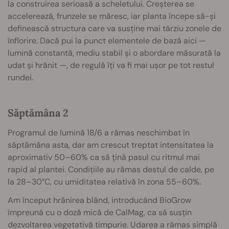
la construirea serioasă a scheletului. Creșterea se
accelerează, frunzele se măresc, iar planta începe să-și
definească structura care va susține mai târziu zonele de
înflorire. Dacă pui la punct elementele de bază aici —
lumină constantă, mediu stabil și o abordare măsurată la
udat și hrănit —, de regulă îți va fi mai ușor pe tot restul
rundei.
Săptămâna 2
Programul de lumină 18/6 a rămas neschimbat în
săptămâna asta, dar am crescut treptat intensitatea la
aproximativ 50–60% ca să țină pasul cu ritmul mai
rapid al plantei. Condițiile au rămas destul de calde, pe
la 28–30°C, cu umiditatea relativă în zona 55–60%.
Am început hrănirea blând, introducând BioGrow
împreună cu o doză mică de CalMag, ca să susțin
dezvoltarea vegetativă timpurie. Udarea a rămas simplă