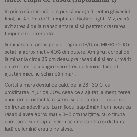
În prima săptămână, am pus sămânța direct în ghiveciul
final, un Air Pot de 11 l umplut cu BioBizz Light-Mix, ca să
evit stresul de la transplantare și să păstrez creșterea
timpurie neîntreruptă.
Iluminarea a rămas pe un program 18/6, cu MIGRO 200+
setat la aproximativ 40% din putere. Am ținut corpul de
iluminat la circa 35 cm deasupra
răsadului
și am urmărit
orice semn de alungire sau stres de lumină, făcând
ajustări mici, nu schimbări mari.
Cortul a mers destul de cald, pe la 28–30°C, cu
umiditatea în jur de 60%, ceea ce a ajutat la menținerea
unui ritm constant la răsărire și la apariția primului set
de frunze adevărate. La mijlocul săptămânii, am notat că
răsadul avea aproximativ 3–5 cm înălțime, cu o ținută
compactă și dreaptă, semn că intensitatea și distanța
față de lumină erau bine alese.