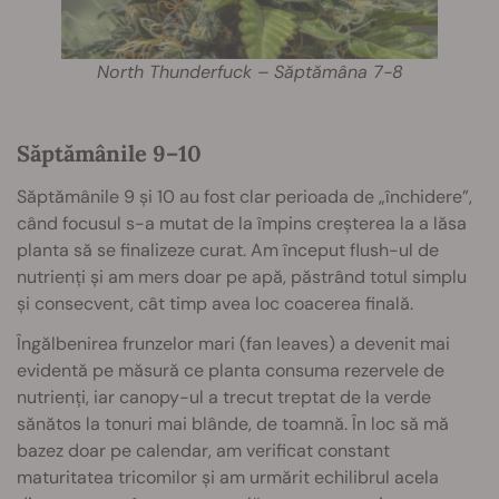
North Thunderfuck – Săptămâna 7-8
Săptămânile 9–10
Săptămânile 9 și 10 au fost clar perioada de „închidere”,
când focusul s-a mutat de la împins creșterea la a lăsa
planta să se finalizeze curat. Am început flush-ul de
nutrienți și am mers doar pe apă, păstrând totul simplu
și consecvent, cât timp avea loc coacerea finală.
Îngălbenirea frunzelor mari (fan leaves) a devenit mai
evidentă pe măsură ce planta consuma rezervele de
nutrienți, iar canopy-ul a trecut treptat de la verde
sănătos la tonuri mai blânde, de toamnă. În loc să mă
bazez doar pe calendar, am verificat constant
maturitatea tricomilor și am urmărit echilibrul acela