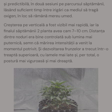
și predictibilă, în două sesiuni pe parcursul săptămânii,
lăsând suficient timp între irigări ca mediul să tragă
oxigen, în loc să rămână mereu umed.
Creșterea pe verticală a fost vizibil mai rapidă, iar la
finalul săptămânii 2 planta avea cam 7–10 cm. Distanța
dintre noduri era bine controlată sub lumina mai
puternică, semn că mărirea intensității a venit la
momentul potrivit. Și dezvoltarea frunzelor a trecut într-o
treaptă superioară, cu lamele mai late și, per total, o
postură mai viguroasă și mai dreaptă.