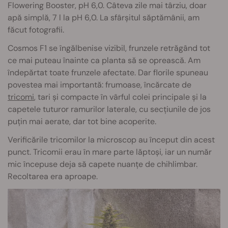
Flowering Booster, pH 6,0. Câteva zile mai târziu, doar
apă simplă, 7 l la pH 6,0. La sfârșitul săptămânii, am
făcut fotografii.
Cosmos F1 se îngălbenise vizibil, frunzele retrăgând tot
ce mai puteau înainte ca planta să se oprească. Am
îndepărtat toate frunzele afectate. Dar florile spuneau
povestea mai importantă: frumoase, încărcate de
tricomi
, tari și compacte în vârful colei principale și la
capetele tuturor ramurilor laterale, cu secțiunile de jos
puțin mai aerate, dar tot bine acoperite.
Verificările tricomilor la microscop au început din acest
punct. Tricomii erau în mare parte lăptoși, iar un număr
mic începuse deja să capete nuanțe de chihlimbar.
Recoltarea era aproape.