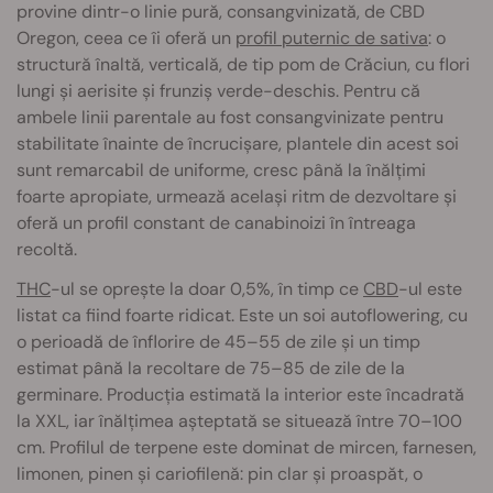
provine dintr-o linie pură, consangvinizată, de CBD
Oregon, ceea ce îi oferă un
profil puternic de sativa
: o
structură înaltă, verticală, de tip pom de Crăciun, cu flori
lungi și aerisite și frunziș verde-deschis. Pentru că
ambele linii parentale au fost consangvinizate pentru
stabilitate înainte de încrucișare, plantele din acest soi
sunt remarcabil de uniforme, cresc până la înălțimi
foarte apropiate, urmează același ritm de dezvoltare și
oferă un profil constant de canabinoizi în întreaga
recoltă.
THC
-ul se oprește la doar 0,5%, în timp ce
CBD
-ul este
listat ca fiind foarte ridicat. Este un soi autoflowering, cu
o perioadă de înflorire de 45–55 de zile și un timp
estimat până la recoltare de 75–85 de zile de la
germinare. Producția estimată la interior este încadrată
la XXL, iar înălțimea așteptată se situează între 70–100
cm. Profilul de terpene este dominat de mircen, farnesen,
limonen, pinen și cariofilenă: pin clar și proaspăt, o