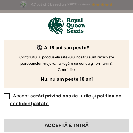
4.7 out of 5 based on
58690 reviews
☀️ Summer Sales: Up to 50% off
selected products! ⏤
Buy Now
🛍️
Cultivarea Cosmos F1: jurnal
Ai 18 ani sau peste?
săptămână cu săptămână
Conținutul și produsele site-ului nostru sunt rezervate
persoanelor majore. Te rugăm să consulți Termenii &
Condițiile.
Nu, nu am peste 18 ani
Accept
setări privind cookie-urile
și
politica de
confidențialitate
ACCEPTĂ & INTRĂ