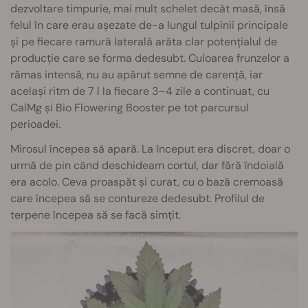
dezvoltare timpurie, mai mult schelet decât masă, însă
felul în care erau așezate de-a lungul tulpinii principale
și pe fiecare ramură laterală arăta clar potențialul de
producție care se forma dedesubt. Culoarea frunzelor a
rămas intensă, nu au apărut semne de carență, iar
același ritm de 7 l la fiecare 3–4 zile a continuat, cu
CalMg și Bio Flowering Booster pe tot parcursul
perioadei.
Mirosul începea să apară. La început era discret, doar o
urmă de pin când deschideam cortul, dar fără îndoială
era acolo. Ceva proaspăt și curat, cu o bază cremoasă
care începea să se contureze dedesubt. Profilul de
terpene începea să se facă simțit.