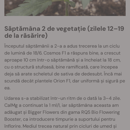
Săptămâna 2 de vegetație (zilele 12–19
de la răsărire)
Începutul săptămânii a 2-a a adus trecerea la un ciclu
de lumină de 18/6. Cosmos F1 a răspuns bine, a crescut
aproape 10 cm într-o săptămână și a încheiat la 18 cm,
cu o structură stufoasă, bine ramificată, care începea
deja să arate scheletul de sativa de dedesubt. Încă mai
scundă decât plantele Orion F1, dar uniformă și sigură pe
ea.
Udarea s-a stabilizat într-un ritm de o dată la 3–4 zile.
CalMg a continuat la 1 ml/l, iar săptămâna aceasta am
adăugat și Bigger Flowers din gama RQS Bio Flowering
Booster, ca introducere timpurie a suportului pentru
înflorire. Mediul trecea natural prin cicluri de umed și