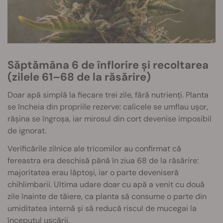
Săptămâna 6 de înflorire și recoltarea
(zilele 61–68 de la răsărire)
Doar apă simplă la fiecare trei zile, fără nutrienți. Planta
se încheia din propriile rezerve: calicele se umflau ușor,
rășina se îngroșa, iar mirosul din cort devenise imposibil
de ignorat.
Verificările zilnice ale tricomilor au confirmat că
fereastra era deschisă până în ziua 68 de la răsărire:
majoritatea erau lăptoși, iar o parte deveniseră
chihlimbarii. Ultima udare doar cu apă a venit cu două
zile înainte de tăiere, ca planta să consume o parte din
umiditatea internă și să reducă riscul de mucegai la
începutul uscării.