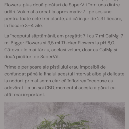
Flowers, plus două picături de SuperVit într-una dintre
udări. Volumul a urcat la aproximativ 7 l pe sesiune
pentru toate cele trei plante, adică în jur de 2,3 l fiecare,
la fiecare 3–4 zile.
La începutul săptămânii, am pregătit 7 l cu 7 ml CalMg, 7
ml Bigger Flowers și 3,5 ml Thicker Flowers la pH 6,0.
Câteva zile mai târziu, același volum, doar cu CalMg și
două picături de SuperVit.
Primele perișoare ale pistilului erau imposibil de
confundat până la finalul acestui interval: albe și delicate
la noduri, primul semn clar că înflorirea începuse cu
adevărat. La un soi CBD, momentul acesta a părut cu
atât mai important.