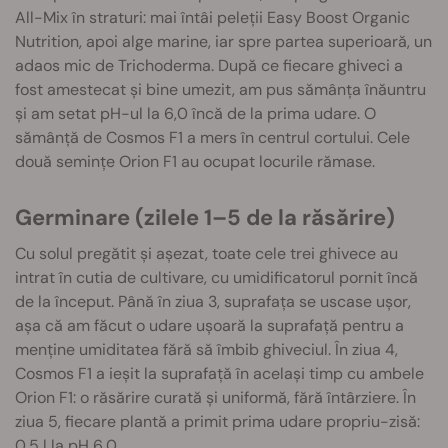
All-Mix în straturi: mai întâi peleții Easy Boost Organic
Nutrition, apoi alge marine, iar spre partea superioară, un
adaos mic de Trichoderma. După ce fiecare ghiveci a
fost amestecat și bine umezit, am pus sămânța înăuntru
și am setat pH-ul la 6,0 încă de la prima udare. O
sămânță de Cosmos F1 a mers în centrul cortului. Cele
două semințe Orion F1 au ocupat locurile rămase.
Germinare (zilele 1–5 de la răsărire)
Cu solul pregătit și așezat, toate cele trei ghivece au
intrat în cutia de cultivare, cu umidificatorul pornit încă
de la început. Până în ziua 3, suprafața se uscase ușor,
așa că am făcut o udare ușoară la suprafață pentru a
menține umiditatea fără să îmbib ghiveciul. În ziua 4,
Cosmos F1 a ieșit la suprafață în același timp cu ambele
Orion F1: o răsărire curată și uniformă, fără întârziere. În
ziua 5, fiecare plantă a primit prima udare propriu-zisă:
0,5 l la pH 6,0.