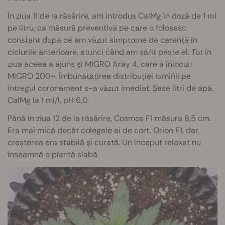
În ziua 11 de la răsărire, am introdus CalMg în doză de 1 ml
pe litru, ca măsură preventivă pe care o folosesc
constant după ce am văzut simptome de carență în
ciclurile anterioare, atunci când am sărit peste el. Tot în
ziua aceea a ajuns și MIGRO Aray 4, care a înlocuit
MIGRO 200+. Îmbunătățirea distribuției luminii pe
întregul coronament s-a văzut imediat. Șase litri de apă,
CalMg la 1 ml/l, pH 6,0.
Până în ziua 12 de la răsărire, Cosmos F1 măsura 8,5 cm.
Era mai mică decât colegele ei de cort, Orion F1, dar
creșterea era stabilă și curată. Un început relaxat nu
înseamnă o plantă slabă.