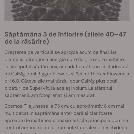
Săptămâna 3 de înflorire (zilele 40–47
de la răsărire)
Creșterea pe verticală se apropia acum de final, iar
planta își direcționa energia spre flori, nu spre înălțime.
La începutul săptămânii, am udat cu 7 l care includeau 7
ml CalMg, 7 ml Bigger Flowers și 3,5 ml Thicker Flowers la
pH 6,0. Câteva zile mai târziu, doar CalMg plus două
picături de SuperVit, la același volum. La sfârșitul
săptămânii, am fotografiat și am măsurat.
Cosmos F1 ajunsese la 73 cm, cu aproximativ 6 cm mai
mult decât în săptămâna anterioară și clar foarte
aproape de înălțimea ei maximă. Cola principală domina
centrul coronamentului, ramurile laterale se deschideau