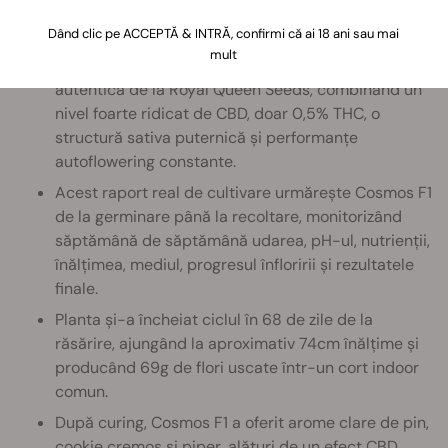
Idei principale
Dând clic pe ACCEPTĂ & INTRĂ, confirmi că ai 18 ani sau mai
mult
Cosmos F1 este prima varietate de canabis CBD F1
autentică de la Royal Queen Seeds, combinând un
nivel foarte ridicat de CBD, doar 0,5% THC, o
structură sativa puternică și performanțe
autoflowering constante.
Acest raport real de cultivare urmărește Cosmos F1
de la germinare până la recoltare, monitorizând
săptămână de săptămână udarea, pH-ul, nutrienții,
înălțimea, mediul, progresul înfloririi și rezultatele
finale.
Planta și-a încheiat ciclul în 68 de zile de la
răsărire, ajungând la aproximativ 74cm înălțime și
producând 69g de flori uscate într-un cort indoor
comun.
După curing, Cosmos F1 a oferit arome clare de pin,
cookie cremos și piper, alături de un efect CBD