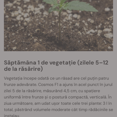
Săptămâna 1 de vegetație (zilele 5–12
de la răsărire)
Vegetația începe odată ce un răsad are cel puțin patru
frunze adevărate. Cosmos F1 a ajuns în acel punct în jurul
zilei 5 de la răsărire, măsurând 4,5 cm, cu spațiere
uniformă între frunze și o postură compactă, verticală. În
ziua următoare, am udat ușor toate cele trei plante: 3 l în
total, păstrând volumele moderate cât timp rădăcinile se
instalau.