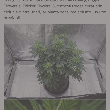
pH 6,0, iar combinația de bază a rămas CalMg, Bigger
Flowers și Thicker Flowers. Substratul trecea curat prin
ciclurile dintre udări, iar planta consuma apă într-un ritm
previzibil.