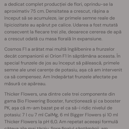
a dedicat complet producției de flori, oprindu-se la
aproximativ 75 cm. Densitatea a crescut, rășina a
început să se acumuleze, iar primele semne reale de
lipiciozitate au apărut pe calice. Udarea a fost mutată
consecvent la fiecare trei zile, deoarece cererea de apă
a crescut odată cu masa florală în expansiune.
Cosmos F1 a arătat mai multă îngălbenire a frunzelor
decât companionii ei Orion F1 în săptămâna aceasta. În
special frunzele de jos au început să pălească, primele
semne ale unei carențe de potasiu, așa că am intervenit
ca să compensez. Am îndepărtat frunzele afectate pe
măsură ce apăreau.
Thicker Flowers, una dintre cele trei componente din
gama Bio Flowering Booster, funcționează și ca booster
PK, așa că m-am bazat pe el ca să-i ridic nivelul de
potasiu: 7 l cu 7 ml CalMg, 6 ml Bigger Flowers și 10 ml
Thicker Flowers la pH 6,0. Am repetat aceeași formulă
câteva zile mai târziu. Spre finalul săptămânii, am