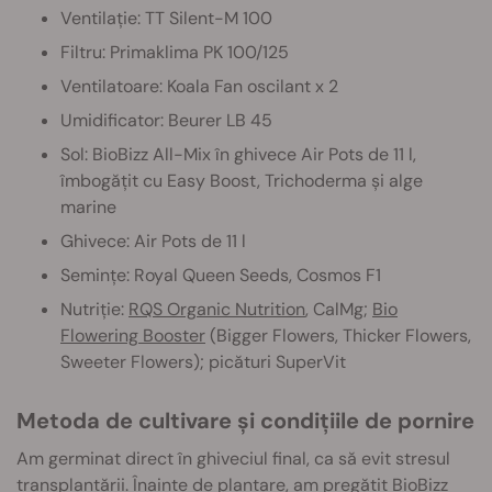
Ventilație: TT Silent-M 100
Filtru: Primaklima PK 100/125
Ventilatoare: Koala Fan oscilant x 2
Umidificator: Beurer LB 45
Sol: BioBizz All-Mix în ghivece Air Pots de 11 l,
îmbogățit cu Easy Boost, Trichoderma și alge
marine
Ghivece: Air Pots de 11 l
Semințe: Royal Queen Seeds, Cosmos F1
Nutriție:
RQS Organic Nutrition
, CalMg;
Bio
Flowering Booster
(Bigger Flowers, Thicker Flowers,
Sweeter Flowers); picături SuperVit
Metoda de cultivare și condițiile de pornire
Am germinat direct în ghiveciul final, ca să evit stresul
transplantării. Înainte de plantare, am pregătit BioBizz