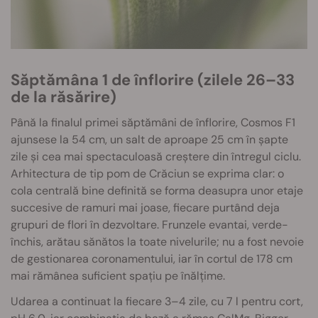
Săptămâna 1 de înflorire (zilele 26–33
de la răsărire)
Până la finalul primei săptămâni de înflorire, Cosmos F1
ajunsese la 54 cm, un salt de aproape 25 cm în șapte
zile și cea mai spectaculoasă creștere din întregul ciclu.
Arhitectura de tip pom de Crăciun se exprima clar: o
cola centrală bine definită se forma deasupra unor etaje
succesive de ramuri mai joase, fiecare purtând deja
grupuri de flori în dezvoltare. Frunzele evantai, verde-
închis, arătau sănătos la toate nivelurile; nu a fost nevoie
de gestionarea coronamentului, iar în cortul de 178 cm
mai rămânea suficient spațiu pe înălțime.
Udarea a continuat la fiecare 3–4 zile, cu 7 l pentru cort,