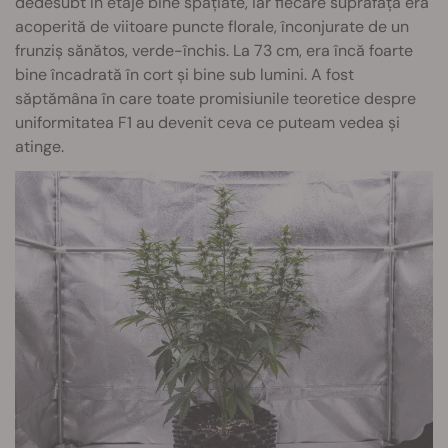
dedesubt în etaje bine spațiate, iar fiecare suprafață era
acoperită de viitoare puncte florale, înconjurate de un
frunziș sănătos, verde-închis. La 73 cm, era încă foarte
bine încadrată în cort și bine sub lumini. A fost
săptămâna în care toate promisiunile teoretice despre
uniformitatea F1 au devenit ceva ce puteam vedea și
atinge.