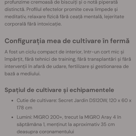
profunzime cremoasă de biscuiți și o notă piperată
distinctă. Profilul efectelor promite ceva limpede și
meditativ, relaxare fizică fără ceață mentală, lejeritate
corporală fără intoxicație.
Configurația mea de cultivare în fermă
A fost un ciclu compact de interior, într-un cort mic și
împărțit, fără tehnici de training, fără transplantări și fără
intervenții în afară de udare, fertilizare și gestionarea de
bază a mediului.
Spațiul de cultivare și echipamentele
Cutie de cultivare: Secret Jardin DS120W, 120 x 60 x
178 cm
Lumini: MIGRO 200+, trecut la MIGRO Aray 4 în
săptămâna 1, menținut la aproximativ 35 cm
deasupra coronamentului