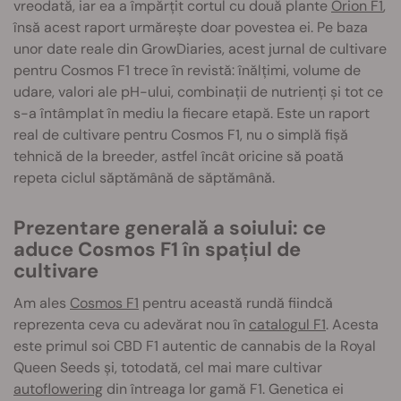
vreodată, iar ea a împărțit cortul cu două plante
Orion F1
,
însă acest raport urmărește doar povestea ei. Pe baza
unor date reale din GrowDiaries, acest jurnal de cultivare
pentru Cosmos F1 trece în revistă: înălțimi, volume de
udare, valori ale pH-ului, combinații de nutrienți și tot ce
s-a întâmplat în mediu la fiecare etapă. Este un raport
real de cultivare pentru Cosmos F1, nu o simplă fișă
tehnică de la breeder, astfel încât oricine să poată
repeta ciclul săptămână de săptămână.
Prezentare generală a soiului: ce
aduce Cosmos F1 în spațiul de
cultivare
Am ales
Cosmos F1
pentru această rundă fiindcă
reprezenta ceva cu adevărat nou în
catalogul F1
. Acesta
este primul soi CBD F1 autentic de cannabis de la Royal
Queen Seeds și, totodată, cel mai mare cultivar
autoflowering
din întreaga lor gamă F1. Genetica ei