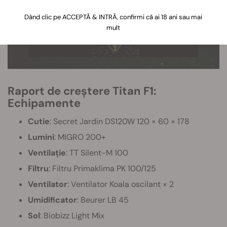
Dând clic pe ACCEPTĂ & INTRĂ, confirmi că ai 18 ani sau mai
mult
Raport de creștere Titan F1:
Echipamente
Cutie
: Secret Jardin DS120W 120 × 60 × 178
Lumini
: MIGRO 200+
Ventilație
: TT Silent-M 100
Filtru
: Filtru Primaklima PK 100/125
Ventilator
: Ventilator Koala oscilant × 2
Umidificator
: Beurer LB 45
Sol
: Biobizz Light Mix