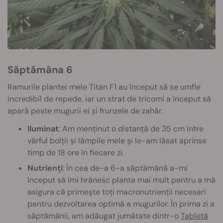
Săptămâna 6
Ramurile plantei mele Titan F1 au început să se umfle
incredibil de repede, iar un strat de tricomi a început să
apară peste mugurii ei și frunzele de zahăr.
Iluminat
: Am menținut o distanță de 35 cm între
vârful bolții și lămpile mele și le-am lăsat aprinse
timp de 18 ore în fiecare zi.
Nutrienți
: În cea de-a 6-a săptămână a-mi
început să îmi hrănesc planta mai mult pentru a mă
asigura că primește toți macronutrienții necesari
pentru dezvoltarea optimă a mugurilor. În prima zi a
săptămânii, am adăugat jumătate dintr-o
Tabletă