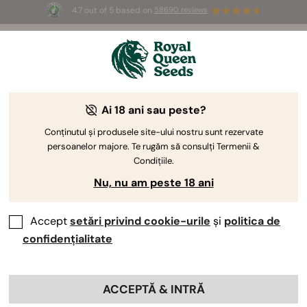
4.7 out of 5 based on
58690 reviews
☀️ Summer Sales: Up to 50% off
selected products! ⏤
Buy Now
🛍️
Raport de creștere Titan F1
Ai 18 ani sau peste?
Conținutul și produsele site-ului nostru sunt rezervate
Te gândești să cultivi tulpina
Titan F1
? Atunci ar trebui să
persoanelor majore. Te rugăm să consulți Termenii &
citești raportul meu de creștere pentru a-ți face o idee
Condițiile.
despre ce te așteaptă. Am documentat totul săptămână
Nu, nu am peste 18 ani
de săptămână, astfel încât vei putea vedea ce pași am
urmat pentru a obține o producție mare, de la
germinare
până la recoltare.
Accept
setări privind cookie-urile
și
politica de
confidențialitate
ACCEPTĂ & INTRĂ