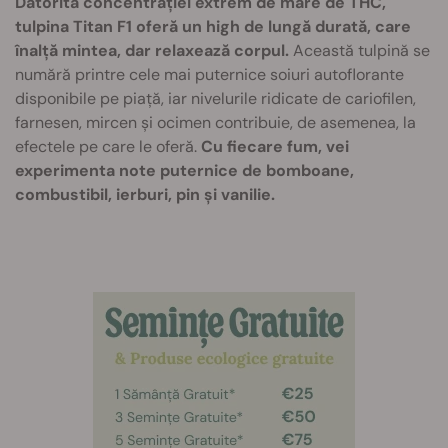
Datorită concentrației extrem de mare de THC,
tulpina Titan F1 oferă un high de lungă durată, care
înalță mintea, dar relaxează corpul.
Această tulpină se
numără printre cele mai puternice soiuri autoflorante
disponibile pe piață, iar nivelurile ridicate de cariofilen,
farnesen, mircen și ocimen contribuie, de asemenea, la
efectele pe care le oferă.
Cu fiecare fum, vei
experimenta note puternice de bomboane,
combustibil, ierburi, pin și vanilie.