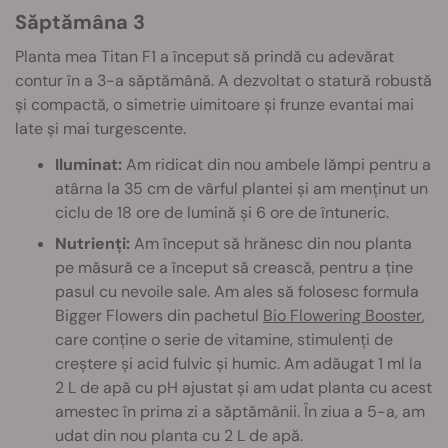
Săptămâna 3
Planta mea Titan F1 a început să prindă cu adevărat
contur în a 3-a săptămână. A dezvoltat o statură robustă
și compactă, o simetrie uimitoare și frunze evantai mai
late și mai turgescente.
Iluminat:
Am ridicat din nou ambele lămpi pentru a
atârna la 35 cm de vârful plantei și am menținut un
ciclu de 18 ore de lumină și 6 ore de întuneric.
Nutrienți:
Am început să hrănesc din nou planta
pe măsură ce a început să crească, pentru a ține
pasul cu nevoile sale. Am ales să folosesc formula
Bigger Flowers din pachetul
Bio Flowering Booster
,
care conține o serie de vitamine, stimulenți de
creștere și acid fulvic și humic. Am adăugat 1 ml la
2 L de apă cu pH ajustat și am udat planta cu acest
amestec în prima zi a săptămânii. În ziua a 5-a, am
udat din nou planta cu 2 L de apă.