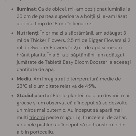
Iluminat
: Ca de obicei, mi-am poziționat luminile la
35 cm de partea superioară a bolții și le-am lăsat
aprinse timp de 18 ore în fiecare zi.
Nutrienț
i: În prima zi a săptămânii, am adăugat 3
ml de Thicker Flowers, 2,5 ml de Bigger Flowers și 2
ml de Sweeter Flowers în 2,5 L de apă și mi-am
hrănit planta. În a 5-a zi săptămânii, am adăugat
jumătate de Tabletă Easy Bloom Booster la aceeași
cantitate de apă.
Mediu
: Am înregistrat o temperatură medie de
28°C și o umiditate relativă de 45%.
Stadiul plantei
: Florile plantei mele au devenit mai
groase și am observat că a început să se dezvolte
un miros mai puternic. Au început să apară mai
mulți
tricomi
peste mugurii și frunzele ei de zahăr,
iar unele pistiluri au început să se transforme din
alb în portocaliu.