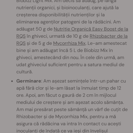
Biobizz Light Mix. Am decis să adaug, pe lângă
nutrienții organici, și bioinoculanți, care ajută la
creșterea disponibilității nutrienților și la
eliminarea agenților patogeni de la rădăcini. Am
adăugat 50 g de
Nutriție Organică Easy Boost de la
RQS
în ghiveci, urmată de 10 g de
Rhizobacter de la
RQS
și de 5 g de
Mycorrhiza Mix
. Le-am amestecat
bine și am adăugat încă 5 L de Biobizz Mix în
ghiveci, amestecând din nou. În cele din urmă, am
udat ghiveciul suficient pentru a satura mediul de
cultură.
Germinare
: Am așezat semințele într-un pahar cu
apă fără clor și le-am lăsat la înmuiat timp de 12
ore. Apoi, am făcut o gaură de 2 cm în mijlocul
mediului de creștere și am așezat acolo sămânța.
Am mai presărat peste sămânță un vârf de cuțit de
Rhizobacter și de Mycorrhiza Mix, pentru a mă
asigura că rădăcina va intra în contact cu acești
inoculanți de îndată ce va ieși din învelișul