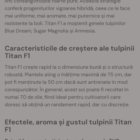
linii consangvinizate foarte pure. Această strategie
conferă progeniturilor vigoarea hibridă, ceea ce le face
mai uniforme, mai aromate, mai puternice și mai
rezistente la boli. Titan F1 a moștenit genele tulpinilor
Blue Dream, Sugar Magnolia și Amnesia.
Caracteristicile de creștere ale tulpinii
Titan F1
Titan F1 crește rapid la o dimensiune bună și o structură
robustă. Plantele ating o înălțime maximă de 75 cm, dar
pot fi menținute la 50 cm dacă sunt antrenate în mod
corespunzător. În general, acest soi poate fi recoltat în
numai 70 de zile, fiind ideal pentru cultivatorii care
doresc să obțină un randament rapid, dar cu discreție.
Efectele, aroma și gustul tulpinii Titan
F1