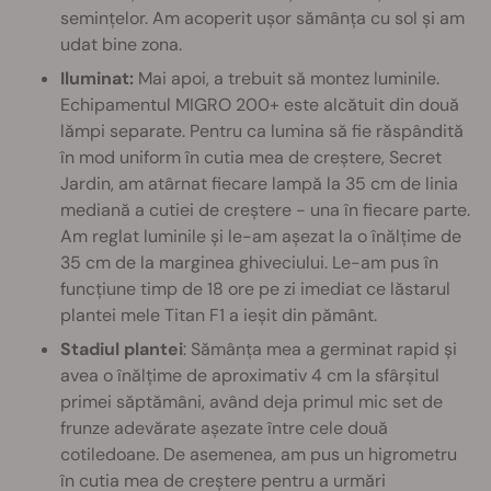
semințelor. Am acoperit ușor sămânța cu sol și am
udat bine zona.
Iluminat:
Mai apoi, a trebuit să montez luminile.
Echipamentul MIGRO 200+ este alcătuit din două
lămpi separate. Pentru ca lumina să fie răspândită
în mod uniform în cutia mea de creștere, Secret
Jardin, am atârnat fiecare lampă la 35 cm de linia
mediană a cutiei de creștere - una în fiecare parte.
Am reglat luminile și le-am așezat la o înălțime de
35 cm de la marginea ghiveciului. Le-am pus în
funcțiune timp de 18 ore pe zi imediat ce lăstarul
plantei mele Titan F1 a ieșit din pământ.
Stadiul plantei
: Sămânța mea a germinat rapid și
avea o înălțime de aproximativ 4 cm la sfârșitul
primei săptămâni, având deja primul mic set de
frunze adevărate așezate între cele două
cotiledoane. De asemenea, am pus un higrometru
în cutia mea de creștere pentru a urmări