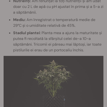
Nutrienți
: Am renunțat la toți nutrienții și am udat
doar cu 2 L de apă cu pH ajustat în prima și a 5-a zi
a săptămânii.
Mediu:
Am înregistrat o temperatură medie de
29°C și o umiditate relativă de 45%.
Stadiul plantei
: Planta mea a ajuns la maturitate și
putea fi recoltată la sfârșitul celei de-a 10-a
săptămâni. Tricomii ei păreau mai lăptoși, iar toate
pistilurile ei erau de un portocaliu închis.