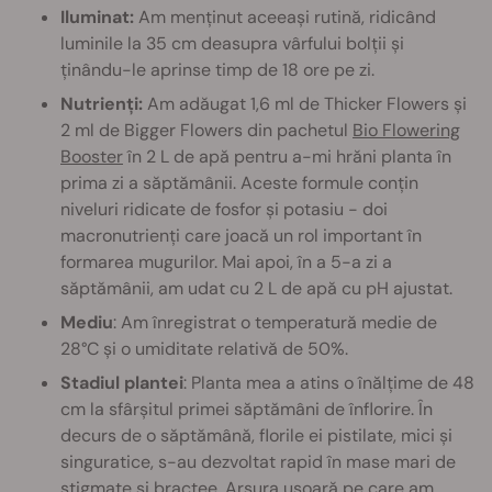
Iluminat:
Am menținut aceeași rutină, ridicând
luminile la 35 cm deasupra vârfului bolții și
ținându-le aprinse timp de 18 ore pe zi.
Nutrienți:
Am adăugat 1,6 ml de Thicker Flowers și
2 ml de Bigger Flowers din pachetul
Bio Flowering
Booster
în 2 L de apă pentru a-mi hrăni planta în
prima zi a săptămânii. Aceste formule conțin
niveluri ridicate de fosfor și potasiu - doi
macronutrienți care joacă un rol important în
formarea mugurilor. Mai apoi, în a 5-a zi a
săptămânii, am udat cu 2 L de apă cu pH ajustat.
Mediu
: Am înregistrat o temperatură medie de
28°C și o umiditate relativă de 50%.
Stadiul plantei
: Planta mea a atins o înălțime de 48
cm la sfârșitul primei săptămâni de înflorire. În
decurs de o săptămână, florile ei pistilate, mici și
singuratice, s-au dezvoltat rapid în mase mari de
stigmate și bractee. Arsura ușoară pe care am