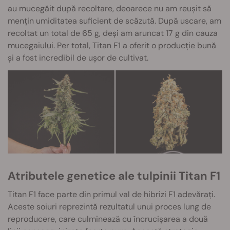
au mucegăit după recoltare, deoarece nu am reușit să
mențin umiditatea suficient de scăzută. După uscare, am
recoltat un total de 65 g, deși am aruncat 17 g din cauza
mucegaiului. Per total, Titan F1 a oferit o producție bună
și a fost incredibil de ușor de cultivat.
Atributele genetice ale tulpinii Titan F1
Titan F1 face parte din primul val de hibrizi F1 adevărați.
Aceste soiuri reprezintă rezultatul unui proces lung de
reproducere, care culminează cu încrucișarea a două