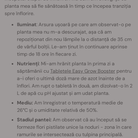
planta mea să fie sănătoasă în timp ce începea tranziția
spre înflorire.
Iluminat
: Arsura ușoară pe care am observat-o pe
planta mea nu m-a descurajat, așa că am
repoziționat din nou lămpile la o distanță de 35 cm
de vârful bolții. Le-am ținut în continuare aprinse
timp de 18 ore în fiecare zi.
Nutrienți
: Mi-am hrănit planta în prima zi a
săptămânii cu
Tabletele Easy Grow Booster
pentru
a-i oferi o ultimă doză mare de azot înainte de a
înflori. Am rupt o tabletă în două, am dizolvat-o în 2
L de apă cu pH ajustat și am udat planta.
Mediu:
Am înregistrat o temperatură medie de
26°C și o umiditate relativă de 50%.
Stadiul pantei:
Am observat că au început să se
formeze flori pistilate unice la noduri - zona în care
ramurile se intersectează cu tulpina principală.