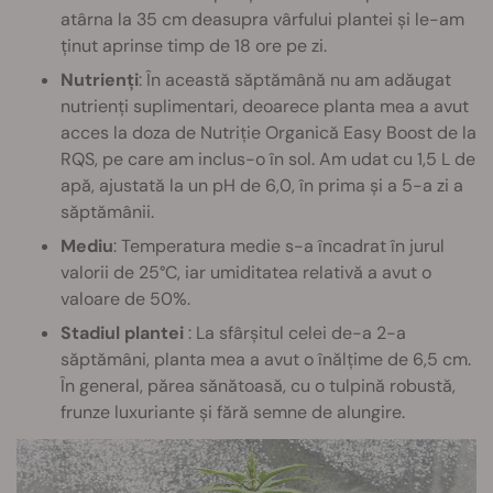
atârna la 35 cm deasupra vârfului plantei și le-am
ținut aprinse timp de 18 ore pe zi.
Nutrienți
: În această săptămână nu am adăugat
nutrienți suplimentari, deoarece planta mea a avut
acces la doza de Nutriție Organică Easy Boost de la
RQS, pe care am inclus-o în sol. Am udat cu 1,5 L de
apă, ajustată la un pH de 6,0, în prima și a 5-a zi a
săptămânii.
Mediu
: Temperatura medie s-a încadrat în jurul
valorii de 25°C, iar umiditatea relativă a avut o
valoare de 50%.
Stadiul plantei
: La sfârșitul celei de-a 2-a
săptămâni, planta mea a avut o înălțime de 6,5 cm.
În general, părea sănătoasă, cu o tulpină robustă,
frunze luxuriante și fără semne de alungire.