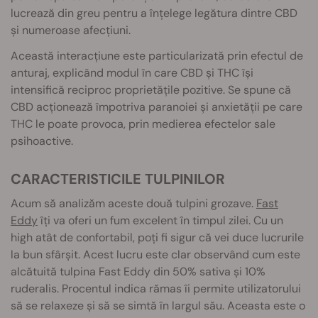
lucrează din greu pentru a înțelege legătura dintre CBD
și numeroase afecțiuni.
Această interacțiune este particularizată prin efectul de
anturaj, explicând modul în care CBD și THC își
intensifică reciproc proprietățile pozitive. Se spune că
CBD acționează împotriva paranoiei și anxietății pe care
THC le poate provoca, prin medierea efectelor sale
psihoactive.
CARACTERISTICILE TULPINILOR
Acum să analizăm aceste două tulpini grozave.
Fast
Eddy
îți va oferi un fum excelent în timpul zilei. Cu un
high atât de confortabil, poți fi sigur că vei duce lucrurile
la bun sfârșit. Acest lucru este clar observând cum este
alcătuită tulpina Fast Eddy din 50% sativa și 10%
ruderalis. Procentul indica rămas îi permite utilizatorului
să se relaxeze și să se simtă în largul său. Aceasta este o