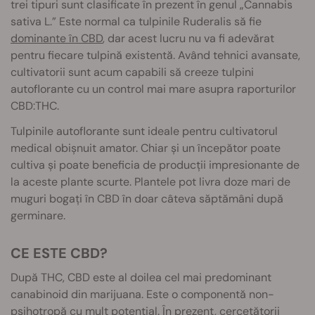
trei tipuri sunt clasificate în prezent în genul „Cannabis
sativa L.” Este normal ca tulpinile Ruderalis să fie
dominante în CBD
, dar acest lucru nu va fi adevărat
pentru fiecare tulpină existentă. Având tehnici avansate,
cultivatorii sunt acum capabili să creeze tulpini
autoflorante cu un control mai mare asupra raporturilor
CBD:THC.
Tulpinile autoflorante sunt ideale pentru cultivatorul
medical obișnuit amator. Chiar și un începător poate
cultiva și poate beneficia de producții impresionante de
la aceste plante scurte. Plantele pot livra doze mari de
muguri bogați în CBD în doar câteva săptămâni după
germinare.
CE ESTE CBD?
După THC, CBD este al doilea cel mai predominant
canabinoid din marijuana. Este o componentă non-
psihotropă cu mult potențial. În prezent, cercetătorii