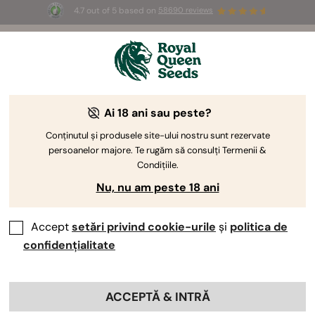
4.7 out of 5 based on
58690 reviews
☀️ Summer Sales: Up to 50% off
selected products! ⏤
Buy Now
🛍️
Stress Killer și Fast Eddy: Tulpini
Ai 18 ani sau peste?
autoflorante bogate în CBD
Conținutul și produsele site-ului nostru sunt rezervate
persoanelor majore. Te rugăm să consulți Termenii &
Fast Eddy și Stress Killer sunt două
tulpini fantastice
Condițiile.
bogate în CBD
. Ambele soiuri autoflorante oferă high-uri
Nu, nu am peste 18 ani
evidente și funcționale, care sunt ideale pentru
utilizatorii medicali/terapeutici. Dar înainte de a înțelege
tulpinile în sine, trebuie mai întâi să înțelegem genetica
Accept
setări privind cookie-urile
și
politica de
acestor semințe.
confidențialitate
ACCEPTĂ & INTRĂ