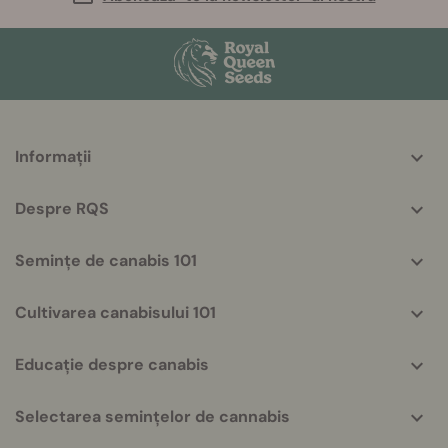
More
Informații
helpful
info
Despre RQS
Semințe de canabis 101
Cultivarea canabisului 101
Educație despre canabis
Selectarea semințelor de cannabis