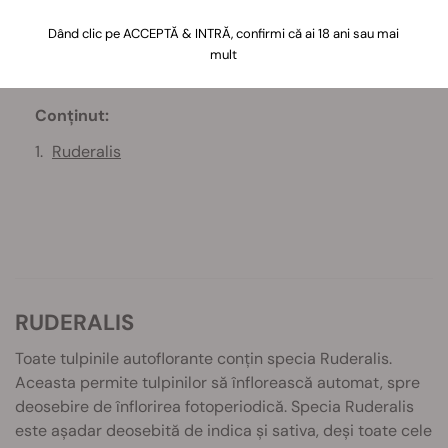
Dând clic pe ACCEPTĂ & INTRĂ, confirmi că ai 18 ani sau mai
mult
Conținut:
Ruderalis
RUDERALIS
Toate tulpinile autoflorante conțin specia Ruderalis.
Aceasta permite tulpinilor să înflorească automat, spre
deosebire de înflorirea fotoperiodică. Specia Ruderalis
este așadar deosebită de indica și sativa, deși toate cele