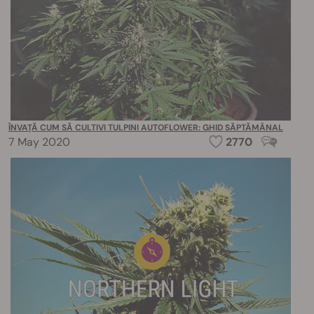
ÎNVAȚĂ CUM SĂ CULTIVI TULPINI AUTOFLOWER: GHID SĂPTĂMÂNAL
7 May 2020
2770