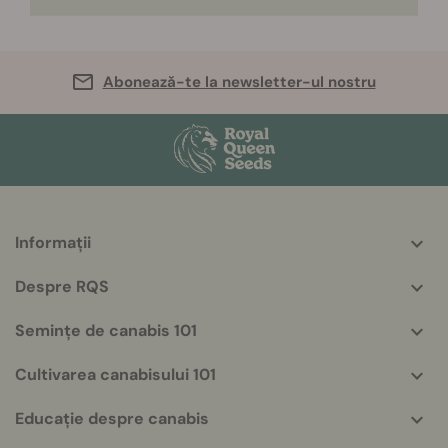
Abonează-te la newsletter-ul nostru
Informații
More
helpful
Despre RQS
info
Semințe de canabis 101
Cultivarea canabisului 101
Educație despre canabis