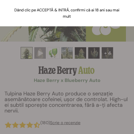
Dând clic pe ACCEPTĂ & INTRĂ, confirmi că ai 18 ani sau mai
mult
+ 4
Haze Berry
Auto
Haze Berry x Blueberry Auto
Tulpina Haze Berry Auto produce o senzație
asemănătoare cofeinei, ușor de controlat. High-ul
ei subtil sporește concentrarea, fără a-ți afecta
nervii.
(180)
Scrie o recenzie