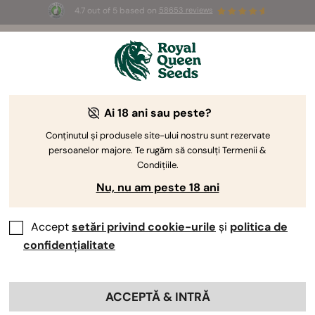
4.7 out of 5 based on
58653 reviews
☀️ Summer Sales: Up to 50% off
selected products! ⏤
Buy Now
🛍️
Ai 18 ani sau peste?
-15%
Conținutul și produsele site-ului nostru sunt rezervate
persoanelor majore. Te rugăm să consulți Termenii &
Condițiile.
Nu, nu am peste 18 ani
Accept
setări privind cookie-urile
și
politica de
confidențialitate
ACCEPTĂ & INTRĂ