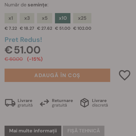
Număr de
semințe
:
x1
x3
x5
x10
x25
€ 7.22
€ 18.27
€ 27.62
€ 51.00
€ 102.00
Pret Redus!
€ 51.00
€ 60.00
(-15%)
ADAUGĂ ÎN COȘ
Livrare
Returnare
Livrare
gratuită
gratuită
discretă
Mai multe informații
FIȘĂ TEHNICĂ