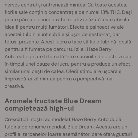
nervos central și antrenează mintea. Cu toate acestea,
florile sale conțin o concentrație de numai 13% THC. Deși
poate părea o concentrație relativ scăzută, este absolut
ideală pentru mulți fumători. Efectele psihoactive ale
acestei tulpini sunt subtile și ușor de gestionat, dar
totuși prezente. Acest lucru o face să fie o tulpină ideală
pentru a fi fumată pe parcursul zilei. Haze Berry
Automatic poate fi fumată între sarcinile de peste zi sau
în timpul unei pauze de lucru pentru a produce un efect
similar unei cești de cafea. Oferă stimulare ușoară și
împrospătează mintea pentru o perspectivă mai
creativă.
Aromele fructate Blue Dream
completează high-ul
Crescătorii noștri au modelat Haze Berry Auto după
tulpina de renume mondial, Blue Dream. Acesta are un
profil al terpenelor foarte asemănător, care oferă gusturi