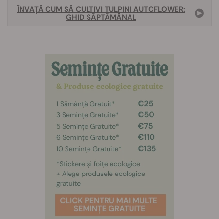
ÎNVAȚĂ CUM SĂ CULTIVI TULPINI AUTOFLOWER:
GHID SĂPTĂMÂNAL