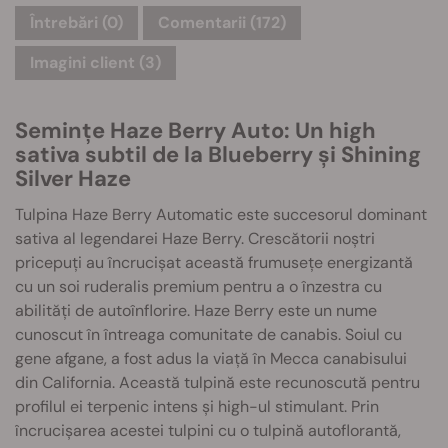
Întrebări
(0)
Comentarii (172)
Imagini client (3)
Semințe Haze Berry Auto: Un high
sativa subtil de la Blueberry și Shining
Silver Haze
Tulpina Haze Berry Automatic este succesorul dominant
sativa al legendarei Haze Berry. Crescătorii noștri
pricepuți au încrucișat această frumusețe energizantă
cu un soi ruderalis premium pentru a o înzestra cu
abilități de autoînflorire. Haze Berry este un nume
cunoscut în întreaga comunitate de canabis. Soiul cu
gene afgane, a fost adus la viață în Mecca canabisului
din California. Această tulpină este recunoscută pentru
profilul ei terpenic intens și high-ul stimulant. Prin
încrucișarea acestei tulpini cu o tulpină autoflorantă,