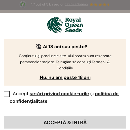
4.7 out of 5 based on
58690 reviews
🎁
3 semințe White Widow Auto
GRATUITE pentru
primii 100 care folosesc codul
AUGUST26 🌿
Ai 18 ani sau peste?
Conținutul și produsele site-ului nostru sunt rezervate
persoanelor majore. Te rugăm să consulți Termenii &
Condițiile.
Nu, nu am peste 18 ani
Accept
setări privind cookie-urile
și
politica de
confidențialitate
ACCEPTĂ & INTRĂ