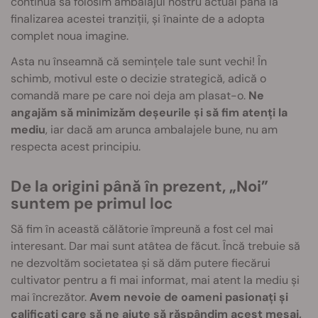
continua să folosim ambalajul nostru actual până la
finalizarea acestei tranziții, și înainte de a adopta
complet noua imagine.
Asta nu înseamnă că semințele tale sunt vechi! În
schimb, motivul este o decizie strategică, adică o
comandă mare pe care noi deja am plasat-o.
Ne
angajăm să minimizăm deșeurile și să fim atenți la
mediu
, iar dacă am arunca ambalajele bune, nu am
respecta acest principiu.
De la origini până în prezent, „Noi”
suntem pe primul loc
Să fim în această călătorie împreună a fost cel mai
interesant. Dar mai sunt atâtea de făcut. Încă trebuie să
ne dezvoltăm societatea și să dăm putere fiecărui
cultivator pentru a fi mai informat, mai atent la mediu și
mai încrezător.
Avem nevoie de oameni pasionați și
calificați care să ne ajute să răspândim acest mesaj,