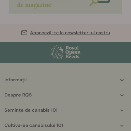
Abonează-te la newsletter-ul nostru
More
Informații
helpful
info
Despre RQS
Semințe de canabis 101
Cultivarea canabisului 101