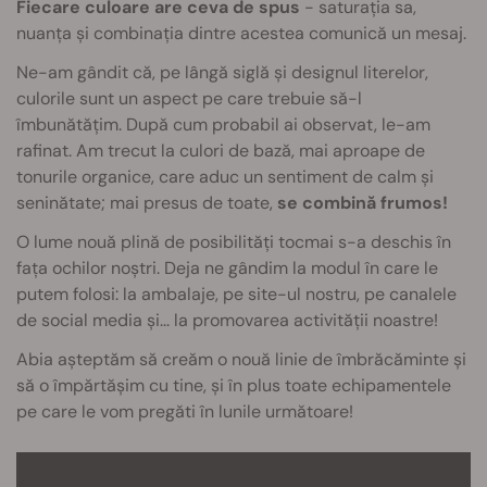
Fiecare culoare are ceva de spus
- saturația sa,
nuanța și combinația dintre acestea comunică un mesaj.
Ne-am gândit că, pe lângă siglă și designul literelor,
culorile sunt un aspect pe care trebuie să-l
îmbunătățim. După cum probabil ai observat, le-am
rafinat. Am trecut la culori de bază, mai aproape de
tonurile organice, care aduc un sentiment de calm și
seninătate; mai presus de toate,
se combină frumos!
O lume nouă plină de posibilități tocmai s-a deschis în
fața ochilor noștri. Deja ne gândim la modul în care le
putem folosi: la ambalaje, pe site-ul nostru, pe canalele
de social media și... la promovarea activității noastre!
Abia așteptăm să creăm o nouă linie de îmbrăcăminte și
să o împărtășim cu tine, și în plus toate echipamentele
pe care le vom pregăti în lunile următoare!