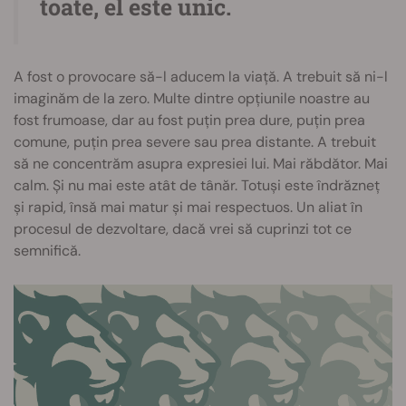
toate, el este unic.
A fost o provocare să-l aducem la viață. A trebuit să ni-l
imaginăm de la zero. Multe dintre opțiunile noastre au
fost frumoase, dar au fost puțin prea dure, puțin prea
comune, puțin prea severe sau prea distante. A trebuit
să ne concentrăm asupra expresiei lui. Mai răbdător. Mai
calm. Și nu mai este atât de tânăr. Totuși este îndrăzneț
și rapid, însă mai matur și mai respectuos. Un aliat în
procesul de dezvoltare, dacă vrei să cuprinzi tot ce
semnifică.