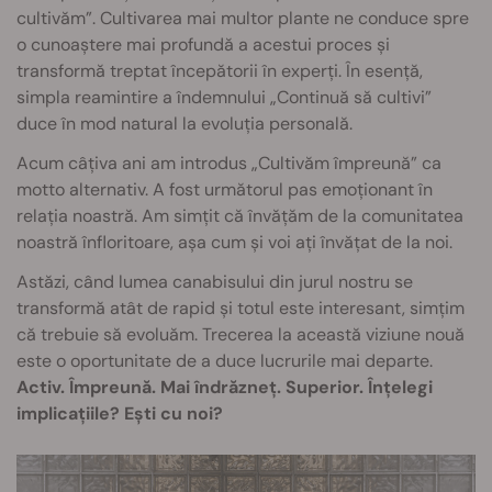
cultivăm”. Cultivarea mai multor plante ne conduce spre
o cunoaștere mai profundă a acestui proces și
transformă treptat începătorii în experți. În esență,
simpla reamintire a îndemnului „Continuă să cultivi”
duce în mod natural la evoluția personală.
Acum câțiva ani am introdus „Cultivăm împreună” ca
motto alternativ. A fost următorul pas emoționant în
relația noastră. Am simțit că învățăm de la comunitatea
noastră înfloritoare, așa cum și voi ați învățat de la noi.
Astăzi, când lumea canabisului din jurul nostru se
transformă atât de rapid și totul este interesant, simțim
că trebuie să evoluăm. Trecerea la această viziune nouă
este o oportunitate de a duce lucrurile mai departe.
Activ. Împreună. Mai îndrăzneț. Superior. Înțelegi
implicațiile? Ești cu noi?