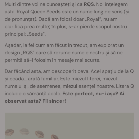
Mulți dintre voi ne cunoașteți și ca
RQS
. Noi înțelegem
asta. Royal Queen Seeds este un nume lung de scris (și
de pronunțat). Dacă am folosi doar „Royal”, nu am
clarifica prea multe; în plus, s-ar pierde scopul nostru
principal: „Seeds”.
Așadar, la fel cum am făcut în trecut, am explorat un
design „RQS” care să rezume numele nostru și să ne
permită să-l folosim în mesaje mai scurte.
Dar făcând asta, am descoperit ceva. Acel spațiu de la Q
și coada... arată familiar. Este miezul literei, miezul
numelui și, de asemenea, miezul esenței noastre. Litera Q
include o sămânță acolo.
Este perfect, nu-i așa? Ai
observat asta? Fii sincer!