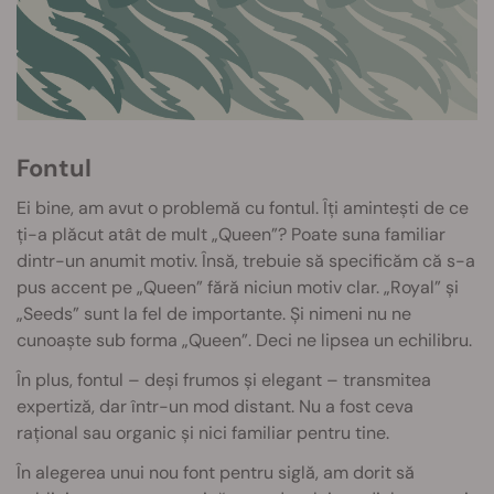
Fontul
Ei bine, am avut o problemă cu fontul. Îți amintești de ce
ți-a plăcut atât de mult „Queen”? Poate suna familiar
dintr-un anumit motiv. Însă, trebuie să specificăm că s-a
pus accent pe „Queen” fără niciun motiv clar. „Royal” și
„Seeds” sunt la fel de importante. Și nimeni nu ne
cunoaște sub forma „Queen”. Deci ne lipsea un echilibru.
În plus, fontul – deși frumos și elegant – transmitea
expertiză, dar într-un mod distant. Nu a fost ceva
rațional sau organic și nici familiar pentru tine.
În alegerea unui nou font pentru siglă, am dorit să