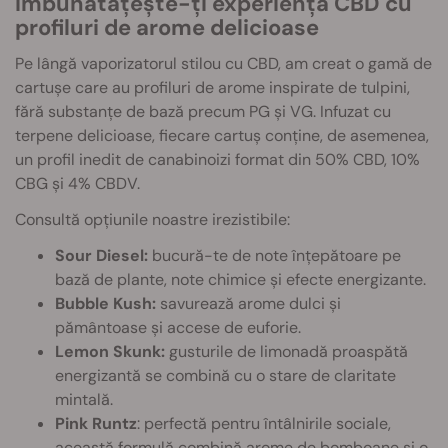
Îmbunătățește-ți experiența CBD cu
profiluri de arome delicioase
Pe lângă vaporizatorul stilou cu CBD, am creat o gamă de
cartușe care au profiluri de arome inspirate de tulpini,
fără substanțe de bază precum PG și VG. Infuzat cu
terpene delicioase, fiecare cartuş conţine, de asemenea,
un profil inedit de canabinoizi format din 50% CBD, 10%
CBG şi 4% CBDV.
Consultă opțiunile noastre irezistibile:
Sour Diesel:
bucură-te de note înțepătoare pe
bază de plante, note chimice și efecte energizante.
Bubble Kush:
savurează arome dulci și
pământoase și accese de euforie.
Lemon Skunk:
gusturile de limonadă proaspătă
energizantă se combină cu o stare de claritate
mintală.
Pink Runtz
: perfectă pentru întâlnirile sociale,
această formulă combină arome de bomboane și o