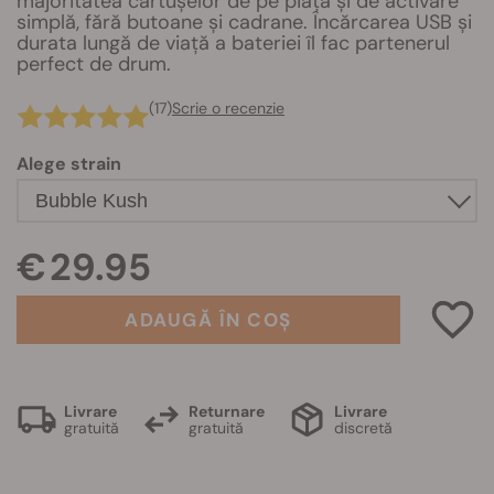
majoritatea cartușelor de pe piață și de activare
simplă, fără butoane și cadrane. Încărcarea USB și
durata lungă de viață a bateriei îl fac partenerul
perfect de drum.
(17)
Scrie o recenzie
Alege strain
€ 29.95
ADAUGĂ ÎN COȘ
Livrare
Returnare
Livrare
gratuită
gratuită
discretă