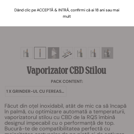
Dând clic pe ACCEPTĂ & INTRĂ, confirmi că ai 18 ani sau mai
mult
+ 7
Vaporizator
CBD
Stilou
PACK CONTENT:
1 X GRINDER-UL CU FEREASTRĂ
Făcut din oțel inoxidabil, atât de mic ca să încapă
în palmă, cu optimizare automată a temperaturii,
vaporizatorul stilou cu CBD de la RQS îmbină
designul impecabil cu o performanță de top.
Bucură-te de compatibilitatea perfectă cu