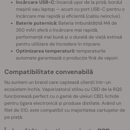
Încărcare USB-C:
Încarcă ușor de la priză, bordul
mașinii sau laptop — acum cu port USB-C pentru o
încărcare mai rapidă și eficientă (cablu neinclus).
Baterie puternică:
Bateria îmbunătățită M4 de
350 mAh oferă o încărcare mai rapidă,
performanță mai bună și o durată de viață extinsă
pentru utilizare de încredere în mișcare.
Optimizarea temperaturii:
temperaturile
automate garantează o producție fină de vapori.
Compatibilitate convenabilă
Nu suntem un brand care captează clienții într-un
ecosistem închis. Vaporizatorul stilou cu CBD de la RQS
funcționează perfect cu o gamă de uleiuri CBD, lichide
pentru țigara electronică și produse distilate. Având un
filet de 510, este compatibil cu majoritatea cartușelor de
pe piață.