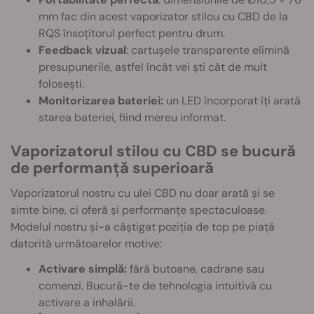
mm fac din acest vaporizator stilou cu CBD de la
RQS însoțitorul perfect pentru drum.
Feedback vizual
: cartușele transparente elimină
presupunerile, astfel încât vei ști cât de mult
folosești.
Monitorizarea bateriei:
un LED încorporat îți arată
starea bateriei, fiind mereu informat.
Vaporizatorul stilou cu CBD se bucură
de performanță superioară
Vaporizatorul nostru cu ulei CBD nu doar arată și se
simte bine, ci oferă și performanțe spectaculoase.
Modelul nostru și-a câștigat poziția de top pe piață
datorită următoarelor motive:
Activare simplă:
fără butoane, cadrane sau
comenzi. Bucură-te de tehnologia intuitivă cu
activare a inhalării.