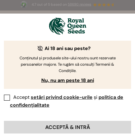
4.7 out of 5 based on
58690 reviews
🎁
3 semințe White Widow Auto
GRATUITE pentru
primii 100 care folosesc codul
AUGUST26 🌿
Ai 18 ani sau peste?
Conținutul și produsele site-ului nostru sunt rezervate
persoanelor majore. Te rugăm să consulți Termenii &
Condițiile.
Nu, nu am peste 18 ani
Accept
setări privind cookie-urile
și
politica de
confidențialitate
ACCEPTĂ & INTRĂ