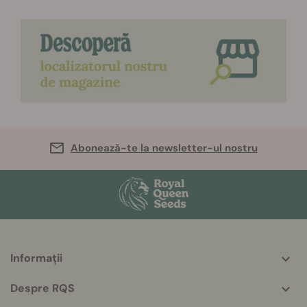
Abonează-te la newsletter-ul nostru
Informații
More
helpful
Despre RQS
info