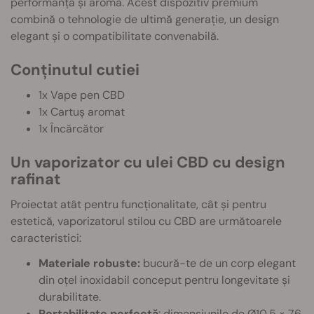
performanță și aromă. Acest dispozitiv premium
combină o tehnologie de ultimă generație, un design
elegant și o compatibilitate convenabilă.
Conținutul cutiei
1x Vape pen CBD
1x Cartuș aromat
1x Încărcător
Un vaporizator cu ulei CBD cu design
rafinat
Proiectat atât pentru funcționalitate, cât și pentru
estetică, vaporizatorul stilou cu CBD are următoarele
caracteristici:
Materiale robuste:
bucură-te de un corp elegant
din oțel inoxidabil conceput pentru longevitate și
durabilitate.
Portabilitate perfectă
: dimensiunile de Ø10,5 × 76