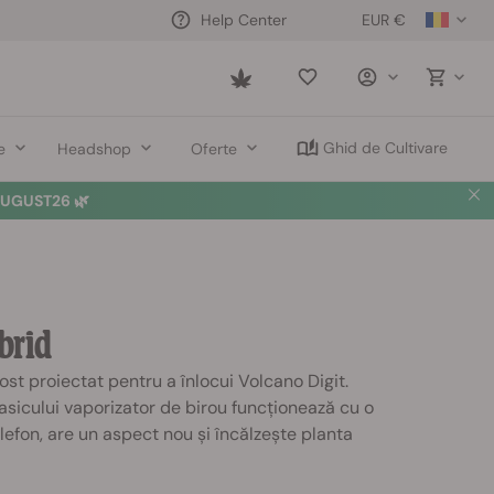
EUR €
Help Center
Saved
items
Ghid de Cultivare
e
Headshop
Oferte
UGUST26 🌿
brid
ost proiectat pentru a înlocui Volcano Digit.
asicului vaporizator de birou funcționează cu o
lefon, are un aspect nou și încălzește planta