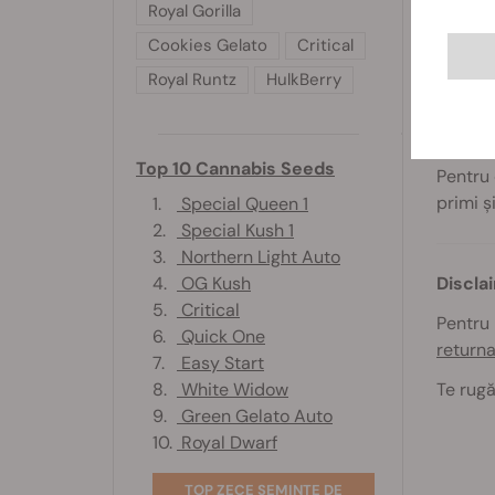
C
Royal Gorilla
B
Cookies Gelato
Critical
B
Royal Runtz
HulkBerry
C
Ofert
Top 10 Cannabis Seeds
Pentru
primi ș
1.
Special Queen 1
2.
Special Kush 1
3.
Northern Light Auto
Discla
4.
OG Kush
5.
Critical
Pentru 
6.
Quick One
return
7.
Easy Start
Te rugă
8.
White Widow
9.
Green Gelato Auto
10.
Royal Dwarf
TOP ZECE SEMINȚE DE