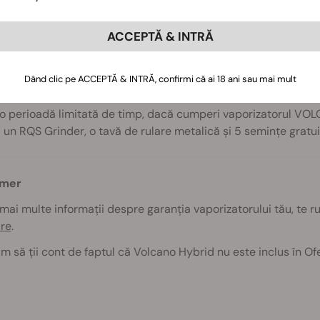
ameră de umplere (inel pentru capac, set de site normale, ta
alon EASY VALVE cu adaptor
ACCEPTĂ & INTRĂ
alon EASY VALVE cu dispozitiv bucal
ablu de alimentare
Dând clic pe ACCEPTĂ & INTRĂ, confirmi că ai 18 ani sau mai mult
ă specială
 o perioadă limitată de timp, dacă cumperi vaporizatorul VO
i un RQS Grinder, o tavă de rulare metalică și 5 semințe gratui
imer
mai multe informații despre garanția vaporizatorului tău, te 
are
.
m să ții cont de faptul că Volcano Hybrid nu este inclus în O