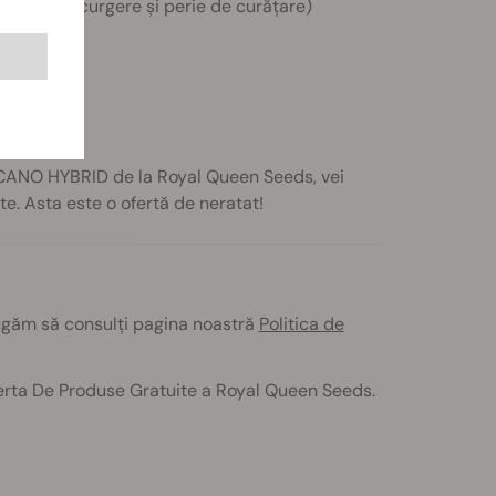
mpon de scurgere și perie de curățare)
LCANO HYBRID de la Royal Queen Seeds, vei
te. Asta este o ofertă de neratat!
rugăm să consulți pagina noastră
Politica de
ferta De Produse Gratuite a Royal Queen Seeds.