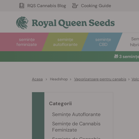
RQS Cannabis Blog
Cooking Guide
Sem
semințe
semințe
semințe
feminizate
autoflorante
CBD
hibr
🎁
3 seminț
Acasa
>
Headshop
>
Vaporizatoare pentru canabis
>
Vol
Categorii
Semințe Autoflorante
Semințe de Cannabis
Feminizate