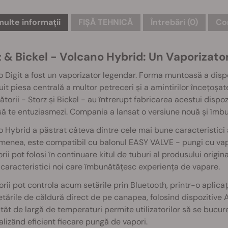
multe informații
FIȘĂ TEHNICĂ
Întrebări
(0)
Com
z & Bickel - Volcano Hybrid: Un Vaporizat
 Digit a fost un vaporizator legendar. Forma muntoasă a disp
uit piesa centrală a multor petreceri și a amintirilor încețoșat
torii - Storz și Bickel - au întrerupt fabricarea acestui dispozi
să te entuziasmezi. Compania a lansat o versiune nouă și îmbu
 Hybrid a păstrat câteva dintre cele mai bune caracteristici al
enea, este compatibil cu balonul EASY VALVE - pungi cu vapo
torii pot folosi în continuare kitul de tuburi al produsului orig
caracteristici noi care îmbunătățesc experiența de vapare.
torii pot controla acum setările prin Bluetooth, printr-o aplic
etările de căldură direct de pe canapea, folosind dispozitive 
ât de largă de temperaturi permite utilizatorilor să se bucu
lizând eficient fiecare pungă de vapori.