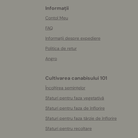
Informații
More
helpful
Contol Meu
info
FAQ
Informații despre expediere
Politica de retur
Angro
Cultivarea canabisului 101
Încolțirea semințelor
Sfaturi pentru faza vegetativă
Sfaturi pentru faza de înflorire
Sfaturi pentru faza târzie de înflorire
Sfaturi pentru recoltare