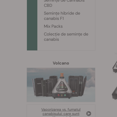
Semințe de Cannabis
CBD
Semințe hibride de
canabis F1
Mix Packs
Colecție de semințe de
canabis
Volcano
Vaporizarea vs. fumatul
canabisului: care sunt