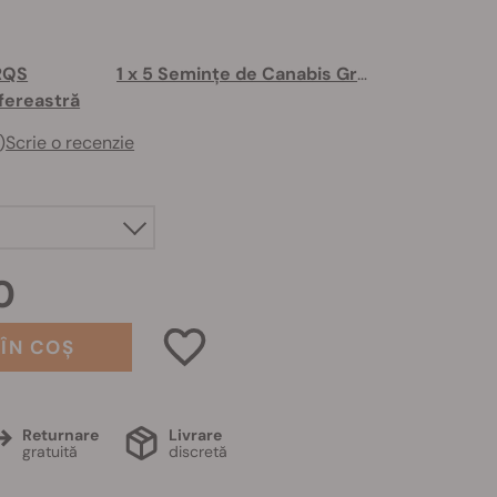
 RQS
1 x 5 Semințe de Canabis Gratuite
 fereastră
)
Scrie o recenzie
0
ÎN COȘ
Returnare
Livrare
gratuită
discretă