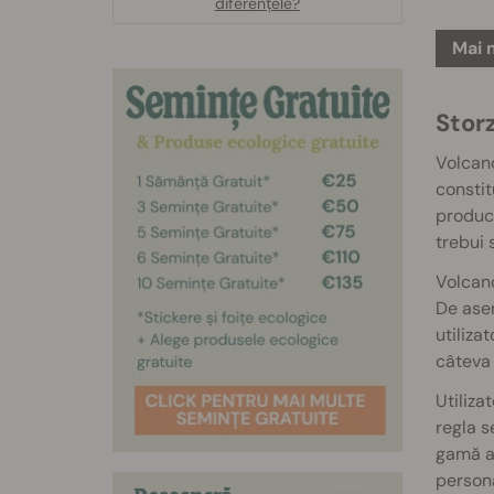
diferențele?
Mai 
Stor
Volcano
constit
producă
trebui 
Volcano
De asem
utiliza
câteva 
Utiliza
regla s
gamă at
persona