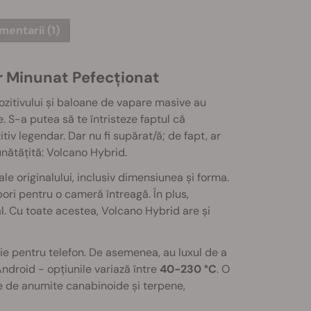
entarii (1)
or Minunat Pefecționat
ozitivului și baloane de vapare masive au
e. S-a putea să te întristeze faptul că
tiv legendar. Dar nu fi supărat/ă; de fapt, ar
nătățită: Volcano Hybrid.
e originalului, inclusiv dimensiunea și forma.
ri pentru o cameră întreagă. În plus,
inal. Cu toate acestea, Volcano Hybrid are și
ație pentru telefon. De asemenea, au luxul de a
Android - opțiunile variază între
40-230 °C
. O
re de anumite canabinoide și terpene,