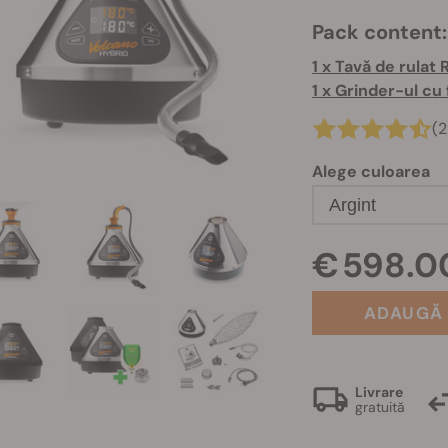
Pack content:
1 x Tavă de rulat
1 x Grinder-ul cu
(2
Alege culoarea
Argint
€ 598.0
ADAUGĂ 
Livrare
gratuită