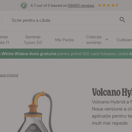
4.7 out of 5 based on
58690 reviews
ințe
Semințe
Colecție
Mix Packs
Cultivar
ide F1
Tyson 2.0
semințe
e White Widow Auto gratuite
pentru primii 100 care folosesc codul
A
cano Hybrid
Volcano Hy
Volcano Hybrid a f
Noua versiune a cl
aplicație pentru te
mult mai repede.