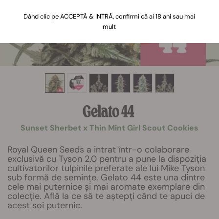
Dând clic pe ACCEPTĂ & INTRĂ, confirmi că ai 18 ani sau mai
mult
Gelato 44
Sunset Sherbet x Thin Mint Girl Scout Cookies
Royal Queen Seeds a intrat într-o colaborare
exclusivă cu Tyson 2.0 pentru a pune la dispoziția
cultivatorilor tulpinile preferate ale lui Mike Tyson
sub formă de semințe. Gelato 44 este una dintre
cele mai puternice și mai aromate exemplare din
colecție. Află la ce să te aștepți când te apuci de
acest soi puternic.