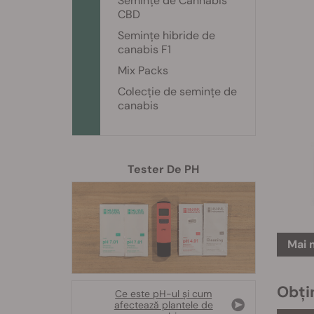
Semințe de Cannabis
CBD
Semințe hibride de
canabis F1
Mix Packs
Colecție de semințe de
canabis
Tester De PH
Mai 
Obți
Ce este pH-ul și cum
afectează plantele de