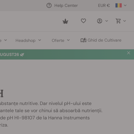
EUR €
Help Center
Saved
items
Ghid de Cultivare
e
Headshop
Oferte
UGUST26 🌿
H
ubstanțe nutritive. Dar nivelul pH-ului este
ntele tale se vor chinui să absoarbă nutrienții.
l de pH HI-98107 de la Hanna Instruments
iza.