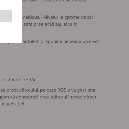
creșterea canabisului. Nivelurile optime de pH
e creștere este prea acid sau alcalin,
în timp ce plantele hidroponice necesită un nivel
i Tester de pH tău.
ea producătorului, pe care RQS o va gestiona
rugăm să contactezi producătorul în mod direct
a achiziției.