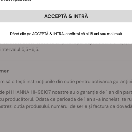
l poate funcționa la temperaturi cuprinse între 0–50 °C.
ACCEPTĂ & INTRĂ
pei este un aspect frecvent trecut cu vederea, însă vital, în 
plantelor să absoarbă nutrienții în mod corect. Dacă mediul d
ile nu își vor putea face treaba.
Dând clic pe ACCEPTĂ & INTRĂ, confirmi că ai 18 ani sau mai mult
e cultivate în sol necesită un pH al apei cuprins între 6–6,8, 
 intervalul 5,5–6,5.
imer
m să citești instrucțiunile din cutie pentru activarea garanție
de pH HANNA HI-98107 noastre au o garanție de 1 an din part
cu producătorul. Odată ce perioada de 1 an s-a încheiat, te 
ăstrezi cutia produsului, numărul de serie și factura ca dovadă 