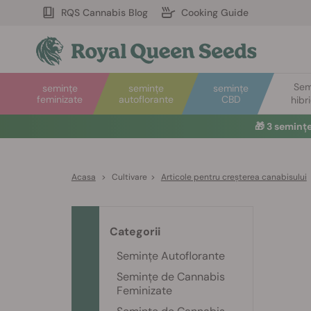
RQS Cannabis Blog
Cooking Guide
Sem
semințe
semințe
semințe
feminizate
autoflorante
CBD
hibr
🎁
3 seminț
Acasa
>
Cultivare
>
Articole pentru creșterea canabisului
Categorii
Semințe Autoflorante
Semințe de Cannabis
Feminizate