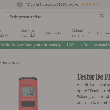
4.7 out of 5 based on
58690 reviews
ințe
Semințe
Colecție
Mix Packs
Cultivar
ide F1
Tyson 2.0
semințe
e White Widow Auto gratuite
pentru primii 100 care folosesc codul
A
>
Tester de pH
Tester De P
Ai apă, lumină și s
optim? Dacă nu, pla
Folosește testeru
pentru a le monitor