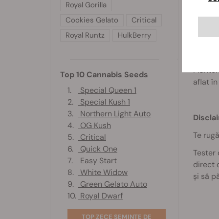
Royal Gorilla
aparatu
Cookies Gelato
Critical
PH-ul a
Royal Runtz
HulkBerry
permit 
rădăcin
Plantel
Top 10 Cannabis Seeds
aflat în
1.
Special Queen 1
2.
Special Kush 1
3.
Northern Light Auto
Discla
4.
OG Kush
Te rugă
5.
Critical
6.
Quick One
Tester 
7.
Easy Start
direct 
8.
White Widow
și să p
9.
Green Gelato Auto
10.
Royal Dwarf
TOP ZECE SEMINȚE DE