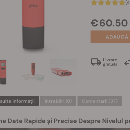
(4
€ 60.50
ADAUGĂ 
Livrare
gratuită
multe informații
Întrebări
(0)
Comentarii (37)
ne Date Rapide și Precise Despre Nivelul p