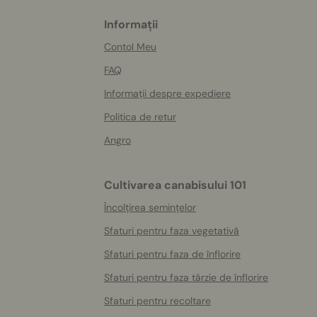
Informații
More
helpful
Contol Meu
info
FAQ
Informații despre expediere
Politica de retur
Angro
Cultivarea canabisului 101
Încolțirea semințelor
Sfaturi pentru faza vegetativă
Sfaturi pentru faza de înflorire
Sfaturi pentru faza târzie de înflorire
Sfaturi pentru recoltare