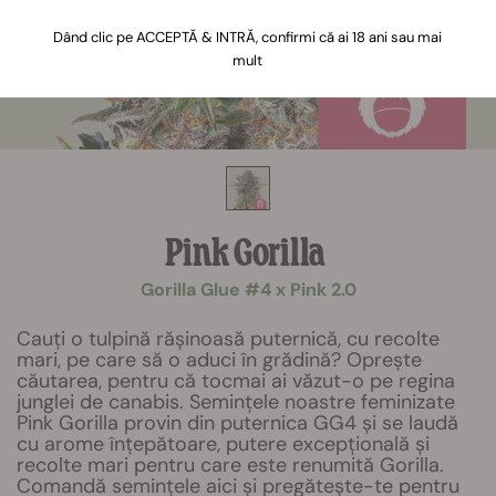
Dând clic pe ACCEPTĂ & INTRĂ, confirmi că ai 18 ani sau mai
mult
Pink Gorilla
Gorilla Glue #4 x Pink 2.0
Cauți o tulpină rășinoasă puternică, cu recolte
mari, pe care să o aduci în grădină? Oprește
căutarea, pentru că tocmai ai văzut-o pe regina
junglei de canabis. Semințele noastre feminizate
Pink Gorilla provin din puternica GG4 și se laudă
cu arome înțepătoare, putere excepțională și
recolte mari pentru care este renumită Gorilla.
Comandă semințele aici și pregătește-te pentru