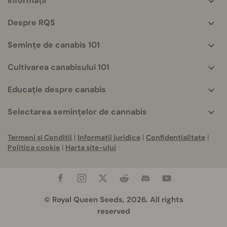
Informații
More
helpful
Despre RQS
info
Semințe de canabis 101
Cultivarea canabisului 101
Educație despre canabis
Selectarea semințelor de cannabis
Termeni și Condiții
|
Informații juridice
|
Confidențialitate
|
Politica cookie
|
Harta site-ului
© Royal Queen Seeds, 2026. All rights
reserved