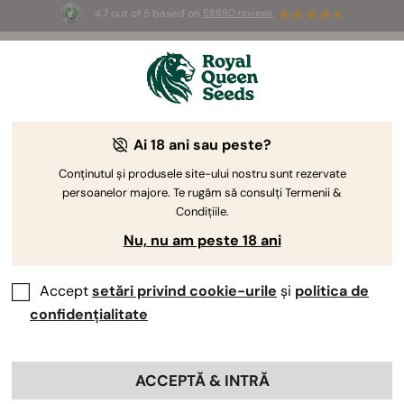
4.7 out of 5 based on
58690 reviews
☀️ Summer Sales: Up to 50% off
selected products! ⏤
Buy Now
🛍️
Ai 18 ani sau peste?
Conținutul și produsele site-ului nostru sunt rezervate
persoanelor majore. Te rugăm să consulți Termenii &
Condițiile.
Nu, nu am peste 18 ani
Accept
setări privind cookie-urile
și
politica de
confidențialitate
ACCEPTĂ & INTRĂ