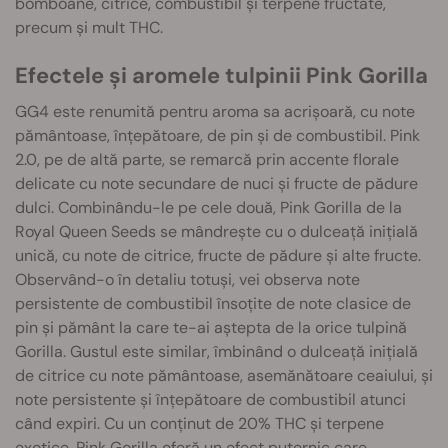
bomboane, citrice, combustibil și terpene fructate,
precum și mult THC.
Efectele și aromele tulpinii Pink Gorilla
GG4 este renumită pentru aroma sa acrișoară, cu note
pământoase, înțepătoare, de pin și de combustibil. Pink
2.0, pe de altă parte, se remarcă prin accente florale
delicate cu note secundare de nuci și fructe de pădure
dulci. Combinându-le pe cele două, Pink Gorilla de la
Royal Queen Seeds se mândrește cu o dulceață inițială
unică, cu note de citrice, fructe de pădure și alte fructe.
Observând-o în detaliu totuși, vei observa note
persistente de combustibil însoțite de note clasice de
pin și pământ la care te-ai aștepta de la orice tulpină
Gorilla. Gustul este similar, îmbinând o dulceață inițială
de citrice cu note pământoase, asemănătoare ceaiului, și
note persistente și înțepătoare de combustibil atunci
când expiri. Cu un conținut de 20% THC și terpene
exotice, Pink Gorilla oferă un efect puternic care