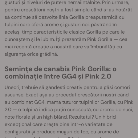
gusturi și niveluri de putere nemaiîntâlnite. Prin urmare,
pentru crescătorii noștri a fost simplu când s-au hotărât
să continue să dezvolte linia Gorilla preaputernică cu
tulpini care oferă arome și gusturi noi, păstrând în
același timp caracteristicile clasice Gorilla pe care le
cunoaștem și le iubim. Îți prezentăm Pink Gorilla — cea
mai recentă creație a noastră care va îmbunătăți cu
siguranță orice grădină.
Semințe de canabis Pink Gorilla: o
combinație între GG4 și Pink 2.0
Uneori, trebuie să gândești creativ pentru a găsi comori
ascunse. Exact așa au procedat crescătorii noștri când
au combinat GG4, mama tuturor tulpinilor Gorilla, cu Pink
2.0 — o tulpină indica puțin cunoscută, cu arome de nuci,
note florale și un high blând. Rezultatul? Un hibrid
excepțional care crește bine într-o varietate de
configurații și produce muguri de top, cu arome de