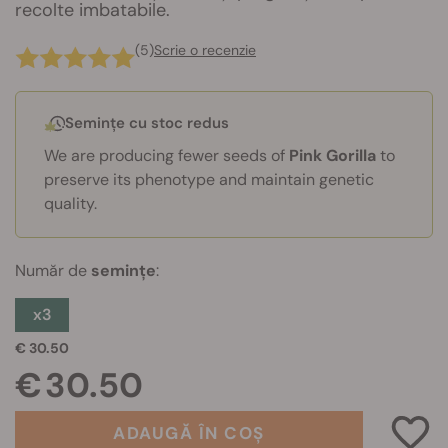
recolte imbatabile.
(5)
Scrie o recenzie
Semințe cu stoc redus
We are producing fewer seeds of
Pink Gorilla
to
preserve its phenotype and maintain genetic
quality.
Număr de
semințe
:
x3
€ 30.50
€ 30.50
ADAUGĂ ÎN COȘ