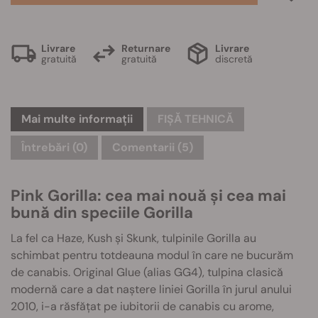
Livrare
Returnare
Livrare
gratuită
gratuită
discretă
Mai multe informații
FIȘĂ TEHNICĂ
Întrebări
(0)
Comentarii (5)
Pink Gorilla: cea mai nouă și cea mai
bună din speciile Gorilla
La fel ca Haze, Kush și Skunk, tulpinile Gorilla au
schimbat pentru totdeauna modul în care ne bucurăm
de canabis. Original Glue (alias GG4), tulpina clasică
modernă care a dat naștere liniei Gorilla în jurul anului
2010, i-a răsfățat pe iubitorii de canabis cu arome,