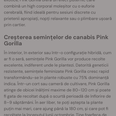
combină un high corporal moleșitor cu o euforie
cerebrală, fiind ideală pentru sesiuni discrete cu
prietenii apropiați, nopți relaxante sau o plimbare ușoară
prin cartier.
Creșterea semințelor de canabis Pink
Gorilla
În interior, în exterior sau într-o configurație hibridă, cum
ar fi o seră, semințele Pink Gorilla vor produce recolte
excelente, indiferent unde le plantezi. Datorită geneticii
rezistente, semințele feminizate Pink Gorilla cresc rapid
transformându-se în plante robuste cu 75% dominanță
indica. Într-un cort sau cameră de cultivare, Pink Gorilla
atinge de obicei înălțimi maxime de 80–120 cm și poate
fi gata de recoltat după o scurtă perioadă de înflorire de
8–9 săptămâni. În aer liber, te poți aștepta la plante
puțin mai mari, care ajung până la 180 cm, și care pot fi
recoltate la începutul lunii octombrie. Ține foarfeca de