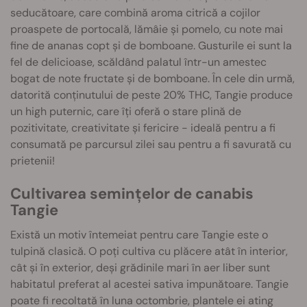
seducătoare, care combină aroma citrică a cojilor
proaspete de portocală, lămâie și pomelo, cu note mai
fine de ananas copt și de bomboane. Gusturile ei sunt la
fel de delicioase, scăldând palatul într-un amestec
bogat de note fructate și de bomboane. În cele din urmă,
datorită conținutului de peste 20% THC, Tangie produce
un high puternic, care îți oferă o stare plină de
pozitivitate, creativitate și fericire - ideală pentru a fi
consumată pe parcursul zilei sau pentru a fi savurată cu
prietenii!
Cultivarea semințelor de canabis
Tangie
Există un motiv întemeiat pentru care Tangie este o
tulpină clasică. O poți cultiva cu plăcere atât în interior,
cât și în exterior, deși grădinile mari în aer liber sunt
habitatul preferat al acestei sativa impunătoare. Tangie
poate fi recoltată în luna octombrie, plantele ei ating