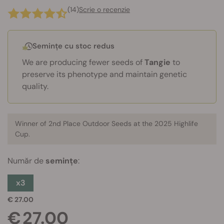
(14)
Scrie o recenzie
Semințe cu stoc redus
We are producing fewer seeds of
Tangie
to
preserve its phenotype and maintain genetic
quality.
Winner of 2nd Place Outdoor
Seeds at the 2025 Highlife
Cup.
Număr de
semințe
:
x3
€ 27.00
€ 27.00