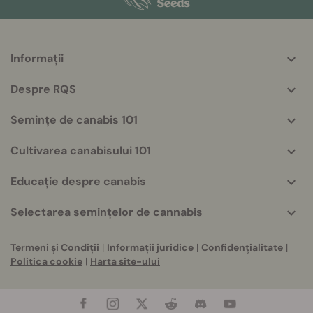
Informații
More
helpful
Despre RQS
info
Semințe de canabis 101
Cultivarea canabisului 101
Educație despre canabis
Selectarea semințelor de cannabis
Termeni și Condiții
|
Informații juridice
|
Confidențialitate
|
Politica cookie
|
Harta site-ului