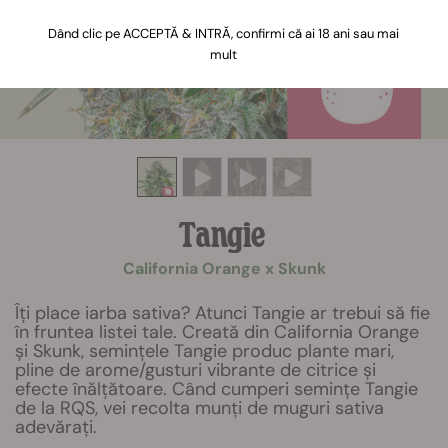
Dând clic pe ACCEPTĂ & INTRĂ, confirmi că ai 18 ani sau mai
mult
Tangie
California Orange x Skunk
Îți place iarba sativa? Atunci Tangie ar trebui să fie
în fruntea listei tale. Creată din California Orange
și Skunk, semințele Tangie produc plante mari,
pline de arome/gusturi vibrante de citrice și
efecte înălțătoare. Când cumperi semințe Tangie
de la RQS, vei recolta munți de muguri sativa
adevărați.