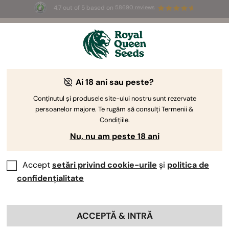
4.7 out of 5 based on
58690 reviews
🎁
3 semințe White Widow Auto
GRATUITE pentru
primii 100 care folosesc codul
AUGUST26 🌿
Ai 18 ani sau peste?
Conținutul și produsele site-ului nostru sunt rezervate
persoanelor majore. Te rugăm să consulți Termenii &
Condițiile.
Nu, nu am peste 18 ani
Accept
setări privind cookie-urile
și
politica de
confidențialitate
ACCEPTĂ & INTRĂ