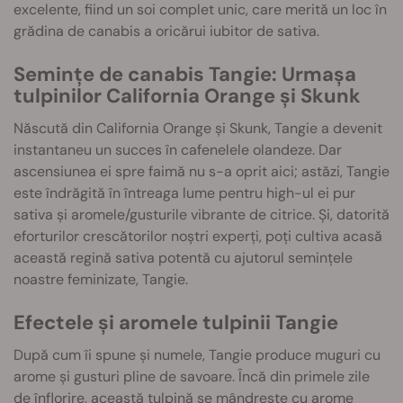
excelente, fiind un soi complet unic, care merită un loc în
grădina de canabis a oricărui iubitor de sativa.
Semințe de canabis Tangie: Urmașa
tulpinilor California Orange și Skunk
Născută din California Orange și Skunk, Tangie a devenit
instantaneu un succes în cafenelele olandeze. Dar
ascensiunea ei spre faimă nu s-a oprit aici; astăzi, Tangie
este îndrăgită în întreaga lume pentru high-ul ei pur
sativa și aromele/gusturile vibrante de citrice. Și, datorită
eforturilor crescătorilor noștri experți, poți cultiva acasă
această regină sativa potentă cu ajutorul semințele
noastre feminizate, Tangie.
Efectele și aromele tulpinii Tangie
După cum îi spune și numele, Tangie produce muguri cu
arome și gusturi pline de savoare. Încă din primele zile
de înflorire, această tulpină se mândrește cu arome