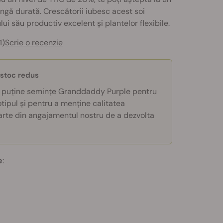
ungă durată. Crescătorii iubesc acest soi
lui său productiv excelent și plantelor flexibile.
1)
Scrie o recenzie
 stoc redus
puține semințe Granddaddy Purple pentru
otipul și pentru a menține calitatea
arte din angajamentul nostru de a dezvolta
e
: