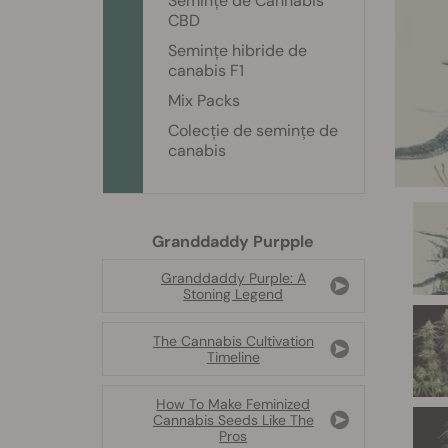
Semințe de Cannabis
CBD
Semințe hibride de
canabis F1
Mix Packs
Colecție de semințe de
canabis
Granddaddy Purpple
Granddaddy Purple: A
Stoning Legend
The Cannabis Cultivation
Timeline
How To Make Feminized
Cannabis Seeds Like The
Pros