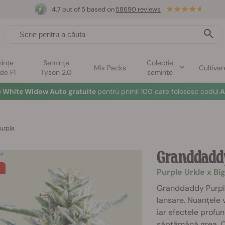
4.7 out of 5 based on
58690 reviews
ințe
Semințe
Colecție
Mix Packs
Cultivar
ide F1
Tyson 2.0
semințe
e White Widow Auto gratuite
pentru primii 100 care folosesc codul
A
urple
Granddadd
Purple Urkle x Bi
Granddaddy Purple
lansare. Nuanțele vi
iar efectele profu
săptămână grea. Cu