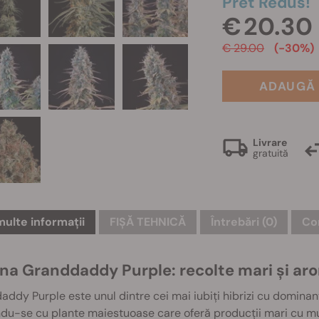
Pret Redus!
€ 20.30
€ 29.00
(-30%)
ADAUGĂ 
Livrare
gratuită
multe informații
FIȘĂ TEHNICĂ
Întrebări
(0)
Com
ina Granddaddy Purple: recolte mari și ar
ddy Purple este unul dintre cei mai iubiți hibrizi cu dominanț
u-se cu plante maiestuoase care oferă producții mari cu mug