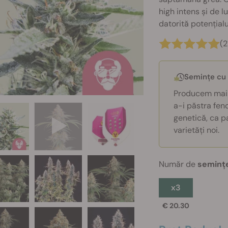
high intens și de l
datorită potențialu
(2
Semințe cu
Producem mai 
a-i păstra fen
genetică, ca p
varietăți noi.
Număr de
seminț
x3
€ 20.30