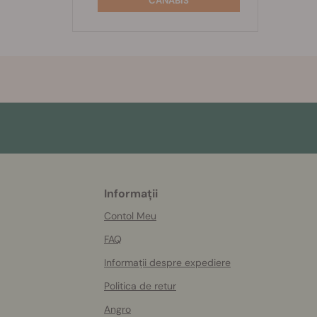
CANABIS
Informații
More
helpful
Contol Meu
info
FAQ
Informații despre expediere
Politica de retur
Angro