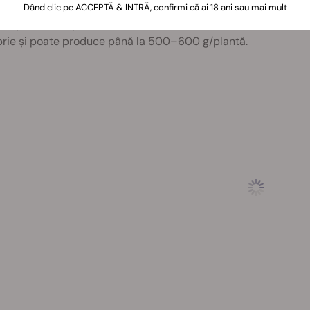
tă cu dragoste și grijă, GDP poate oferi rezultate mulțumitoar
Dând clic pe ACCEPTĂ & INTRĂ, confirmi că ai 18 ani sau mai mult
r după 8–10 săptămâni de înflorire. Când este crescută afară, v
rie și poate produce până la 500–600 g/plantă.