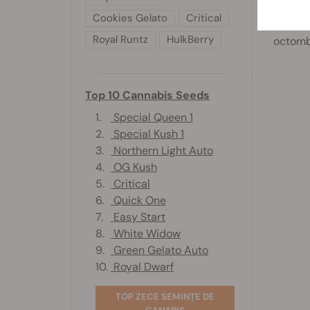
îngriji
Cookies Gelato
Critical
interio
Royal Runtz
HulkBerry
octomb
Top 10 Cannabis Seeds
1.
Special Queen 1
2.
Special Kush 1
3.
Northern Light Auto
4.
OG Kush
5.
Critical
6.
Quick One
7.
Easy Start
8.
White Widow
9.
Green Gelato Auto
10.
Royal Dwarf
TOP ZECE SEMINȚE DE