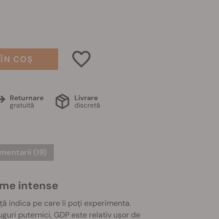
ÎN COȘ
Returnare
Livrare
gratuită
discretă
entarii (19)
ome intense
ă indica pe care îi poți experimenta.
uri puternici, GDP este relativ ușor de