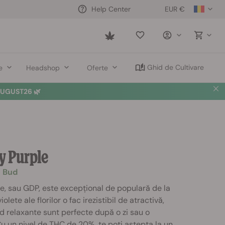
EUR €
Help Center
Saved
items
Ghid de Cultivare
e
Headshop
Oferte
UGUST26 🌿
y Purple
g Bud
, sau GDP, este excepțional de populară de la
olete ale florilor o fac irezistibil de atractivă,
nd relaxante sunt perfecte după o zi sau o
 un nivel de THC de 20%, te poți aștepta la un