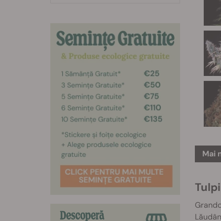
Mai 
Tulp
Grandda
Lăudând