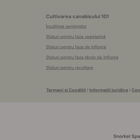
Cultivarea canabisului 101
Încolțirea semințelor
Sfaturi pentru faza vegetativă
Sfaturi pentru faza de înflorire
Sfaturi pentru faza târzie de înflorire
Sfaturi pentru recoltare
Termeni și Condiții
|
Informații juridice
|
Con
Snorkel Spa