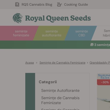
RQS Cannabis Blog
Cooking Guide
Sem
semințe
semințe
semințe
feminizate
autoflorante
CBD
hibr
🎁
3 seminț
Acasa
>
Semințe de Cannabis Feminizate
>
Granddaddy P
Categorii
-30%
Semințe Autoflorante
Semințe de Cannabis
Feminizate