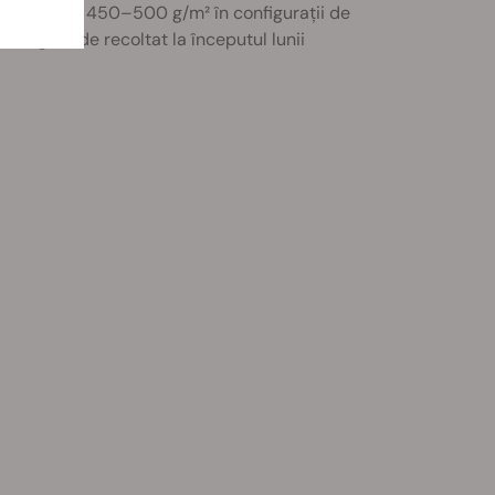
e de până la 450–500 g/m² în configurații de
a fi gata de recoltat la începutul lunii