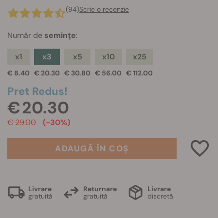
(94)
Scrie o recenzie
Număr de
semințe
:
x1
x3
x5
x10
x25
€ 8.40
€ 20.30
€ 30.80
€ 56.00
€ 112.00
Pret Redus!
€ 20.30
€ 29.00
(-30%)
ADAUGĂ ÎN COȘ
Livrare
Returnare
Livrare
gratuită
gratuită
discretă