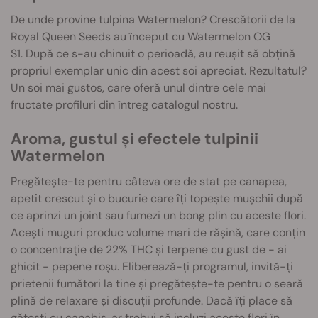
De unde provine tulpina Watermelon? Crescătorii de la
Royal Queen Seeds au început cu Watermelon OG
S1. După ce s-au chinuit o perioadă, au reușit să obțină
propriul exemplar unic din acest soi apreciat. Rezultatul?
Un soi mai gustos, care oferă unul dintre cele mai
fructate profiluri din întreg catalogul nostru.
Aroma, gustul și efectele tulpinii
Watermelon
Pregătește-te pentru câteva ore de stat pe canapea,
apetit crescut și o bucurie care îți topește mușchii după
ce aprinzi un joint sau fumezi un bong plin cu aceste flori.
Acești muguri produc volume mari de rășină, care conțin
o concentrație de 22% THC și terpene cu gust de - ai
ghicit - pepene roșu. Eliberează-ți programul, invită-ți
prietenii fumători la tine și pregătește-te pentru o seară
plină de relaxare și discuții profunde. Dacă îți place să
gătești cu canabis, ar trebui să incluzi aceste flori în