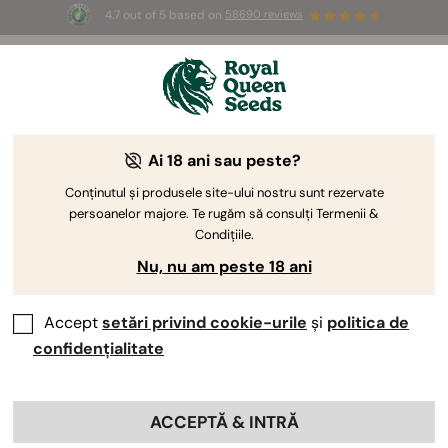
4.7 out of 5 based on
58690 reviews
☀️ Summer Sales: Up to 50% off
selected products! ⏤
Buy Now
🛍️
Ai 18 ani sau peste?
-30%
Conținutul și produsele site-ului nostru sunt rezervate
persoanelor majore. Te rugăm să consulți Termenii &
Condițiile.
Nu, nu am peste 18 ani
Accept
setări privind cookie-urile
și
politica de
confidențialitate
ACCEPTĂ & INTRĂ