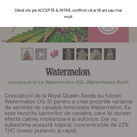
Dând clic pe ACCEPTĂ & INTRĂ, confirmi că ai 18 ani sau mai
mult
+ 1
Watermelon
cunoscut și ca Watermelon OG, Watermelon Kush
Crescătorii de la Royal Queen Seeds au folosit
Watermelon OG S1 pentru a crea propriile variante
de semințe de canabis feminizate Watermelon. Ea
este favorita iubitorilor de canabis, care își doresc
efecte calme, moleșitoare și euforice. Dar nu
subestima această tulpină; concentrațiile de 22%
THC lovesc puternic și rapid.