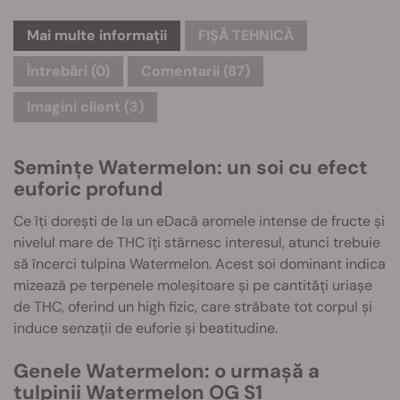
Mai multe informații
FIȘĂ TEHNICĂ
Întrebări
(0)
Comentarii (87)
Imagini client (3)
Semințe Watermelon: un soi cu efect
euforic profund
Ce îți dorești de la un eDacă aromele intense de fructe și
nivelul mare de THC îți stârnesc interesul, atunci trebuie
să încerci tulpina Watermelon. Acest soi dominant indica
mizează pe terpenele moleșitoare și pe cantități uriașe
de THC, oferind un high fizic, care străbate tot corpul și
induce senzații de euforie și beatitudine.
Genele Watermelon: o urmașă a
tulpinii Watermelon OG S1