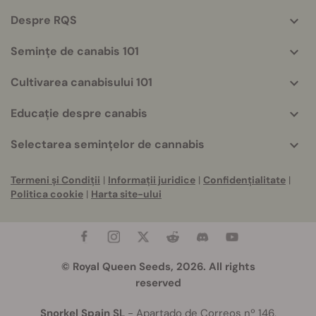
helpful
Despre RQS
info
Semințe de canabis 101
Cultivarea canabisului 101
Educație despre canabis
Selectarea semințelor de cannabis
Termeni și Condiții
|
Informații juridice
|
Confidențialitate
|
Politica cookie
|
Harta site-ului
© Royal Queen Seeds, 2026. All rights
reserved
Snorkel Spain SL
- Apartado de Correos nº 146,