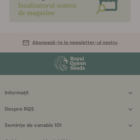
Abonează-te la newsletter-ul nostru
More
Informații
helpful
info
Despre RQS
Semințe de canabis 101