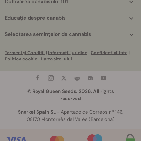
Cultivarea canabisului 101
Educație despre canabis
Selectarea semințelor de cannabis
Termeni și Condiții
|
Informații juridice
|
Confidențialitate
|
Politica cookie
|
Harta site-ului
© Royal Queen Seeds, 2026. All rights
reserved
Snorkel Spain SL
- Apartado de Correos nº 146,
08170 Montornès del Vallès (Barcelona)