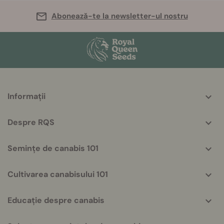
Abonează-te la newsletter-ul nostru
More
Informații
helpful
info
Despre RQS
Semințe de canabis 101
Cultivarea canabisului 101
Educație despre canabis