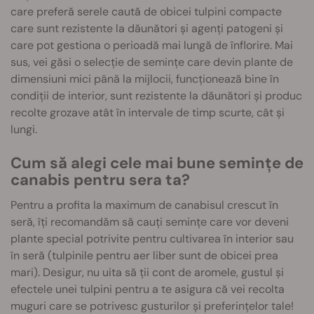
care preferă serele caută de obicei tulpini compacte
care sunt rezistente la dăunători și agenți patogeni și
care pot gestiona o perioadă mai lungă de înflorire. Mai
sus, vei găsi o selecție de semințe care devin plante de
dimensiuni mici până la mijlocii, funcționează bine în
condiții de interior, sunt rezistente la dăunători și produc
recolte grozave atât în intervale de timp scurte, cât și
lungi.
Cum să alegi cele mai bune semințe de
canabis pentru sera ta?
Pentru a profita la maximum de canabisul crescut în
seră, îți recomandăm să cauți semințe care vor deveni
plante special potrivite pentru cultivarea în interior sau
în seră (tulpinile pentru aer liber sunt de obicei prea
mari). Desigur, nu uita să ții cont de aromele, gustul și
efectele unei tulpini pentru a te asigura că vei recolta
muguri care se potrivesc gusturilor și preferințelor tale!