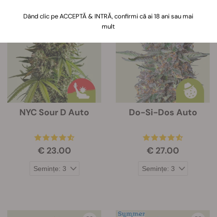
Când dai clic pe acest link, informațiile
Dând clic pe ACCEPTĂ & INTRĂ, confirmi că ai 18 ani sau mai
despre caracteristicile fiecărei tulpini
mult
vor fi extinse sub imaginea tulpinii.
NYC Sour D Auto
Do-Si-Dos Auto
€ 23.00
€ 27.00