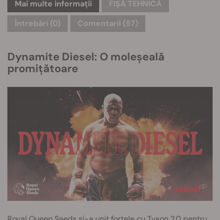
Mai multe informații
FIȘĂ TEHNICĂ
Întrebări
(0)
Comentarii (57)
Dynamite Diesel: O moleșeală
promițătoare
Royal Queen Seeds și-a unit forțele cu Tyson 2.0 pentru