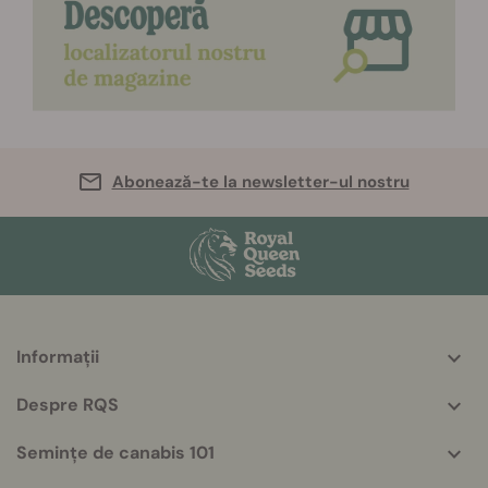
Abonează-te la newsletter-ul nostru
Informații
More
helpful
Despre RQS
info
Semințe de canabis 101