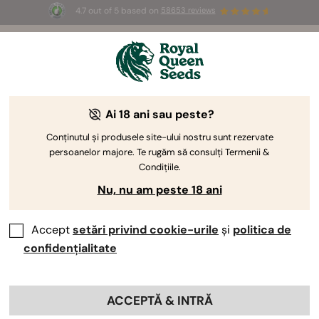
4.7 out of 5 based on
58653 reviews
☀️ Summer Sales: Up to 50% off
selected products! ⏤
Buy Now
🛍️
Ai 18 ani sau peste?
Conținutul și produsele site-ului nostru sunt rezervate
persoanelor majore. Te rugăm să consulți Termenii &
Condițiile.
Nu, nu am peste 18 ani
Accept
setări privind cookie-urile
și
politica de
confidențialitate
ACCEPTĂ & INTRĂ