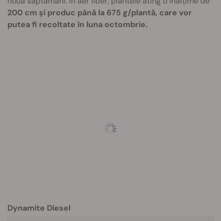
nouă săptămâni. În aer liber, plantele ating o înălțime de
200 cm și produc până la 675 g/plantă, care vor
putea fi recoltate în luna octombrie.
Dynamite Diesel