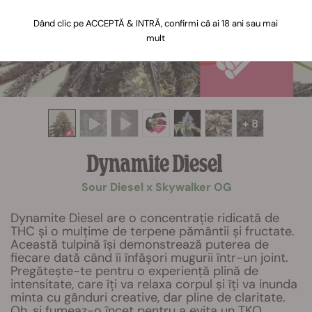
Dând clic pe ACCEPTĂ & INTRĂ, confirmi că ai 18 ani sau mai
mult
+ 8
Dynamite Diesel
Sour Diesel x Skywalker OG
Dynamite Diesel are o concentrație ridicată de
THC și o mulțime de terpene pământii și fructate.
Această tulpină își demonstrează puterea de
fiecare dată când îi înfășori mugurii într-un joint.
Pregătește-te pentru o experiență plină de
intensitate, care îți va relaxa corpul și îți va inunda
minta cu gânduri creative, dar pline de claritate.
Oh, și fumeaz-o încet pentru a evita un TKO