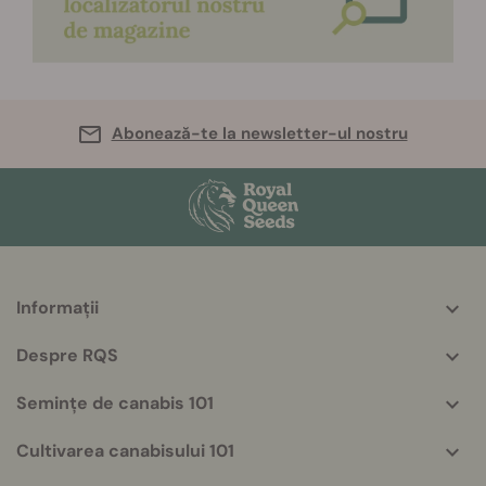
Abonează-te la newsletter-ul nostru
Informații
More
helpful
Despre RQS
info
Semințe de canabis 101
Cultivarea canabisului 101