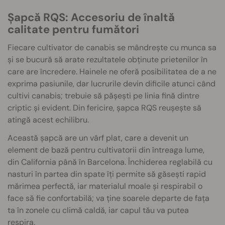
Șapcă RQS: Accesoriu de înaltă
calitate pentru fumători
Fiecare cultivator de canabis se mândrește cu munca sa
și se bucură să arate rezultatele obținute prietenilor în
care are încredere. Hainele ne oferă posibilitatea de a ne
exprima pasiunile, dar lucrurile devin dificile atunci când
cultivi canabis; trebuie să pășești pe linia fină dintre
criptic și evident. Din fericire, șapca RQS reușește să
atingă acest echilibru.
Această șapcă are un vârf plat, care a devenit un
element de bază pentru cultivatorii din întreaga lume,
din California până în Barcelona. Închiderea reglabilă cu
nasturi în partea din spate îți permite să găsești rapid
mărimea perfectă, iar materialul moale și respirabil o
face să fie confortabilă; va ține soarele departe de fața
ta în zonele cu climă caldă, iar capul tău va putea
respira.