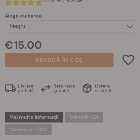
(34)
Scrie o recenzie
Alege culoarea
€ 15.00
ADAUGĂ ÎN COȘ
Livrare
Returnare
Livrare
gratuită
gratuită
discretă
Mai multe informații
Întrebări
(0)
Comentarii (31)