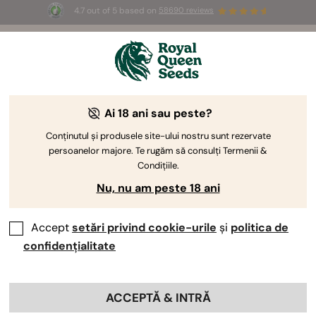
4.7 out of 5 based on
58690 reviews
🎁
3 semințe White Widow Auto
GRATUITE pentru
primii 100 care folosesc codul
AUGUST26 🌿
Ai 18 ani sau peste?
Conținutul și produsele site-ului nostru sunt rezervate
persoanelor majore. Te rugăm să consulți Termenii &
Condițiile.
Nu, nu am peste 18 ani
Accept
setări privind cookie-urile
și
politica de
confidențialitate
ACCEPTĂ & INTRĂ