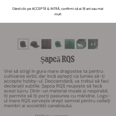
Dând clic pe ACCEPTĂ & INTRĂ, confirmi că ai 18 ani sau mai
mult
+ 1
Șapcă RQS
Vrei să strigi în gura mare dragostea ta pentru
cultivarea ierbii, dar încă aștepți ca lumea să-ți
accepte hobby-ul. Deocamdată, va trebui să faci
declarații subtile. Șapca RQS reușește să facă
acest lucru. Dintr-un material moale și respirabil,
îți permite să îți porți pasiunea cu mândrie. Logo-
ul mare RQS servește drept semnal pentru ceilalți
membri ai societății canabisului.