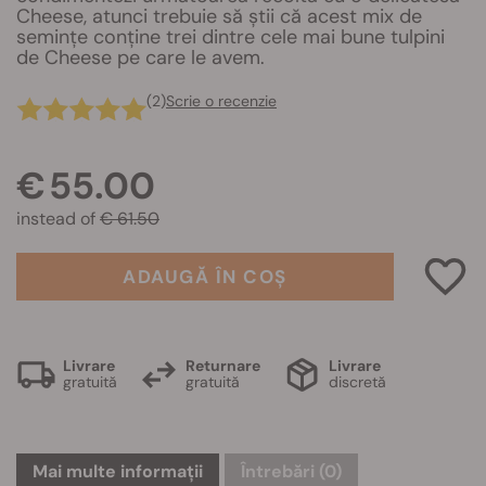
Cheese, atunci trebuie să știi că acest mix de
semințe conține trei dintre cele mai bune tulpini
de Cheese pe care le avem.
(2)
Scrie o recenzie
€ 55.00
instead of
€ 61.50
ADAUGĂ ÎN COȘ
Livrare
Returnare
Livrare
gratuită
gratuită
discretă
Mai multe informații
Întrebări
(0)