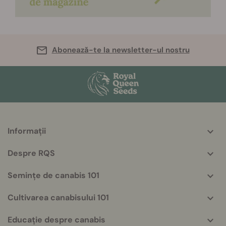
Abonează-te la newsletter-ul nostru
Informații
More
helpful
Despre RQS
info
Semințe de canabis 101
Cultivarea canabisului 101
Educație despre canabis