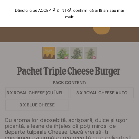
Dând clic pe ACCEPTĂ & INTRĂ, confirmi că ai 18 ani sau mai
mult
Pachet Triple Cheese Burger
PACK CONTENT:
3 X ROYAL CHEESE (CU ÎNFLORIRE RAPIDĂ)
3 X ROYAL CHEESE AUTO
3 X BLUE CHEESE
Cu aroma lor deosebită, acrișoară, dulce și ușor
picantă, e lesne de înțeles că poți mirosi de
departe tulpinile Cheese. Dacă vrei să-ți
condimentezi următoarea recoltă cu o delicatesă