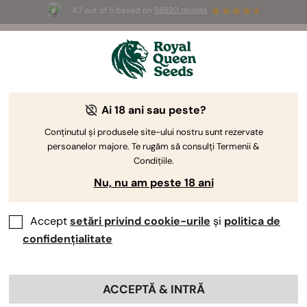
4.7 out of 5 based on
58690 reviews
🎁
3 semințe White Widow Auto
GRATUITE pentru
primii 100 care folosesc codul
AUGUST26 🌿
Ai 18 ani sau peste?
Conținutul și produsele site-ului nostru sunt rezervate
persoanelor majore. Te rugăm să consulți Termenii &
Condițiile.
Nu, nu am peste 18 ani
Accept
setări privind cookie-urile
și
politica de
confidențialitate
ACCEPTĂ & INTRĂ