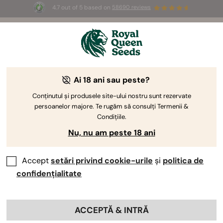
4.7 out of 5 based on
58690 reviews
🎁
3 semințe White Widow Auto
GRATUITE pentru
primii 100 care folosesc codul
AUGUST26 🌿
Ai 18 ani sau peste?
Conținutul și produsele site-ului nostru sunt rezervate
persoanelor majore. Te rugăm să consulți Termenii &
Condițiile.
Nu, nu am peste 18 ani
Accept
setări privind cookie-urile
și
politica de
confidențialitate
ACCEPTĂ & INTRĂ