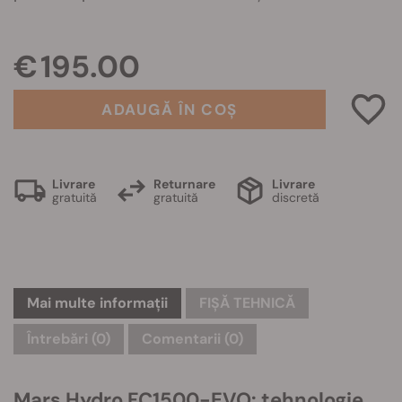
€ 195.00
ADAUGĂ ÎN COȘ
Livrare
Returnare
Livrare
gratuită
gratuită
discretă
Mai multe informații
FIȘĂ TEHNICĂ
Întrebări
(0)
Comentarii (0)
Mars Hydro FC1500-EVO: tehnologie