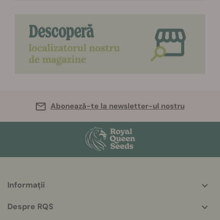
Abonează-te la newsletter-ul nostru
Informații
More
helpful
Despre RQS
info