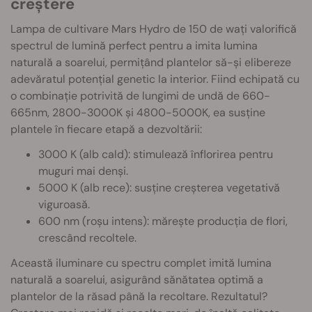
creștere
Lampa de cultivare Mars Hydro de 150 de wați valorifică
spectrul de lumină perfect pentru a imita lumina
naturală a soarelui, permițând plantelor să-și elibereze
adevăratul potențial genetic la interior. Fiind echipată cu
o combinație potrivită de lungimi de undă de 660-
665nm, 2800-3000K și 4800-5000K, ea susține
plantele în fiecare etapă a dezvoltării:
3000 K (alb cald): stimulează înflorirea pentru
muguri mai denși.
5000 K (alb rece): susține creșterea vegetativă
viguroasă.
600 nm (roșu intens): mărește producția de flori,
crescând recoltele.
Această iluminare cu spectru complet imită lumina
naturală a soarelui, asigurând sănătatea optimă a
plantelor de la răsad până la recoltare. Rezultatul?