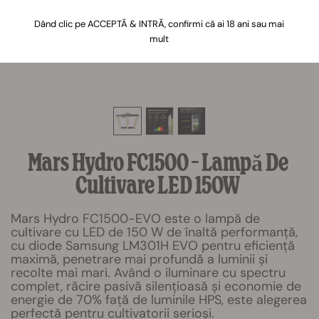
Dând clic pe ACCEPTĂ & INTRĂ, confirmi că ai 18 ani sau mai
mult
Mars Hydro FC1500 – Lampă De
Cultivare LED 150W
Mars Hydro FC1500-EVO este o lampă de
cultivare cu LED de 150 W de înaltă performanță,
cu diode Samsung LM301H EVO pentru eficiență
maximă, penetrare mai profundă a luminii și
recolte mai mari. Având o iluminare cu spectru
complet, răcire pasivă silențioasă și economie de
energie de 70% față de luminile HPS, este alegerea
perfectă pentru cultivatorii serioși.