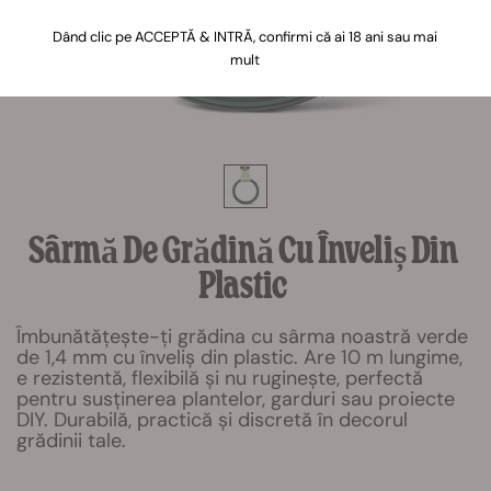
Dând clic pe ACCEPTĂ & INTRĂ, confirmi că ai 18 ani sau mai
mult
Sârmă De Grădină Cu Înveliș Din
Plastic
Îmbunătățește-ți grădina cu sârma noastră verde
de 1,4 mm cu înveliș din plastic. Are 10 m lungime,
e rezistentă, flexibilă și nu ruginește, perfectă
pentru susținerea plantelor, garduri sau proiecte
DIY. Durabilă, practică și discretă în decorul
grădinii tale.