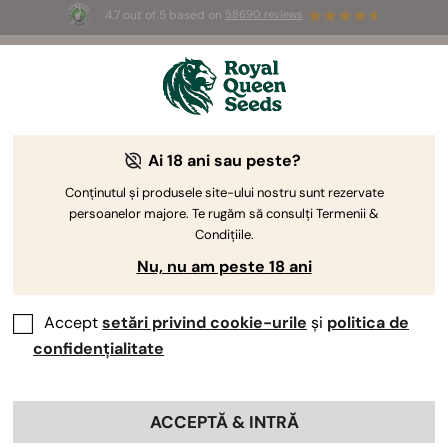
4.7 out of 5 based on
58690 reviews
🎁
3 semințe White Widow Auto
GRATUITE pentru
primii 100 care folosesc codul
AUGUST26 🌿
Ai 18 ani sau peste?
Conținutul și produsele site-ului nostru sunt rezervate
persoanelor majore. Te rugăm să consulți Termenii &
Condițiile.
Nu, nu am peste 18 ani
Accept
setări privind cookie-urile
și
politica de
confidențialitate
ACCEPTĂ & INTRĂ