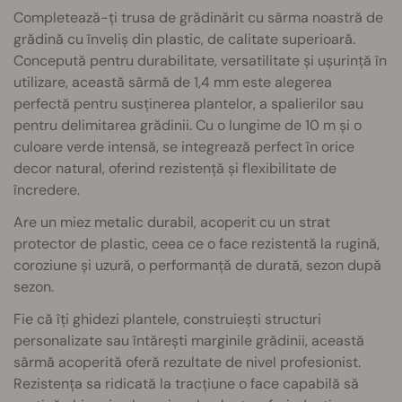
Completează-ți trusa de grădinărit cu sârma noastră de
grădină cu înveliș din plastic, de calitate superioară.
Concepută pentru durabilitate, versatilitate și ușurință în
utilizare, această sârmă de 1,4 mm este alegerea
perfectă pentru susținerea plantelor, a spalierilor sau
pentru delimitarea grădinii. Cu o lungime de 10 m și o
culoare verde intensă, se integrează perfect în orice
decor natural, oferind rezistență și flexibilitate de
încredere.
Are un miez metalic durabil, acoperit cu un strat
protector de plastic, ceea ce o face rezistentă la rugină,
coroziune și uzură, o performanță de durată, sezon după
sezon.
Fie că îți ghidezi plantele, construiești structuri
personalizate sau întărești marginile grădinii, această
sârmă acoperită oferă rezultate de nivel profesionist.
Rezistența sa ridicată la tracțiune o face capabilă să