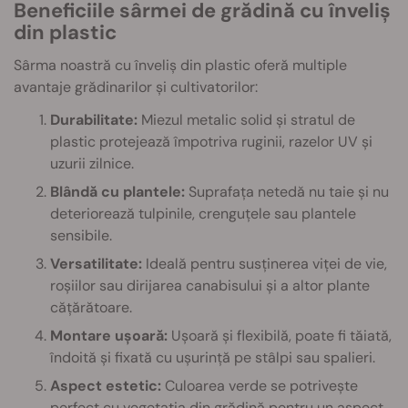
Beneficiile sârmei de grădină cu înveliș
din plastic
Sârma noastră cu înveliș din plastic oferă multiple
avantaje grădinarilor și cultivatorilor:
Durabilitate:
Miezul metalic solid și stratul de
plastic protejează împotriva ruginii, razelor UV și
uzurii zilnice.
Blândă cu plantele:
Suprafața netedă nu taie și nu
deteriorează tulpinile, crenguțele sau plantele
sensibile.
Versatilitate:
Ideală pentru susținerea viței de vie,
roșiilor sau dirijarea canabisului și a altor plante
cățărătoare.
Montare ușoară:
Ușoară și flexibilă, poate fi tăiată,
îndoită și fixată cu ușurință pe stâlpi sau spalieri.
Aspect estetic:
Culoarea verde se potrivește
perfect cu vegetația din grădină pentru un aspect