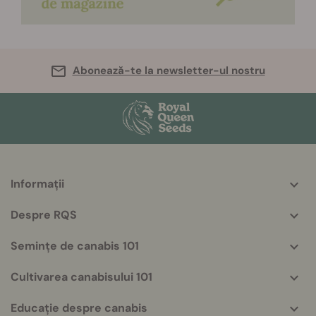
Abonează-te la newsletter-ul nostru
Informații
More
helpful
Despre RQS
info
Semințe de canabis 101
Cultivarea canabisului 101
Educație despre canabis