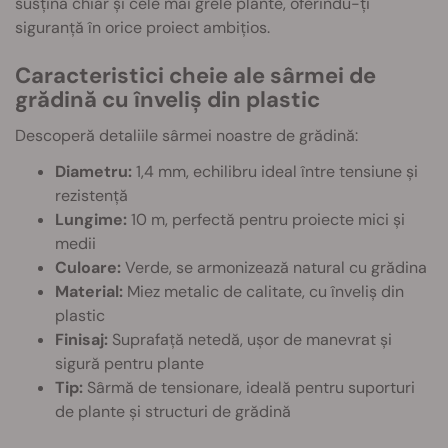
susțină chiar și cele mai grele plante, oferindu-ți
siguranță în orice proiect ambițios.
Caracteristici cheie ale sârmei de
grădină cu înveliș din plastic
Descoperă detaliile sârmei noastre de grădină:
Diametru:
1,4 mm, echilibru ideal între tensiune și
rezistență
Lungime:
10 m, perfectă pentru proiecte mici și
medii
Culoare:
Verde, se armonizează natural cu grădina
Material:
Miez metalic de calitate, cu înveliș din
plastic
Finisaj:
Suprafață netedă, ușor de manevrat și
sigură pentru plante
Tip:
Sârmă de tensionare, ideală pentru suporturi
de plante și structuri de grădină