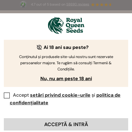
4.7 out of 5 based on
58690 reviews
🎁
3 semințe White Widow Auto
GRATUITE pentru
primii 100 care folosesc codul
AUGUST26 🌿
Ai 18 ani sau peste?
Conținutul și produsele site-ului nostru sunt rezervate
persoanelor majore. Te rugăm să consulți Termenii &
Condițiile.
Nu, nu am peste 18 ani
Accept
setări privind cookie-urile
și
politica de
confidențialitate
ACCEPTĂ & INTRĂ