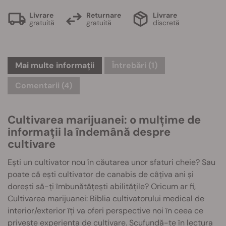
Livrare
Returnare
Livrare
gratuită
gratuită
discretă
Mai multe informații
Întrebări
(1)
Comentarii (4)
Cultivarea marijuanei: o mulțime de
informații la îndemână despre
cultivare
Ești un cultivator nou în căutarea unor sfaturi cheie? Sau
poate că ești cultivator de canabis de câțiva ani și
dorești să-ți îmbunătățești abilitățile? Oricum ar fi,
Cultivarea marijuanei: Biblia cultivatorului medical de
interior/exterior îți va oferi perspective noi în ceea ce
privește experiența de cultivare. Scufundă-te în lectura