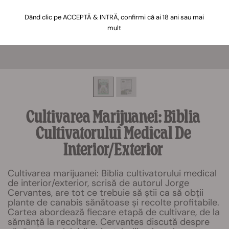
Dând clic pe ACCEPTĂ & INTRĂ, confirmi că ai 18 ani sau mai
mult
Cultivarea Marijuanei: Biblia
Cultivatorului Medical De
Interior/exterior
Cultivarea marijuanei: Biblia cultivatorului medical
de interior/exterior, scrisă de autorul Jorge
Cervantes, are tot ce trebuie să știi ca să obții
plante de canabis sănătoase și recolte profitabile.
Cartea abordează fiecare etapă de cultivare, de la
sămânță la recoltare. Cervantes discută despre