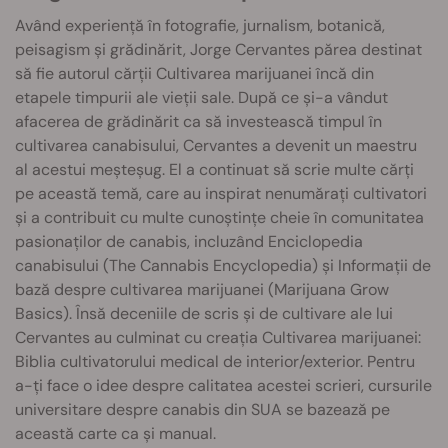
Având experiență în fotografie, jurnalism, botanică,
peisagism și grădinărit, Jorge Cervantes părea destinat
să fie autorul cărții Cultivarea marijuanei încă din
etapele timpurii ale vieții sale. După ce și-a vândut
afacerea de grădinărit ca să investească timpul în
cultivarea canabisului, Cervantes a devenit un maestru
al acestui meșteșug. El a continuat să scrie multe cărți
pe această temă, care au inspirat nenumărați cultivatori
și a contribuit cu multe cunoștințe cheie în comunitatea
pasionaților de canabis, incluzând Enciclopedia
canabisului (The Cannabis Encyclopedia) și Informații de
bază despre cultivarea marijuanei (Marijuana Grow
Basics). Însă deceniile de scris și de cultivare ale lui
Cervantes au culminat cu creația Cultivarea marijuanei:
Biblia cultivatorului medical de interior/exterior. Pentru
a-ți face o idee despre calitatea acestei scrieri, cursurile
universitare despre canabis din SUA se bazează pe
această carte ca și manual.