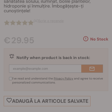
sănătatea solului, iluminat, bolile plantelor,
hidroponie și înmulțire. Îmbogățește-ți
cunoștințele!
(4)
Scrie o recenzie
€ 29.95
No Stock
Notify when product is back in stock:
I've read and understand the
Privacy Policy
and agree to receive
personalized communications.
ADAUGĂ LA ARTICOLE SALVATE