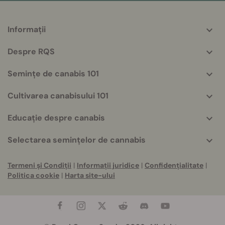
Informații
More
helpful
Despre RQS
info
Semințe de canabis 101
Cultivarea canabisului 101
Educație despre canabis
Selectarea semințelor de cannabis
Termeni și Condiții
|
Informații juridice
|
Confidențialitate
|
Politica cookie
|
Harta site-ului