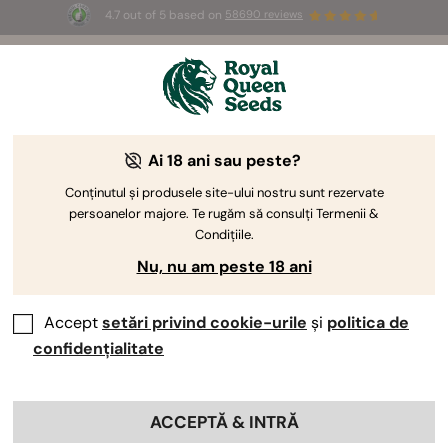
4.7 out of 5 based on
58690 reviews
🎁
3 semințe White Widow Auto
GRATUITE pentru
primii 100 care folosesc codul
AUGUST26 🌿
Ai 18 ani sau peste?
Conținutul și produsele site-ului nostru sunt rezervate
persoanelor majore. Te rugăm să consulți Termenii &
Condițiile.
Nu, nu am peste 18 ani
Accept
setări privind cookie-urile
și
politica de
confidențialitate
ACCEPTĂ & INTRĂ