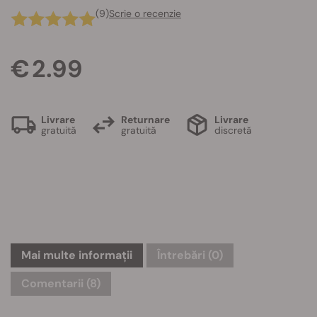
(9)
Scrie o recenzie
€ 2.99
Livrare
Returnare
Livrare
gratuită
gratuită
discretă
Mai multe informații
Întrebări
(0)
Comentarii (8)