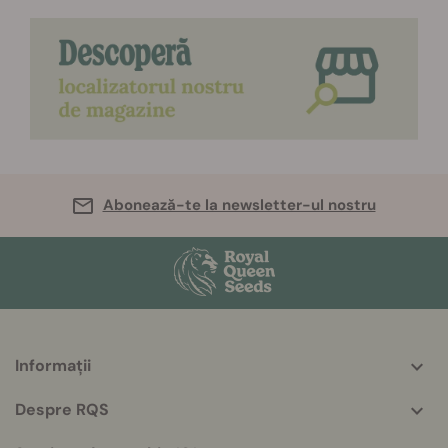
Abonează-te la newsletter-ul nostru
Informații
More
helpful
Despre RQS
info