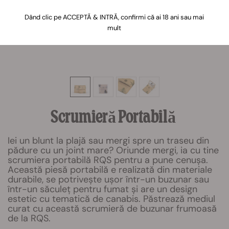
Dând clic pe ACCEPTĂ & INTRĂ, confirmi că ai 18 ani sau mai
mult
Scrumieră Portabilă
Iei un blunt la plajă sau mergi spre un traseu din
pădure cu un joint mare? Oriunde mergi, ia cu tine
scrumiera portabilă RQS pentru a pune cenușa.
Această piesă portabilă e realizată din materiale
durabile, se potrivește ușor într-un buzunar sau
într-un săculeț pentru fumat și are un design
estetic cu tematică de canabis. Păstrează mediul
curat cu această scrumieră de buzunar frumoasă
de la RQS.