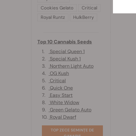
Cookies Gelato
Critical
Royal Runtz
HulkBerry
Top 10 Cannabis Seeds
1.
Special Queen 1
2.
Special Kush 1
3.
Northern Light Auto
4.
OG Kush
5.
Critical
6.
Quick One
7.
Easy Start
8.
White Widow
9.
Green Gelato Auto
10.
Royal Dwarf
TOP ZECE SEMINȚE DE