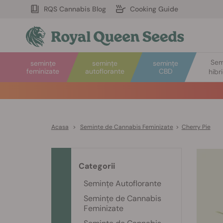
RQS Cannabis Blog
Cooking Guide
Sem
semințe
semințe
semințe
feminizate
autoflorante
CBD
hibr
Acasa
>
Semințe de Cannabis Feminizate
>
Cherry Pie
Categorii
Semințe Autoflorante
Semințe de Cannabis
Feminizate