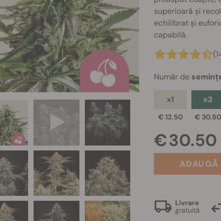
superioară și recol
echilibrat și eufor
capabilă.
(1
Număr de
seminț
x1
x3
€ 12.50
€ 30.5
€ 30.50
ADAUGĂ 
Livrare
gratuită