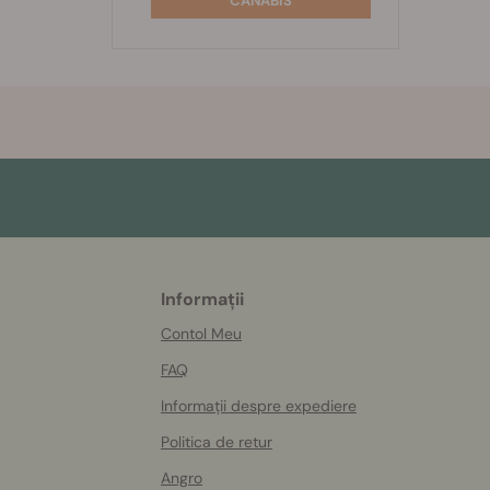
CANABIS
Informații
More
helpful
Contol Meu
info
FAQ
Informații despre expediere
Politica de retur
Angro