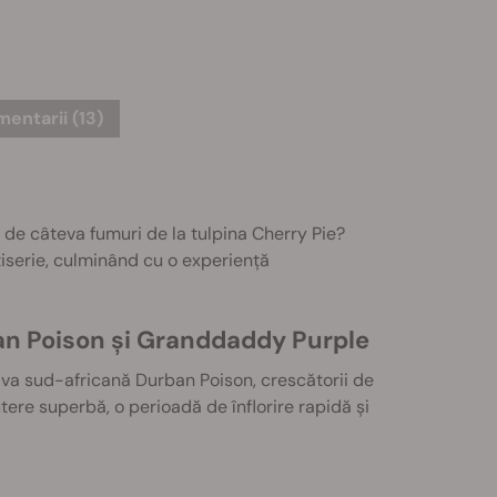
entarii (13)
 de câteva fumuri de la tulpina Cherry Pie?
iserie, culminând cu o experiență
ban Poison și Granddaddy Purple
a sud-africană Durban Poison, crescătorii de
ere superbă, o perioadă de înflorire rapidă și