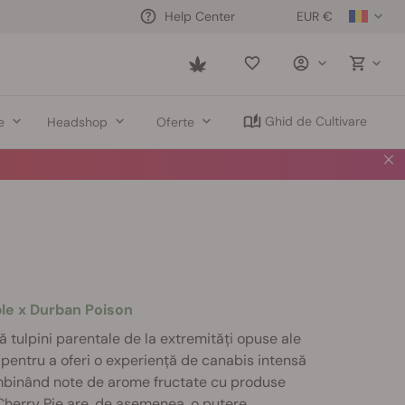
EUR €
Help Center
Saved
items
Ghid de Cultivare
e
Headshop
Oferte
le x Durban Poison
 tulpini parentale de la extremități opuse ale
 pentru a oferi o experiență de canabis intensă
Îmbinând note de arome fructate cu produse
Cherry Pie are, de asemenea, o putere