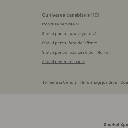
Cultivarea canabisului 101
Încolțirea semințelor
Sfaturi pentru faza vegetativă
Sfaturi pentru faza de înflorire
Sfaturi pentru faza târzie de înflorire
Sfaturi pentru recoltare
Termeni și Condiții
|
Informații juridice
|
Con
Snorkel Spa