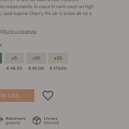
te respectabile. În cazul în care cauți un high
ic, lasă tulpina Cherry Pie să-ți arate de ce e
4)
Scrie o recenzie
e
:
x5
x10
x25
0
€ 46.50
€ 85.00
€ 170.00
ÎN COȘ
Returnare
Livrare
gratuită
discretă