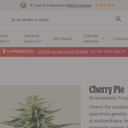
4.7 out of 5 based on
58653 reviews
ințe
Semințe
Colecție
Mix Packs
Cultivar
ide F1
Tyson 2.0
semințe
⏳
1+1 PROMOȚIA
-
Ofertă pe perioadă limitată
2d 16h 50m 45s
🌱
Cherry Pie
Granddaddy Purp
Cherry Pie combină
spectrului genetic
și mulțumitoare. 
proaspăt coapte, 