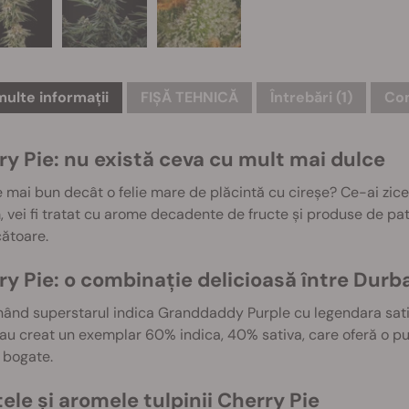
multe informații
FIȘĂ TEHNICĂ
Întrebări
(1)
Com
ry Pie: nu există ceva cu mult mai dulce
 mai bun decât o felie mare de plăcintă cu cireșe? Ce-ai zice
 vei fi tratat cu arome decadente de fructe și produse de pat
ătoare.
ry Pie: o combinație delicioasă între Dur
ând superstarul indica Granddaddy Purple cu legendara sativ
au creat un exemplar 60% indica, 40% sativa, care oferă o put
 bogate.
ele și aromele tulpinii Cherry Pie