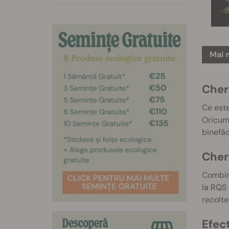
Mai 
Cher
Ce este
Oricum,
binefăc
Cher
Combin
la RQS 
recolte
Efect