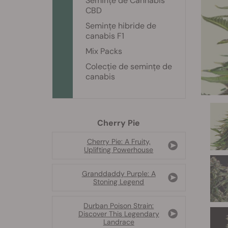
Semințe de Cannabis
CBD
Semințe hibride de
canabis F1
Mix Packs
Colecție de semințe de
canabis
Cherry Pie
Cherry Pie: A Fruity,
Uplifting Powerhouse
Granddaddy Purple: A
Stoning Legend
Durban Poison Strain:
Discover This Legendary
Landrace