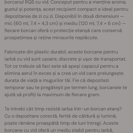
borcanul RQS cu vid. Conceput pentru a menține aroma,
gustul și potența, acest recipient compact e ideal pentru
depozitarea de zi cu zi. Disponibil în două dimensiuni —
mic (60 ml, 7,4 × 4,3 cm) și mediu (120 ml, 7,4 × 6 cm) —
fiecare borcan oferă o protecție etanșă care conservă
prospețimea și reține mirosurile neplăcute.
Fabricate din plastic durabil, aceste borcane pentru
iarbă cu vid sunt ușoare, discrete și ușor de transportat.
Tot ce trebuie să faci este să apeși capacul pentru a
elimina aerul în exces și a crea un vid care prelungește
durata de viață a mugurilor tăi. Fie că depozitezi
temporar sau te pregătești pe termen lung, borcanele te
ajută să profiți la maximum de fiecare gram.
Te întrebi cât timp rezistă iarba într-un borcan etanș?
Cu o depozitare corectă, ferită de căldură și lumină,
poate rămâne proaspătă timp de luni întregi. Aceste
borcane cu vid oferă un mediu stabil pentru iarbă,