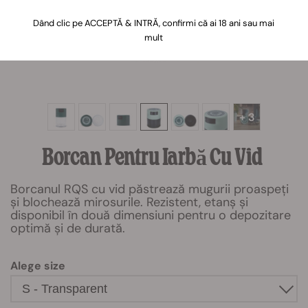
Dând clic pe ACCEPTĂ & INTRĂ, confirmi că ai 18 ani sau mai
mult
+ 3
Borcan Pentru Iarbă Cu Vid
Borcanul RQS cu vid păstrează mugurii proaspeți
și blochează mirosurile. Rezistent, etanș și
disponibil în două dimensiuni pentru o depozitare
optimă și de durată.
Alege size