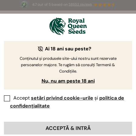
4.7 out of 5 based on
58653 reviews
☀️ Summer Sales: Up to 50% off
selected products! ⏤
Buy Now
🛍️
Ai 18 ani sau peste?
Conținutul și produsele site-ului nostru sunt rezervate
persoanelor majore. Te rugăm să consulți Termenii &
Condițiile.
Nu, nu am peste 18 ani
Accept
setări privind cookie-urile
și
politica de
confidențialitate
ACCEPTĂ & INTRĂ