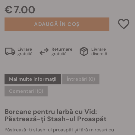
€ 7.00
ADAUGĂ ÎN COȘ
Livrare
Returnare
Livrare
gratuită
gratuită
discretă
Mai multe informații
Întrebări
(0)
Comentarii (0)
Borcane pentru Iarbă cu Vid:
Păstrează-ți Stash-ul Proaspăt
Păstrează-ți stash-ul proaspăt și fără mirosuri cu