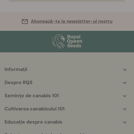
Abonează-te la newsletter-ul nostru
Informații
More
helpful
Despre RQS
info
Semințe de canabis 101
Cultivarea canabisului 101
Educație despre canabis