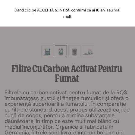
Dând clic pe ACCEPTĂ & INTRĂ, confirmi că ai 18 ani sau mai
mult
Filtre Cu Carbon Activat Pentru
Fumat
Filtrele cu carbon activat pentru fumat de la RQS
îmbunătățesc gustul și finețea fumurilor și oferă o
experiență superioară a fumatului. În comparație
cu filtrele standard, acest produs utilizează coji de
nucă de cocos, pentru a elimina substanțele
dăunătoare, în timp ce este mult mai blând cu
mediul înconjurător. Organice și fabricate în
Germania, filtrele sunt livrate într-un borcan din