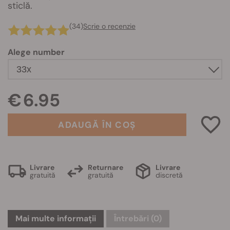
sticlă.
(34)
Scrie o recenzie
Alege number
€ 6.95
ADAUGĂ ÎN COȘ
Livrare
Returnare
Livrare
gratuită
gratuită
discretă
Mai multe informații
Întrebări
(0)