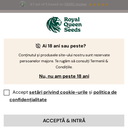
4.7 out of 5 based on
58690 reviews
🎁
3 semințe White Widow Auto
GRATUITE pentru
primii 100 care folosesc codul
AUGUST26 🌿
Ai 18 ani sau peste?
Conținutul și produsele site-ului nostru sunt rezervate
persoanelor majore. Te rugăm să consulți Termenii &
Condițiile.
Nu, nu am peste 18 ani
Accept
setări privind cookie-urile
și
politica de
confidențialitate
ACCEPTĂ & INTRĂ