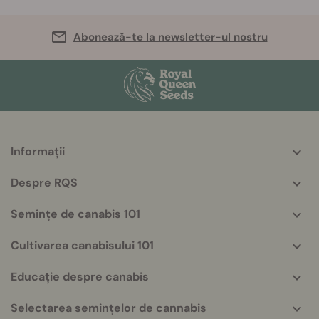
Abonează-te la newsletter-ul nostru
Informații
More
helpful
Despre RQS
info
Semințe de canabis 101
Cultivarea canabisului 101
Educație despre canabis
Selectarea semințelor de cannabis