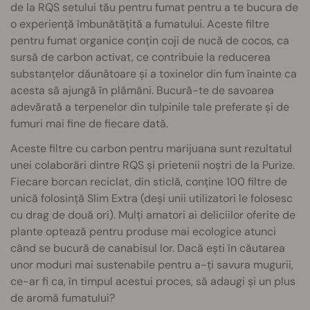
de la RQS setului tău pentru fumat pentru a te bucura de
o experiență îmbunătățită a fumatului. Aceste filtre
pentru fumat organice conțin coji de nucă de cocos, ca
sursă de carbon activat, ce contribuie la reducerea
substanțelor dăunătoare și a toxinelor din fum înainte ca
acesta să ajungă în plămâni. Bucură-te de savoarea
adevărată a terpenelor din tulpinile tale preferate și de
fumuri mai fine de fiecare dată.
Aceste filtre cu carbon pentru marijuana sunt rezultatul
unei colaborări dintre RQS și prietenii noștri de la Purize.
Fiecare borcan reciclat, din sticlă, conține 100 filtre de
unică folosință Slim Extra (deși unii utilizatori le folosesc
cu drag de două ori). Mulți amatori ai deliciilor oferite de
plante optează pentru produse mai ecologice atunci
când se bucură de canabisul lor. Dacă ești în căutarea
unor moduri mai sustenabile pentru a-ți savura mugurii,
ce-ar fi ca, în timpul acestui proces, să adaugi și un plus
de aromă fumatului?