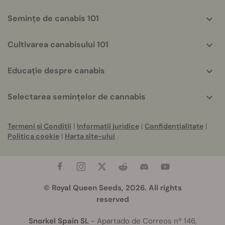
Semințe de canabis 101
Cultivarea canabisului 101
Educație despre canabis
Selectarea semințelor de cannabis
Termeni și Condiții
|
Informații juridice
|
Confidențialitate
|
Politica cookie
|
Harta site-ului
© Royal Queen Seeds, 2026. All rights
reserved
Snorkel Spain SL
- Apartado de Correos nº 146,