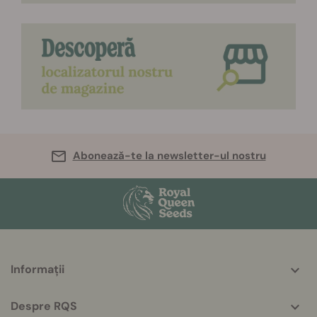
Abonează-te la newsletter-ul nostru
More
Informații
helpful
info
Despre RQS