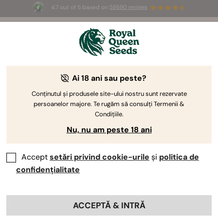
4.7 out of 5 based on
58690 reviews
☀️ Summer Sales: Up to 50% off
selected products! ⏤
Buy Now
🛍️
Ai 18 ani sau peste?
Semințe de canabis clasice
Semințele de canabis clasice, tradiționale, devin
Conținutul și produsele site-ului nostru sunt rezervate
persoanelor majore. Te rugăm să consulți Termenii &
plante imbatabile și rezistente. Nu au nevoie de
Condițiile.
prezentare și nu au nimic de demonstrat. Semințele
Nu, nu am peste 18 ani
noastre clasice de canabis Royal Queen Seeds nu
sunt deloc diferite. Cultivă-le și descoperă tu însuți.
Accept
setări privind cookie-urile
și
politica de
confidențialitate
Sortează după
ACCEPTĂ & INTRĂ
< Arată anterior