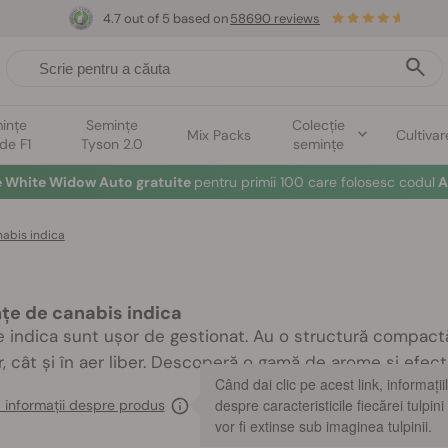
4.7 out of 5 based on
58690 reviews
ințe
Semințe
Colecție
Mix Packs
Cultivar
ide F1
Tyson 2.0
semințe
e White Widow Auto gratuite
pentru primii 100 care folosesc codul
A
abis indica
țe de canabis indica
le indica sunt ușor de gestionat. Au o structură compactă,
or, cât și în aer liber. Descoperă o gamă de arome și efect
Când dai clic pe acest link, informații
despre caracteristicile fiecărei tulpini
 informații despre produs
vor fi extinse sub imaginea tulpinii.