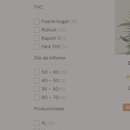
THC
Foarte bogat
(10)
Ridicat
(35)
Raport 1:1
(1)
Fără THC
(3)
Zile de înflorire
50 – 60
(31)
40 – 50
(2)
35 – 40
(0)
60 – 70
(16)
Productivitate
XL
(14)