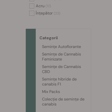
Acru
(17)
Înțepător
(23)
Categorii
Semințe Autoflorante
Semințe de Cannabis
Feminizate
Semințe de Cannabis
CBD
Semințe hibride de
canabis F1
Mix Packs
Colecție de semințe de
canabis