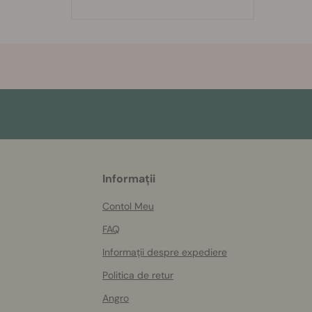
More
Informații
helpful
info
Contol Meu
FAQ
Informații despre expediere
Politica de retur
Angro