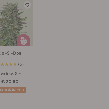
Do-Si-Dos
(5)
Semințe:
3
€ 30.50