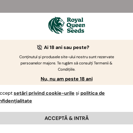
Ai 18 ani sau peste?
Conținutul și produsele site-ului nostru sunt rezervate
persoanelor majore. Te rugăm să consulți Termenii &
Condițiile.
Nu, nu am peste 18 ani
ccept
setări privind cookie-urile
și
politica de
nfidențialitate
ACCEPTĂ & INTRĂ