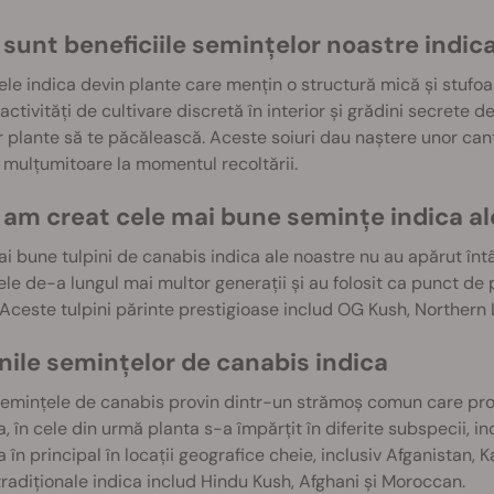
 sunt beneficiile semințelor noastre indic
le indica devin plante care mențin o structură mică și stufoa
activități de cultivare discretă în interior și grădini secrete de
 plante să te păcălească. Aceste soiuri dau naștere unor canti
 mulțumitoare la momentul recoltării.
am creat cele mai bune semințe indica al
i bune tulpini de canabis indica ale noastre nu au apărut întâ
le de-a lungul mai multor generații și au folosit ca punct de
 Aceste tulpini părinte prestigioase includ OG Kush, Northern 
nile semințelor de canabis indica
emințele de canabis provin dintr-un strămoș comun care prob
, în cele din urmă planta s-a împărțit în diferite subspecii, in
a în principal în locații geografice cheie, inclusiv Afganistan,
tradiționale indica includ Hindu Kush, Afghani și Moroccan.