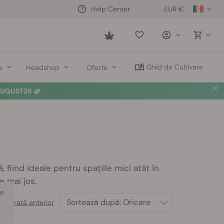
EUR €
Help Center
Saved
items
Ghid de Cultivare
e
Headshop
Oferte
UGUST26 🌿
 fiind ideale pentru spațiile mici atât în
e mai jos.
le
Sortează după:
Oricare
< Arată anterior