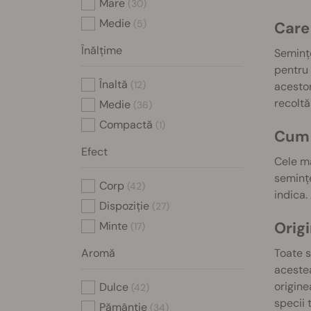
Mare
(30)
Medie
(5)
Care
Înălțime
Semințe
pentru 
Înaltă
(12)
acestor
recoltă
Medie
(36)
Compactă
(1)
Cum 
Efect
Cele ma
semințe
Corp
(42)
indica.
Dispoziție
(27)
Origi
Minte
(17)
Aromă
Toate s
acestea
origine
Dulce
(42)
specii 
Pământie
(34)