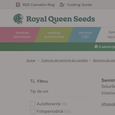
RQS Cannabis Blog
Cooking Guide
Sem
semințe
semințe
semințe
feminizate
autoflorante
CBD
hibr
🎁
3 seminț
Acasa
>
Colecție de semințe de canabis
>
Semințe de can
Semin
Filtru
Soiuri
Tip de soi
interi
Autoflorantă
Afișează
(16)
Fotoperiodică
(33)