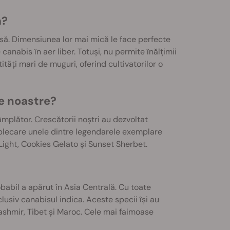
a?
să. Dimensiunea lor mai mică le face perfecte
 canabis în aer liber. Totuși, nu permite înălțimii
tăți mari de muguri, oferind cultivatorilor o
e noastre?
mplător. Crescătorii noștri au dezvoltat
 plecare unele dintre legendarele exemplare
Light, Cookies Gelato și Sunset Sherbet.
abil a apărut în Asia Centrală. Cu toate
clusiv canabisul indica. Aceste specii își au
 Kashmir, Tibet și Maroc. Cele mai faimoase