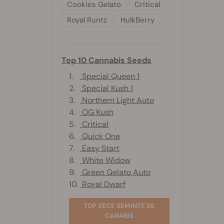
Cookies Gelato
Critical
Royal Runtz
HulkBerry
Top 10 Cannabis Seeds
1.
Special Queen 1
2.
Special Kush 1
3.
Northern Light Auto
4.
OG Kush
5.
Critical
6.
Quick One
7.
Easy Start
8.
White Widow
9.
Green Gelato Auto
10.
Royal Dwarf
TOP ZECE SEMINȚE DE
CANABIS