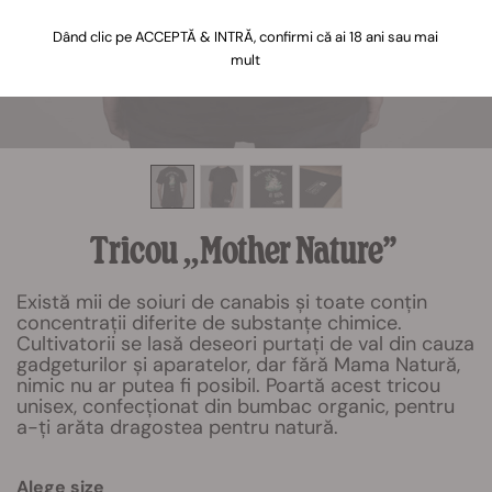
Dând clic pe ACCEPTĂ & INTRĂ, confirmi că ai 18 ani sau mai
mult
Tricou „Mother Nature”
Există mii de soiuri de canabis și toate conțin
concentrații diferite de substanțe chimice.
Cultivatorii se lasă deseori purtați de val din cauza
gadgeturilor și aparatelor, dar fără Mama Natură,
nimic nu ar putea fi posibil. Poartă acest tricou
unisex, confecționat din bumbac organic, pentru
a-ți arăta dragostea pentru natură.
Alege size