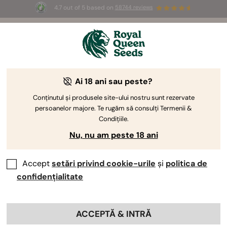
4.7 out of 5 based on
58744 reviews
🎁
3 semințe White Widow Auto
GRATUITE pentru
primii 100 care folosesc codul
AUGUST26 🌿
Ai 18 ani sau peste?
Conținutul și produsele site-ului nostru sunt rezervate
persoanelor majore. Te rugăm să consulți Termenii &
Condițiile.
Nu, nu am peste 18 ani
Accept
setări privind cookie-urile
și
politica de
confidențialitate
ACCEPTĂ & INTRĂ