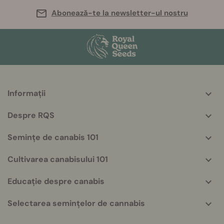
Abonează-te la newsletter-ul nostru
Informații
More
helpful
Despre RQS
info
Semințe de canabis 101
Cultivarea canabisului 101
Educație despre canabis
Selectarea semințelor de cannabis