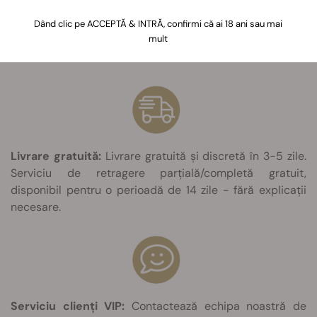
Includem semințe gratuite în toate comenzile. De
asemenea, poți alege și dintr-o gamă variată de cadouri
Dând clic pe ACCEPTĂ & INTRĂ, confirmi că ai 18 ani sau mai
mult
ecologice.
Livrare gratuită:
Livrare gratuită și discretă în 3-5 zile.
Serviciu de retragere parțială/completă gratuit,
disponibil pentru o perioadă de 14 zile - fără explicații
necesare.
Serviciu clienți VIP:
Contactează echipa noastră de