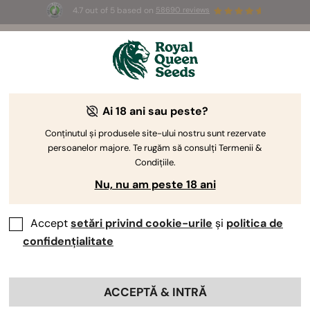
4.7 out of 5 based on
58690 reviews
☀️ Summer Sales: Up to 50% off
selected products! ⏤
Buy Now
🛍️
De ce să cumperi de la RQS?
Ai 18 ani sau peste?
Conținutul și produsele site-ului nostru sunt rezervate
De ce să faci cumpărături de la Royal Queen Seeds
persoanelor majore. Te rugăm să consulți Termenii &
pentru toate necesitățile tale de cultivare a canabisului?
Condițiile.
Păi, de ce nu? Suntem cea mai bună bancă de semințe
Nu, nu am peste 18 ani
din Europa și oferim mult mai mult decât semințe!
Accept
setări privind cookie-urile
și
politica de
confidențialitate
Cadouri la fiecare comandă:
ACCEPTĂ & INTRĂ