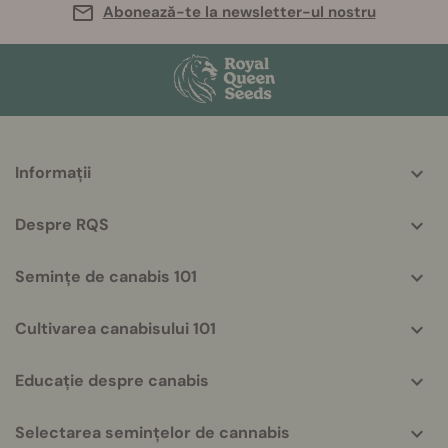
Abonează-te la newsletter-ul nostru
More
Informații
helpful
info
Despre RQS
Semințe de canabis 101
Cultivarea canabisului 101
Educație despre canabis
Selectarea semințelor de cannabis