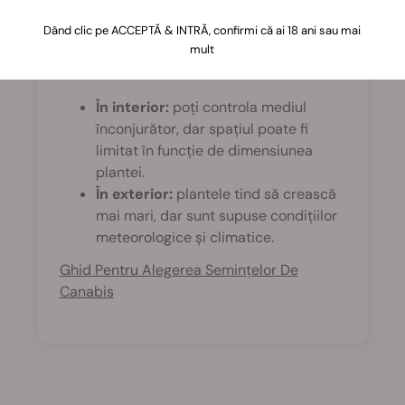
Toate semințele noastre sunt potrivite atât
Dând clic pe ACCEPTĂ & INTRĂ, confirmi că ai 18 ani sau mai
mult
pentru cultivare în interior, cât și în
exterior.
În interior:
poți controla mediul
înconjurător, dar spațiul poate fi
limitat în funcție de dimensiunea
plantei.
În exterior:
plantele tind să crească
mai mari, dar sunt supuse condițiilor
meteorologice și climatice.
Ghid Pentru Alegerea Semințelor De
Canabis