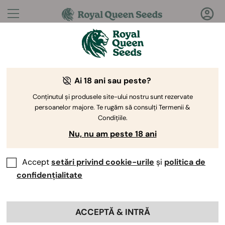
Întrebări?
Răspunsuri!
Ai 18 ani sau peste?
Bine ați venit la Royal Queen Seeds Help Center
Conținutul și produsele site-ului nostru sunt rezervate
persoanelor majore. Te rugăm să consulți Termenii &
Condițiile.
Nu, nu am peste 18 ani
Accept
setări privind cookie-urile
și
politica de
Help Center
>
Produse și
Back
Cultivare
>
Genetică
>
confidențialitate
Semințele voastre cresc bine în
ACCEPTĂ & INTRĂ
interior, în aer liber sau ambele?