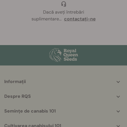
Dacă aveți întrebări
suplimentare
...
contactați-ne
More
Informații
helpful
info
Despre RQS
Semințe de canabis 101
Cultivarea canabisului 101