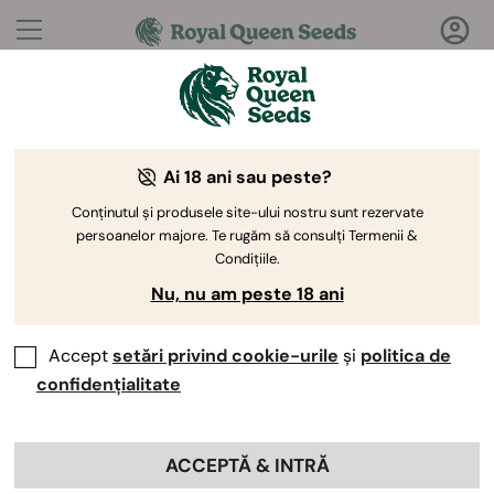
Întrebări?
Răspunsuri!
Ai 18 ani sau peste?
Bine ați venit la Royal Queen Seeds Help Center
Conținutul și produsele site-ului nostru sunt rezervate
persoanelor majore. Te rugăm să consulți Termenii &
Condițiile.
Nu, nu am peste 18 ani
Accept
setări privind cookie-urile
și
politica de
Help Center
>
Produse și
Back
Cultivare
>
Vaporizatoare
>
confidențialitate
De unde pot cumpăra
ACCEPTĂ & INTRĂ
vaporizatoare de la Royal Queen