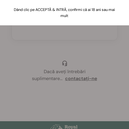
Seeds?
Dând clic pe ACCEPTĂ & INTRĂ, confirmi că ai 18 ani sau mai
mult
Poți achiziționa vaporizatoare direct de pe
site
.
Dacă aveți întrebări
suplimentare
...
contactați-ne